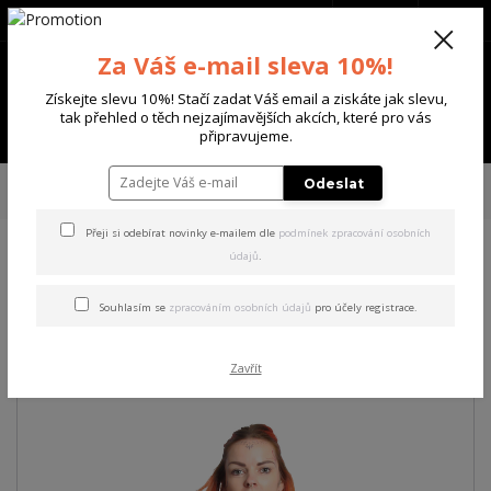
+420 702 136 620
(Po-Ne, 8-20 hod.)
CZK
0
Za Váš e-mail sleva 10%!
0 Kč
Získejte slevu 10%! Stačí zadat Váš email a ziskáte jak slevu,
tak přehled o těch nejzajímavějších akcích, které pro vás
Menu
připravujeme.
Úvod
DÁMSKÉ
TRIČKA & TÍLKA
Yakuza dámské tílko Donna Urban
Odeslat
Crew Neck T-Shirt
Přeji si odebírat novinky e-mailem dle
podmínek zpracování osobních
údajů
.
Yakuza dámské tílko Donna
Urban Crew Neck T-Shirt
Souhlasím se
zpracováním osobních údajů
pro účely registrace.
Akce
Zavřít