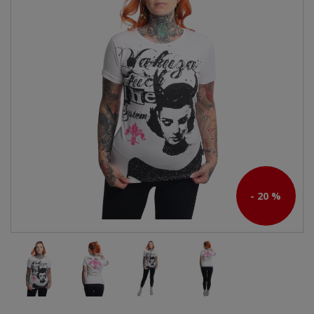
- 20 %