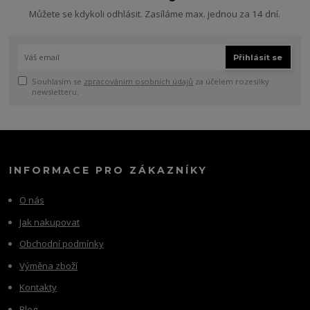
Můžete se kdykoli odhlásit. Zasíláme max. jednou za 14 dní.
Přihlásit se
Souhlasím se
zpracováním osobních údajů
za účelem rozesílky
newsletteru.
INFORMACE PRO ZÁKAZNÍKY
O nás
Jak nakupovat
Obchodní podmínky
Výměna zboží
Kontakty
Blog