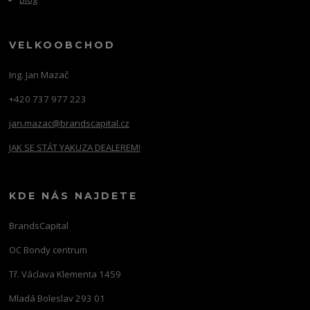
VELKOOBCHOD
Ing. Jan Mazač
+420 737 977 223
jan.mazac@brandscapital.cz
JAK SE STÁT YAKUZA DEALEREM!
KDE NÁS NAJDETE
BrandsCapital
OC Bondy centrum
Tř. Václava Klementa 1459
Mladá Boleslav 293 01