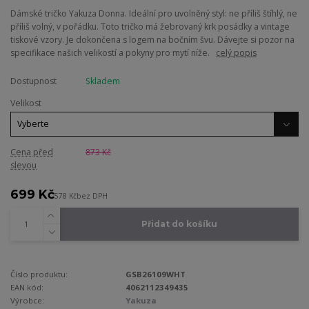
Dámské tričko Yakuza Donna. Ideální pro uvolněný styl: ne příliš štíhlý, ne
příliš volný, v pořádku. Toto tričko má žebrovaný krk posádky a vintage
tiskové vzory. Je dokončena s logem na bočním švu. Dávejte si pozor na
specifikace našich velikostí a pokyny pro mytí níže.
celý popis
Dostupnost
Skladem
Velikost
Cena před
873 Kč
slevou
699 Kč
578 Kč
bez DPH
Přidat do košíku
Číslo produktu:
GSB26109WHT
EAN kód:
4062112349435
Výrobce:
Yakuza