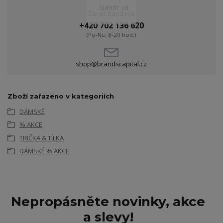
Žanet Bandová
+420 702 136 620
(Po-Ne, 8-20 hod.)
shop@brandscapital.cz
Zboží zařazeno v kategoriích
DÁMSKÉ
% AKCE
TRIČKA & TÍLKA
DÁMSKÉ % AKCE
Nepropásněte novinky, akce
a slevy!