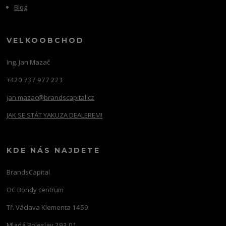
Blog
VELKOOBCHOD
Ing. Jan Mazač
+420 737 977 223
jan.mazac@brandscapital.cz
JAK SE STÁT YAKUZA DEALEREM!
KDE NÁS NAJDETE
BrandsCapital
OC Bondy centrum
Tř. Václava Klementa 1459
Mladá Boleslav 293 01