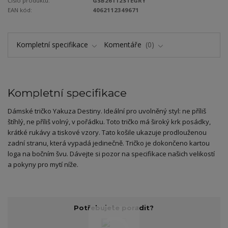
Číslo produktu:
GSB26112STEGRY
EAN kód:
4062112349671
Kompletní specifikace
Komentáře
0
Kompletní specifikace
Dámské tričko Yakuza Destiny. Ideální pro uvolněný styl: ne příliš
štíhlý, ne příliš volný, v pořádku. Toto tričko má široký krk posádky,
krátké rukávy a tiskové vzory. Tato košile ukazuje prodlouženou
zadní stranu, která vypadá jedinečně. Tričko je dokončeno kartou
loga na bočním švu. Dávejte si pozor na specifikace našich velikostí
a pokyny pro mytí níže.
Potřebujete poradit?