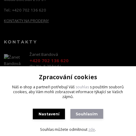
Tel.: +420 702 136 620
KONTAKTY NA PRODEJNY
KONTAKTY
Žanet Bandová
+420 702 136 620
(Po-Ne, 8-20 hod.)
Zpracování cookies
shop@brandscapital.cz
Náš e-shop a partneři potřebují Váš
souhlas
s použitím souborů
cookies, aby Vám mohli zobrazovat informace týkající se Vašich
zájmů.
Nastavení
Souhlasím
Copyright 2020 BrandsCapital s.r.o.
Souhlas můžete odmítnout
zde
.