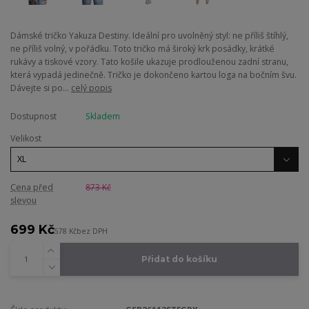
Dámské tričko Yakuza Destiny. Ideální pro uvolněný styl: ne příliš štíhlý,
ne příliš volný, v pořádku. Toto tričko má široký krk posádky, krátké
rukávy a tiskové vzory. Tato košile ukazuje prodlouženou zadní stranu,
která vypadá jedinečně. Tričko je dokončeno kartou loga na bočním švu.
Dávejte si po...
celý popis
Dostupnost
Skladem
Velikost
Cena před
873 Kč
slevou
699 Kč
578 Kč
bez DPH
Přidat do košíku