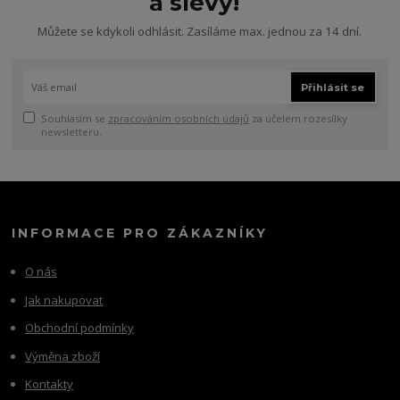
a slevy!
Můžete se kdykoli odhlásit. Zasíláme max. jednou za 14 dní.
Přihlásit se
Souhlasím se
zpracováním osobních údajů
za účelem rozesílky
newsletteru.
INFORMACE PRO ZÁKAZNÍKY
O nás
Jak nakupovat
Obchodní podmínky
Výměna zboží
Kontakty