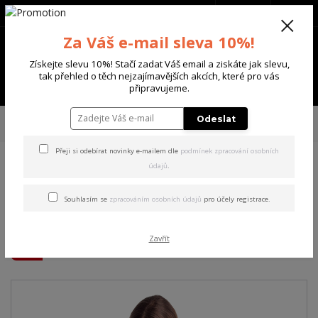
+420 702 136 620
(Po-Ne, 8-20 hod.)
CZK
0
Za Váš e-mail sleva 10%!
0 Kč
Získejte slevu 10%! Stačí zadat Váš email a ziskáte jak slevu,
tak přehled o těch nejzajímavějších akcích, které pro vás
Menu
připravujeme.
Úvod
DÁMSKÉ
TRIČKA & TÍLKA
Yakuza dámské tílko Destiny Long Tail
Odeslat
T-Shirt steel/gray XL
Přeji si odebírat novinky e-mailem dle
podmínek zpracování osobních
údajů
.
Yakuza dámské tílko Destiny
Long Tail T-Shirt steel/gray
Souhlasím se
zpracováním osobních údajů
pro účely registrace.
XL
Zavřít
Akce