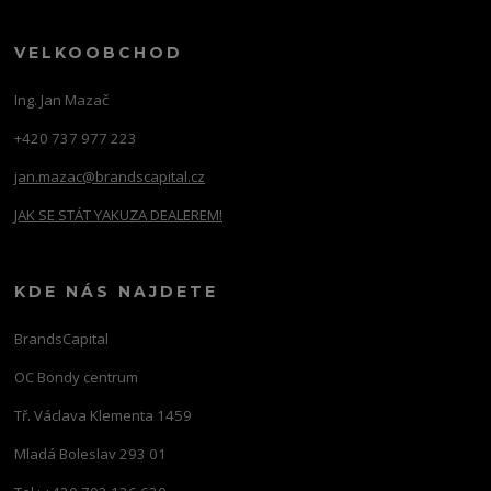
VELKOOBCHOD
Ing. Jan Mazač
+420 737 977 223
jan.mazac@brandscapital.cz
JAK SE STÁT YAKUZA DEALEREM!
KDE NÁS NAJDETE
BrandsCapital
OC Bondy centrum
Tř. Václava Klementa 1459
Mladá Boleslav 293 01