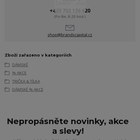
Žanet Bandová
+420 702 136 620
(Po-Ne, 8-20 hod.)
shop@brandscapital.cz
Zboží zařazeno v kategoriích
DÁMSKÉ
% AKCE
TRIČKA & TÍLKA
DÁMSKÉ % AKCE
Nepropásněte novinky, akce
a slevy!