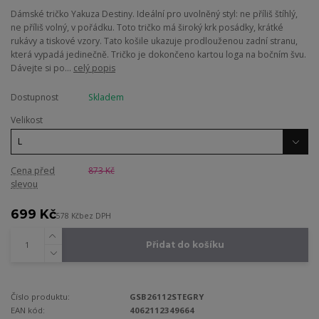
Dámské tričko Yakuza Destiny. Ideální pro uvolněný styl: ne příliš štíhlý,
ne příliš volný, v pořádku. Toto tričko má široký krk posádky, krátké
rukávy a tiskové vzory. Tato košile ukazuje prodlouženou zadní stranu,
která vypadá jedinečně. Tričko je dokončeno kartou loga na bočním švu.
Dávejte si po...
celý popis
Dostupnost
Skladem
Velikost
Cena před
873 Kč
slevou
699 Kč
578 Kč
bez DPH
Přidat do košíku
Číslo produktu:
GSB26112STEGRY
EAN kód:
4062112349664