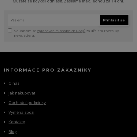
Můžete se kdykoli odhlásit. Zasíláme max. jednou za 14 dní.
Přihlásit se
Souhlasím se
zpracováním osobních údajů
za účelem rozesílky
newsletteru.
INFORMACE PRO ZÁKAZNÍKY
O nás
Jak nakupovat
Obchodní podmínky
Výměna zboží
Kontakty
Blog