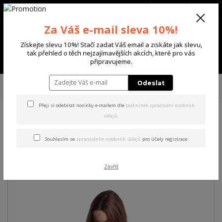
+420 702 136 620
(Po-Ne, 8-20 hod.)
CZK
0
Za Váš e-mail sleva 10%!
0 Kč
Získejte slevu 10%! Stačí zadat Váš email a ziskáte jak slevu,
tak přehled o těch nejzajímavějších akcích, které pro vás
Menu
připravujeme.
Úvod
DÁMSKÉ
TRIČKA & TÍLKA
Yakuza dámské tílko Destiny Long Tail
Odeslat
T-Shirt steel/gray L
Přeji si odebírat novinky e-mailem dle
podmínek zpracování osobních
údajů
.
Yakuza dámské tílko Destiny
Long Tail T-Shirt steel/gray L
Souhlasím se
zpracováním osobních údajů
pro účely registrace.
Akce
Zavřít