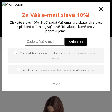
+420 702 136 620
(Po-Ne, 8-20 hod.)
CZK
0
Za Váš e-mail sleva 10%!
0 Kč
Získejte slevu 10%! Stačí zadat Váš email a ziskáte jak slevu,
tak přehled o těch nejzajímavějších akcích, které pro vás
Menu
připravujeme.
Úvod
DÁMSKÉ
TRIČKA & TÍLKA
Yakuza dámské tílko Destiny Long Tail
Odeslat
T-Shirt
Přeji si odebírat novinky e-mailem dle
podmínek zpracování osobních
údajů
.
Yakuza dámské tílko Destiny
Long Tail T-Shirt
Souhlasím se
zpracováním osobních údajů
pro účely registrace.
Akce
Zavřít