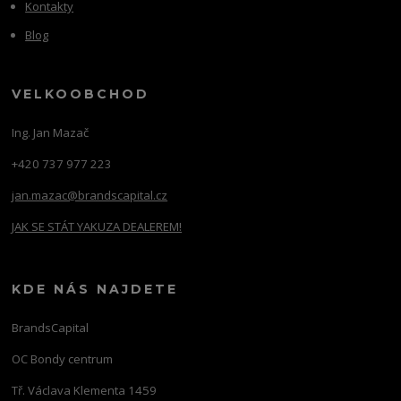
Kontakty
Blog
VELKOOBCHOD
Ing. Jan Mazač
+420 737 977 223
jan.mazac@brandscapital.cz
JAK SE STÁT YAKUZA DEALEREM!
KDE NÁS NAJDETE
BrandsCapital
OC Bondy centrum
Tř. Václava Klementa 1459