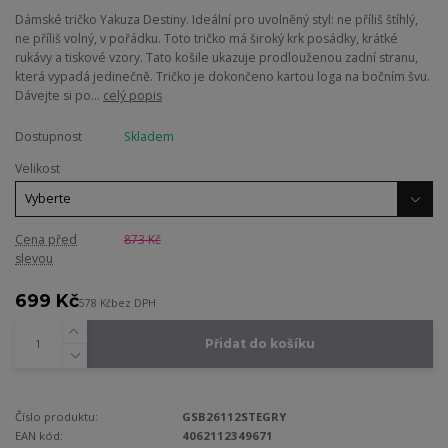
Dámské tričko Yakuza Destiny. Ideální pro uvolněný styl: ne příliš štíhlý,
ne příliš volný, v pořádku. Toto tričko má široký krk posádky, krátké
rukávy a tiskové vzory. Tato košile ukazuje prodlouženou zadní stranu,
která vypadá jedinečně. Tričko je dokončeno kartou loga na bočním švu.
Dávejte si po...
celý popis
Dostupnost
Skladem
Velikost
Cena před
873 Kč
slevou
699 Kč
578 Kč
bez DPH
Přidat do košíku
Číslo produktu:
GSB26112STEGRY
EAN kód:
4062112349671