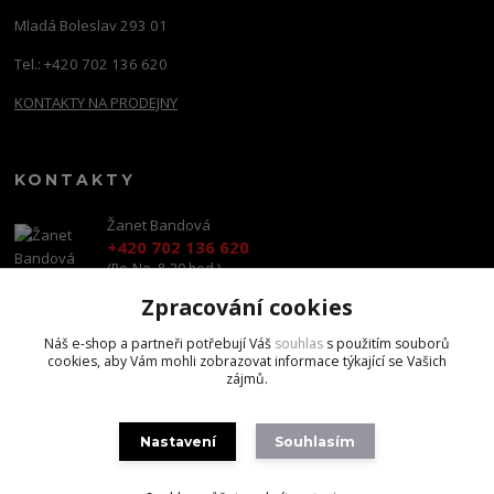
Mladá Boleslav 293 01
Tel.: +420 702 136 620
KONTAKTY NA PRODEJNY
KONTAKTY
Žanet Bandová
+420 702 136 620
(Po-Ne, 8-20 hod.)
Zpracování cookies
shop@brandscapital.cz
Náš e-shop a partneři potřebují Váš
souhlas
s použitím souborů
cookies, aby Vám mohli zobrazovat informace týkající se Vašich
zájmů.
Nastavení
Souhlasím
Copyright 2020 BrandsCapital s.r.o.