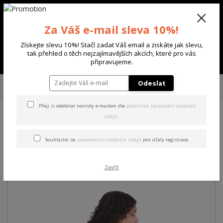
+420 702 136 620
(Po-Ne, 8-20 hod.)
CZK
0
Za Váš e-mail sleva 10%!
0 Kč
Získejte slevu 10%! Stačí zadat Váš email a ziskáte jak slevu,
tak přehled o těch nejzajímavějších akcích, které pro vás
Menu
připravujeme.
Úvod
DÁMSKÉ
TRIČKA & TÍLKA
Yakuza dámské tílko Desire Long Tail
Odeslat
T-Shirt black S
Přeji si odebírat novinky e-mailem dle
podmínek zpracování osobních
údajů
.
Yakuza dámské tílko Desire
Long Tail T-Shirt black S
Souhlasím se
zpracováním osobních údajů
pro účely registrace.
Akce
Zavřít