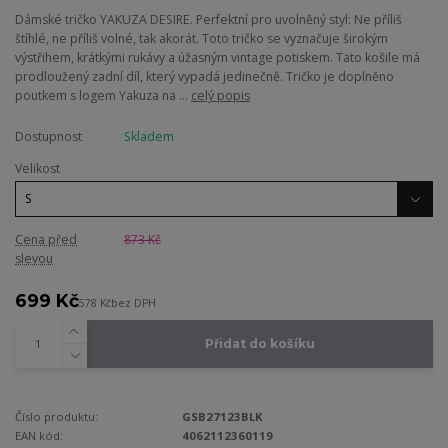
Dámské tričko YAKUZA DESIRE. Perfektní pro uvolněný styl: Ne příliš
štíhlé, ne příliš volné, tak akorát. Toto tričko se vyznačuje širokým
výstřihem, krátkými rukávy a úžasným vintage potiskem. Tato košile má
prodloužený zadní díl, který vypadá jedinečně. Tričko je doplněno
poutkem s logem Yakuza na ...
celý popis
Dostupnost
Skladem
Velikost
Cena před
873 Kč
slevou
699 Kč
578 Kč
bez DPH
Přidat do košíku
Číslo produktu:
GSB27123BLK
EAN kód:
4062112360119