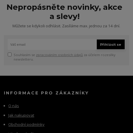
Nepropásněte novinky, akce
a slevy!
Můžete se kdykoli odhlásit. Zasíláme max. jednou za 14 dní.
Přihlásit se
Souhlasím se
zpracováním osobních údajů
za účelem rozesílky
newsletteru.
INFORMACE PRO ZÁKAZNÍKY
O nás
Jak nakupovat
Obchodní podmínky