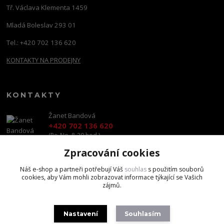
Tř. Václava Klementa 1459
Mladá Boleslav 293 01
Tel.: +420 702 136 620
KONTAKTY NA PRODEJNY
KONTAKTY
Žanet Bandová
+420 702 136 620
(Po-Ne, 8-20 hod.)
Zpracování cookies
shop@brandscapital.cz
Náš e-shop a partneři potřebují Váš
souhlas
s použitím souborů
cookies, aby Vám mohli zobrazovat informace týkající se Vašich
zájmů.
Nastavení
Souhlasím