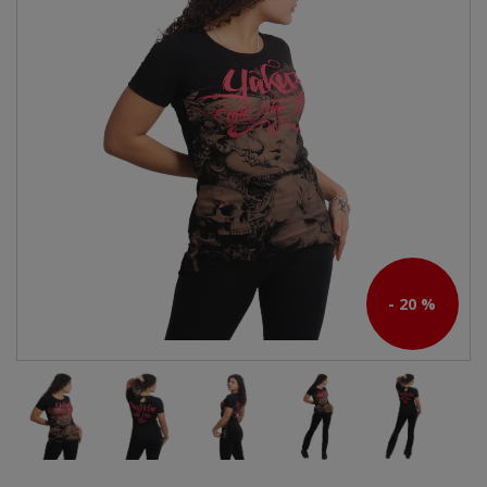
- 20 %