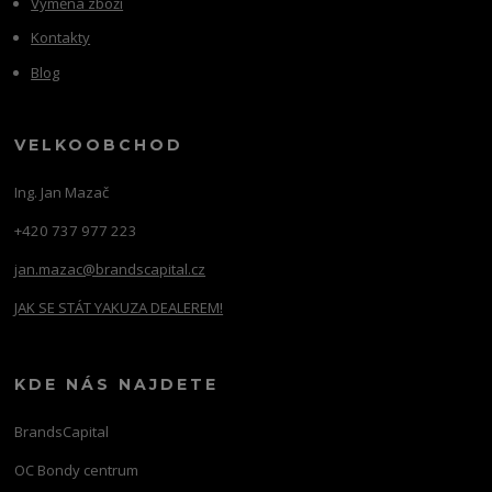
Výměna zboží
Kontakty
Blog
VELKOOBCHOD
Ing. Jan Mazač
+420 737 977 223
jan.mazac@brandscapital.cz
JAK SE STÁT YAKUZA DEALEREM!
KDE NÁS NAJDETE
BrandsCapital
OC Bondy centrum