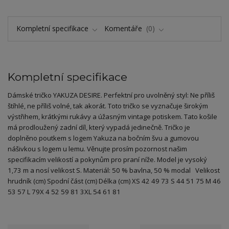
Kompletní specifikace
Komentáře
0
Kompletní specifikace
Dámské tričko YAKUZA DESIRE. Perfektní pro uvolněný styl: Ne příliš
štíhlé, ne příliš volné, tak akorát. Toto tričko se vyznačuje širokým
výstřihem, krátkými rukávy a úžasným vintage potiskem. Tato košile
má prodloužený zadní díl, který vypadá jedinečně. Tričko je
doplněno poutkem s logem Yakuza na bočním švu a gumovou
nášivkou s logem u lemu. Věnujte prosím pozornost našim
specifikacím velikostí a pokynům pro praní níže. Model je vysoký
1,73 m a nosí velikost S. Materiál: 50 % bavlna, 50 % modal Velikost
hrudník (cm) Spodní část (cm) Délka (cm) XS 42 49 73 S 44 51 75 M 46
53 57 L 79X 4 52 59 81 3XL 54 61 81