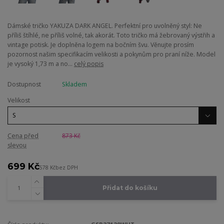
Dámské tričko YAKUZA DARK ANGEL. Perfektní pro uvolněný styl: Ne
příliš štíhlé, ne příliš volné, tak akorát. Toto tričko má žebrovaný výstřih a
vintage potisk. Je doplněna logem na bočním švu. Věnujte prosím
pozornost našim specifikacím velikosti a pokynům pro praní níže. Model
je vysoký 1,73 m a no...
celý popis
Dostupnost
Skladem
Velikost
Cena před
873 Kč
slevou
699 Kč
578 Kč
bez DPH
Přidat do košíku