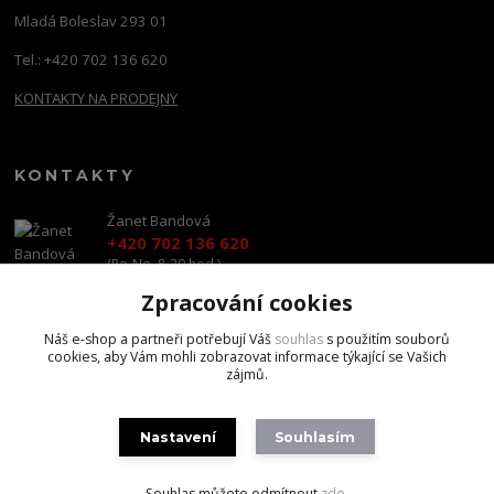
Mladá Boleslav 293 01
Tel.: +420 702 136 620
KONTAKTY NA PRODEJNY
KONTAKTY
Žanet Bandová
+420 702 136 620
(Po-Ne, 8-20 hod.)
Zpracování cookies
shop@brandscapital.cz
Náš e-shop a partneři potřebují Váš
souhlas
s použitím souborů
cookies, aby Vám mohli zobrazovat informace týkající se Vašich
zájmů.
Nastavení
Souhlasím
Copyright 2020 BrandsCapital s.r.o.
Souhlas můžete odmítnout
zde
.