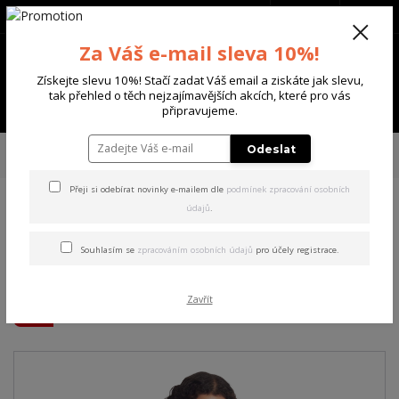
+420 702 136 620
(Po-Ne, 8-20 hod.)
CZK
0
Za Váš e-mail sleva 10%!
0 Kč
Získejte slevu 10%! Stačí zadat Váš email a ziskáte jak slevu,
tak přehled o těch nejzajímavějších akcích, které pro vás
Menu
připravujeme.
Úvod
DÁMSKÉ
TRIČKA & TÍLKA
Yakuza dámské tílko Dark Angel
Odeslat
Urban Crew Neck T-Shirt white S
Přeji si odebírat novinky e-mailem dle
podmínek zpracování osobních
údajů
.
Yakuza dámské tílko Dark
Angel Urban Crew Neck T-
Souhlasím se
zpracováním osobních údajů
pro účely registrace.
Shirt white S
Zavřít
Akce