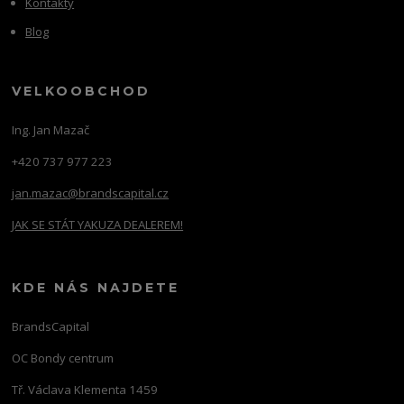
Kontakty
Blog
VELKOOBCHOD
Ing. Jan Mazač
+420 737 977 223
jan.mazac@brandscapital.cz
JAK SE STÁT YAKUZA DEALEREM!
KDE NÁS NAJDETE
BrandsCapital
OC Bondy centrum
Tř. Václava Klementa 1459