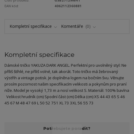
Číslo produktu:
GSB27129WHT
EAN kód:
4062112360881
Kompletní specifikace
Komentáře
0
Kompletní specifikace
Dámské tričko YAKUZA DARK ANGEL. Perfektní pro uvolněný styl: Ne
příliš štíhlé, ne příliš volné, tak akorát. Toto tričko má žebrovaný
výstřih a vintage potisk. Je doplněna logem na bočním švu. Věnujte
prosím pozornost našim specifikacím velikosti a pokynům pro praní
níže. Model je vysoký 1,73 m a nosí velikost S. Materiál: 100% bavlna
Velikost hrudník (cm) Spodní část (cm) Délka (cm) XS 44 43 65 S 46
45 67 M 48 47 69 L 50 52 751 XL 73 3XL 56 55 73
Potřebujete poradit?