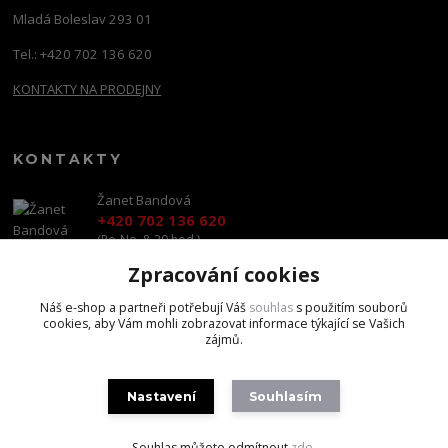
Mladá Boleslav 293 01
Tel.: +420 702 136 620
KONTAKTY NA PRODEJNY
KONTAKTY
Žanet Bandová
+420 702 136 620
(Po-Ne, 8-20 hod.)
Zpracování cookies
shop@brandscapital.cz
Náš e-shop a partneři potřebují Váš
souhlas
s použitím souborů
cookies, aby Vám mohli zobrazovat informace týkající se Vašich
zájmů.
Nastavení
Souhlasím
Copyright 2020 BrandsCapital s.r.o.
Souhlas můžete odmítnout
zde
.