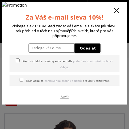
+420 702 136 620
(Po-Ne, 8-20 hod.)
CZK
0
Za Váš e-mail sleva 10%!
0 Kč
Získejte slevu 10%! Stačí zadat Váš email a ziskáte jak slevu,
tak přehled o těch nejzajímavějších akcích, které pro vás
Menu
připravujeme.
Úvod
DÁMSKÉ
TRIČKA & TÍLKA
Yakuza dámské tílko Dark Angel
Odeslat
Urban Crew Neck T-Shirt white 3XL
Přeji si odebírat novinky e-mailem dle
podmínek zpracování osobních
údajů
.
Yakuza dámské tílko Dark
Angel Urban Crew Neck T-
Souhlasím se
zpracováním osobních údajů
pro účely registrace.
Shirt white 3XL
Zavřít
Akce