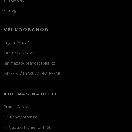
Kontakty
Blog
VELKOOBCHOD
Ing. Jan Mazač
+420 737 977 223
jan.mazac@brandscapital.cz
JAK SE STÁT YAKUZA DEALEREM!
KDE NÁS NAJDETE
BrandsCapital
OC Bondy centrum
Tř. Václava Klementa 1459