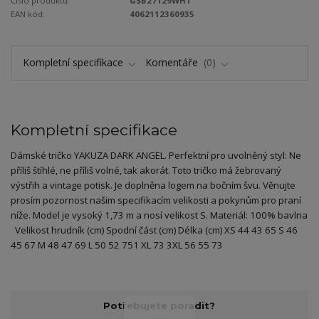
Číslo produktu:
GSB27129WHT
EAN kód:
4062112360935
Kompletní specifikace
Komentáře
0
Kompletní specifikace
Dámské tričko YAKUZA DARK ANGEL. Perfektní pro uvolněný styl: Ne
příliš štíhlé, ne příliš volné, tak akorát. Toto tričko má žebrovaný
výstřih a vintage potisk. Je doplněna logem na bočním švu. Věnujte
prosím pozornost našim specifikacím velikosti a pokynům pro praní
níže. Model je vysoký 1,73 m a nosí velikost S. Materiál: 100% bavlna
Velikost hrudník (cm) Spodní část (cm) Délka (cm) XS 44 43 65 S 46
45 67 M 48 47 69 L 50 52 751 XL 73 3XL 56 55 73
Potřebujete poradit?