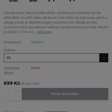
Dámské tričko YAKUZA DARK ANGEL. Perfektní pro uvolněný styl: Ne
příliš štíhlé, ne příliš volné, tak akorát. Toto tričko má žebrovaný výstřih a
vintage potisk. Je doplněna logem na bočním švu. Věnujte prosím
pozornost našim specifikacím velikosti a pokynům pro praní níže. Model
je vysoký 1,73 m a no...
celý popis
Dostupnost
Skladem
Velikost
Cena před
873 Kč
slevou
699 Kč
578 Kč
bez DPH
Přidat do košíku