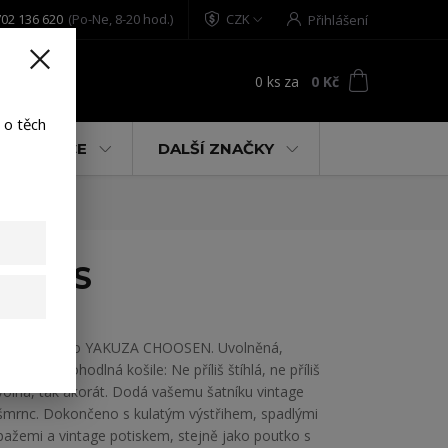
02 136 620
(Po-Ne, 8-20 hod.)
CZK
Přihlášení
0
ks
za
0 Kč
t
 o těch
% AKCE
DALŠÍ ZNAČKY
hite S
Dámské tílko YAKUZA CHOOSEN. Uvolněná,
chladná a pohodlná košile: Ne příliš štíhlá, ne příliš
volná, tak akorát. Dodá vašemu šatníku vintage
šmrnc. Dokončeno s kulatým výstřihem, spadlými
pažemi a vintage potiskem, stejně jako poutko s