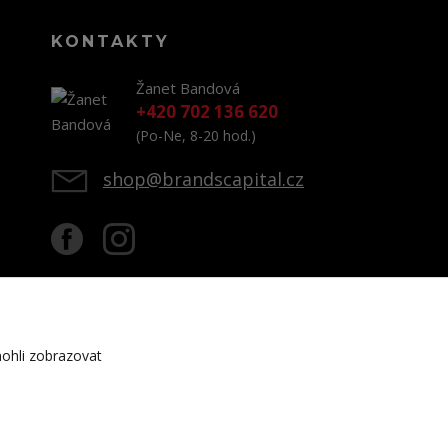
KONTAKTY
Žanet Bandová
+420 702 136 620
(Po-Ne, 8-20 hod.)
shop@brandscapital.cz
ohli zobrazovat