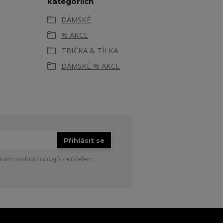
kategoriích
DÁMSKÉ
% AKCE
TRIČKA & TÍLKA
DÁMSKÉ % AKCE
Přihlásit se
ním osobních údajů
za účelem