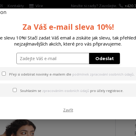
ží
Kontakty
Více
Nevíte si rady? Zavolejte.
+420 7
Za Váš e-mail sleva 10%!
Hleda
te slevu 10%! Stačí zadat Váš email a ziskáte jak slevu, tak přehled
nejzajímavějších akcích, které pro vás připravujeme.
ĚTSKÉ
DOPLŇKY
DÁRKOVÉ POUKAZY
Odeslat
 tílko Choosen Urban Tank Shirt white S
Přeji si odebírat novinky e-mailem dle
podmínek zpracování osobních údajů
.
 Choosen Urban Tank Shirt w
Souhlasím se
zpracováním osobních údajů
pro účely registrace.
Zavřít