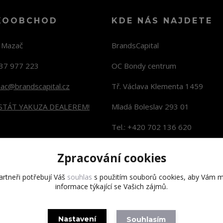
KOOBCHOD
KDE NÁS NAJDETE
n Mazač
BrandsCapital
37 977 223
OC Bondy centrum
zac@brandscapital.cz
Tř. Václava Klementa 1459
 STÁT YAKUZA DEALEREM!
Mladá Boleslav 293 01
Tel.: +420 702 136 620
KONTAKTY NA PRODEJNY
Zpracování cookies
rtneři potřebují Váš
souhlas
s použitím souborů cookies, aby Vám m
informace týkající se Vašich zájmů.
Copyright 2020 BrandsCapital s.r.o.
Nastavení
Souhlasím