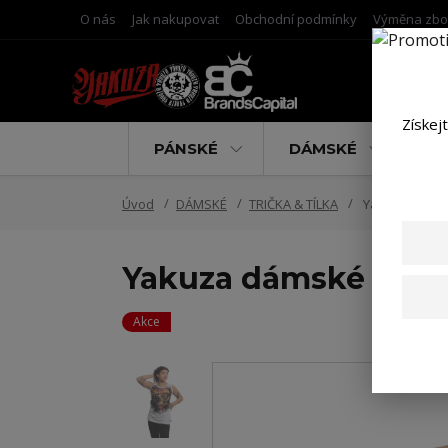
O nás
Jak nakupovat
Obchodní podmínky
Výměna zbo
Získej
PÁNSKÉ
DÁMSKÉ
D
Úvod
DÁMSKÉ
TRIČKA & TÍLKA
Yakuza dámské
Yakuza dámské tílko
Akce