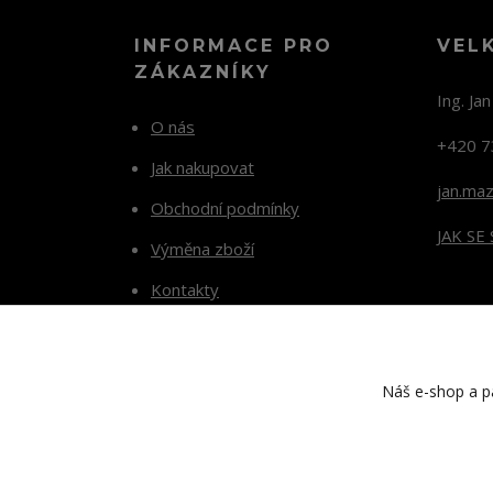
INFORMACE PRO
VEL
ZÁKAZNÍKY
Ing. Ja
O nás
+420 7
Jak nakupovat
jan.ma
Obchodní podmínky
JAK SE
Výměna zboží
Kontakty
Blog
Náš e-shop a pa