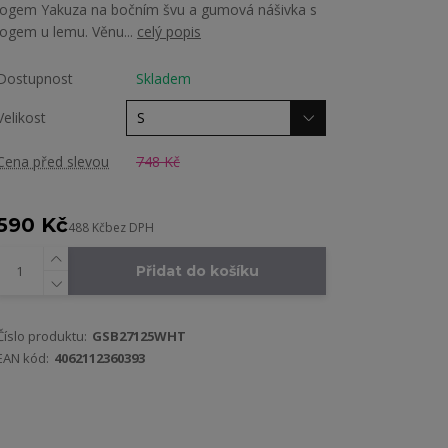
logem Yakuza na bočním švu a gumová nášivka s
logem u lemu. Věnu...
celý popis
Dostupnost
Skladem
Velikost
Cena před slevou
748 Kč
590 Kč
488 Kč
bez DPH
Přidat do košíku
Číslo produktu:
GSB27125WHT
EAN kód:
4062112360393