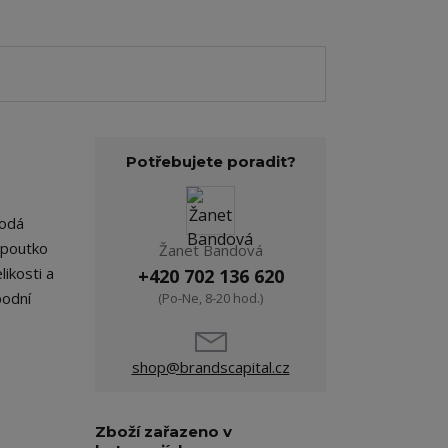
Potřebujete poradit?
Dodá
 poutko
Žanet Bandová
ikosti a
+420 702 136 620
podní
(Po-Ne, 8-20 hod.)
shop@brandscapital.cz
Zboží zařazeno v