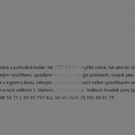
a pohodlná košile: Ne příliš štíhlá, ne příliš volná, tak akorát. 
atým výstřihem, spadlými pažemi a vintage potiskem, stejně jako
s logem u lemu. Věnujte prosím pozornost našim specifikacím vel
 a nosí velikost S. Materiál: 100% bavlna Velikost hrudník (cm) S
M 48 53 71 L 50 55 757 XLL 50 55 757X 75 3XL 56 61 75