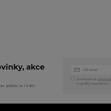
vinky, akce
Souhlasím se
zpracová
rozesílky newsletteru.
ax. jednou za 14 dní.