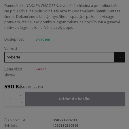
Dámské tílko YAKUZA CHOOSEN. Uvolněná, chladná a pohodlná košile:
Ne příliš štíhlá, ne příliš volná, tak akorát. Dodá vašemu šatníku vintage
šmrnc. Dokončeno s kulatým výstřihem, spadlými pažemi a vintage
potiskem, stejně jako poutko s logem Yakuza na bočním švu a gumová
nášivka s logem u lemu. Věnu...
celý popis
Dostupnost
Skladem
Velikost
Cena před
748 Kč
slevou
590 Kč
488 Kč
bez DPH
Přidat do košíku
Číslo produktu:
GSB27125WHT
EAN kód:
4062112360393