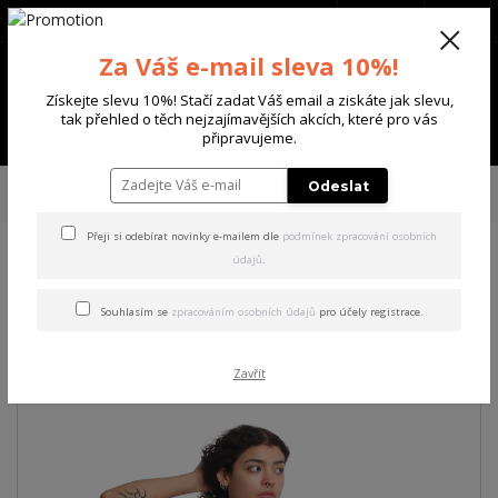
+420 702 136 620
(Po-Ne, 8-20 hod.)
CZK
0
Za Váš e-mail sleva 10%!
0 Kč
Získejte slevu 10%! Stačí zadat Váš email a ziskáte jak slevu,
tak přehled o těch nejzajímavějších akcích, které pro vás
Menu
připravujeme.
Úvod
DÁMSKÉ
TRIČKA & TÍLKA
Yakuza dámské tílko Choosen Urban
Odeslat
Tank Shirt
Přeji si odebírat novinky e-mailem dle
podmínek zpracování osobních
údajů
.
Yakuza dámské tílko Choosen
Urban Tank Shirt
Souhlasím se
zpracováním osobních údajů
pro účely registrace.
Akce
Zavřít