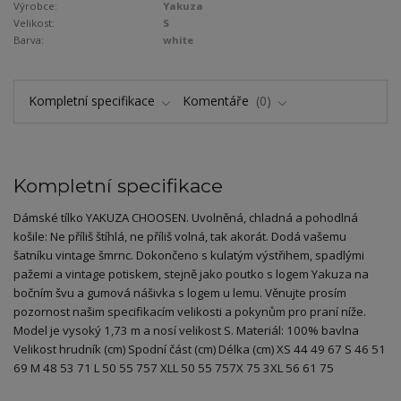
Výrobce:
Yakuza
Velikost:
S
Barva:
white
Kompletní specifikace
Komentáře
0
Kompletní specifikace
Dámské tílko YAKUZA CHOOSEN. Uvolněná, chladná a pohodlná
košile: Ne příliš štíhlá, ne příliš volná, tak akorát. Dodá vašemu
šatníku vintage šmrnc. Dokončeno s kulatým výstřihem, spadlými
pažemi a vintage potiskem, stejně jako poutko s logem Yakuza na
bočním švu a gumová nášivka s logem u lemu. Věnujte prosím
pozornost našim specifikacím velikosti a pokynům pro praní níže.
Model je vysoký 1,73 m a nosí velikost S. Materiál: 100% bavlna
Velikost hrudník (cm) Spodní část (cm) Délka (cm) XS 44 49 67 S 46 51
69 M 48 53 71 L 50 55 757 XLL 50 55 757X 75 3XL 56 61 75