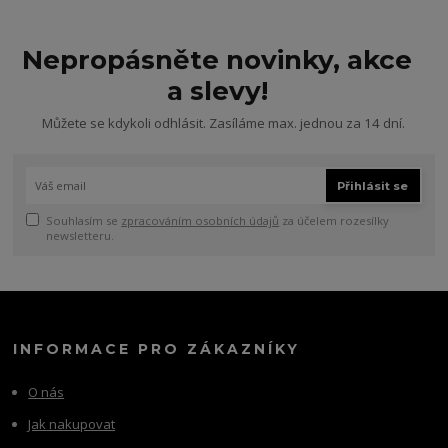
Nepropásněte novinky, akce
a slevy!
Můžete se kdykoli odhlásit. Zasíláme max. jednou za 14 dní.
Přihlásit se
Souhlasím se
zpracováním osobních údajů
za účelem rozesílky
newsletteru.
INFORMACE PRO ZÁKAZNÍKY
O nás
Jak nakupovat