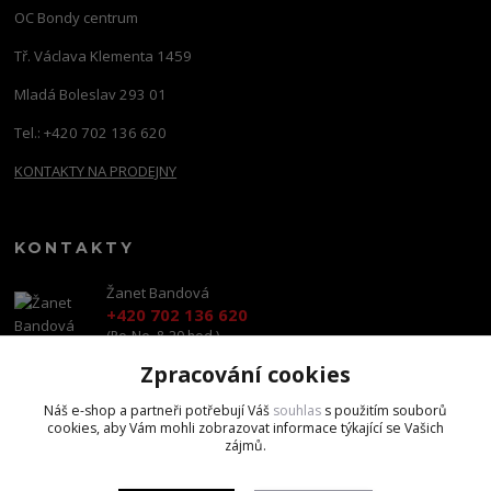
OC Bondy centrum
Tř. Václava Klementa 1459
Mladá Boleslav 293 01
Tel.: +420 702 136 620
KONTAKTY NA PRODEJNY
KONTAKTY
Žanet Bandová
+420 702 136 620
(Po-Ne, 8-20 hod.)
Zpracování cookies
shop@brandscapital.cz
Náš e-shop a partneři potřebují Váš
souhlas
s použitím souborů
cookies, aby Vám mohli zobrazovat informace týkající se Vašich
zájmů.