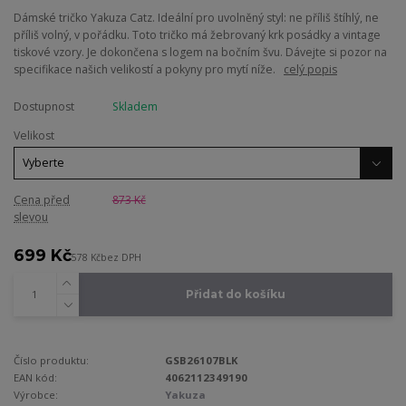
Dámské tričko Yakuza Catz. Ideální pro uvolněný styl: ne příliš štíhlý, ne
příliš volný, v pořádku. Toto tričko má žebrovaný krk posádky a vintage
tiskové vzory. Je dokončena s logem na bočním švu. Dávejte si pozor na
specifikace našich velikostí a pokyny pro mytí níže.
celý popis
Dostupnost
Skladem
Velikost
Cena před
873 Kč
slevou
699 Kč
578 Kč
bez DPH
Přidat do košíku
Číslo produktu:
GSB26107BLK
EAN kód:
4062112349190
Výrobce:
Yakuza