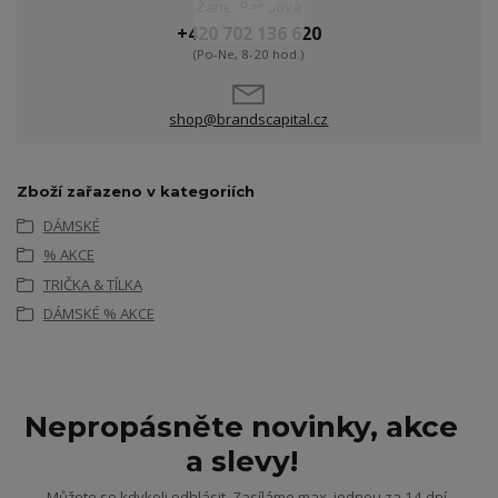
Žanet Bandová
+420 702 136 620
(Po-Ne, 8-20 hod.)
shop@brandscapital.cz
Zboží zařazeno v kategoriích
DÁMSKÉ
% AKCE
TRIČKA & TÍLKA
DÁMSKÉ % AKCE
Nepropásněte novinky, akce
a slevy!
Můžete se kdykoli odhlásit. Zasíláme max. jednou za 14 dní.