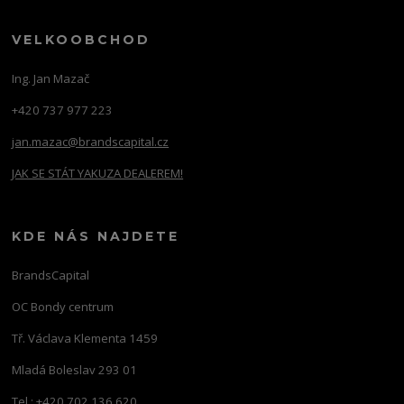
VELKOOBCHOD
Ing. Jan Mazač
+420 737 977 223
jan.mazac@brandscapital.cz
JAK SE STÁT YAKUZA DEALEREM!
KDE NÁS NAJDETE
BrandsCapital
OC Bondy centrum
Tř. Václava Klementa 1459
Mladá Boleslav 293 01
Tel.: +420 702 136 620