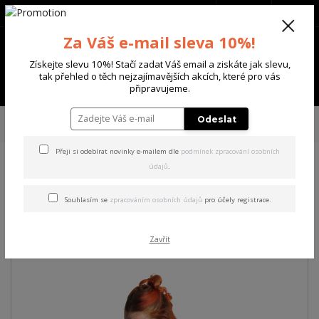
+420 702 136 620
(Po-Ne, 8-20 hod.)
CZK
0
Za Váš e-mail sleva 10%!
0 Kč
Získejte slevu 10%! Stačí zadat Váš email a ziskáte jak slevu,
tak přehled o těch nejzajímavějších akcích, které pro vás
Menu
připravujeme.
Úvod
DÁMSKÉ
TRIČKA & TÍLKA
Yakuza dámské tílko Catz Urban Crew
Odeslat
Neck T-Shirt
Přeji si odebírat novinky e-mailem dle
podmínek zpracování osobních
údajů
.
Yakuza dámské tílko Catz
Urban Crew Neck T-Shirt
Souhlasím se
zpracováním osobních údajů
pro účely registrace.
Akce
Zavřít