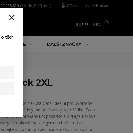
02 136 620
(Po-Ne, 8-20 hod.)
CZK
Přihlášení
0
ks
za
0 Kč
t
 o těch
% AKCE
DALŠÍ ZNAČKY
t black 2XL
Dámské tričko Yakuza Catz. Ideální pro uvolněný
styl: ne příliš štíhlý, ne příliš volný, v pořádku. Toto
tričko má žebrovaný krk posádky a vintage tiskové
vzory. Je dokončena s logem na bočním švu.
Dávejte si pozor na specifikace našich velikostí a