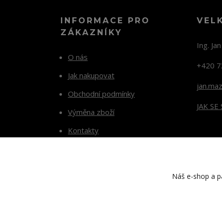
INFORMACE PRO
VEL
ZÁKAZNÍKY
Ing. Ja
O nás
+420 7
Jak nakupovat
jan.ma
Obchodní podmínky
JAK SE
Výměna zboží
Kontakty
Blog
Náš e-shop a pa