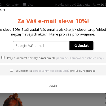
ží
Kontakty
Více
Nevíte si rady? Zavolejte.
+420 7
Za Váš e-mail sleva 10%!
Hleda
te slevu 10%! Stačí zadat Váš email a ziskáte jak slevu, tak přehled
nejzajímavějších akcích, které pro vás připravujeme.
ĚTSKÉ
DOPLŇKY
DÁRKOVÉ POUKAZY
Odeslat
 tílko Catz Urban Crew Neck T-Shirt black 2XL
Přeji si odebírat novinky e-mailem dle
podmínek zpracování osobních údajů
.
 Catz Urban Crew Neck T-Shir
Souhlasím se
zpracováním osobních údajů
pro účely registrace.
Zavřít