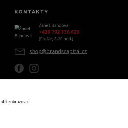
KONTAKTY
Žanet Bandová
+420 702 136 620
(Po-Ne, 8-20 hod.)
shop@brandscapital.cz
ohli zobrazovat