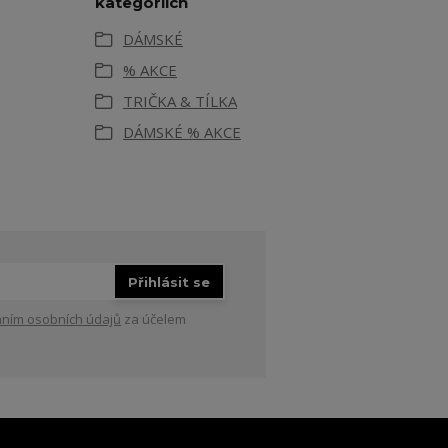
kategoriích
DÁMSKÉ
% AKCE
TRIČKA & TÍLKA
DÁMSKÉ % AKCE
Přihlásit se
ním osobních údajů
za účelem