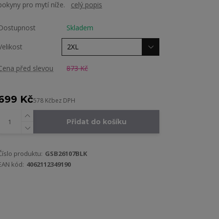
pokyny pro mytí níže.
celý popis
Dostupnost
Skladem
Velikost
Cena před slevou
873 Kč
699 Kč
578 Kč
bez DPH
Přidat do košíku
Číslo produktu:
GSB26107BLK
EAN kód:
4062112349190