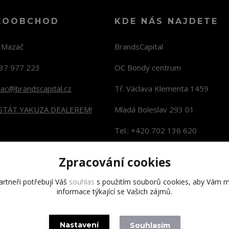
KOOBCHOD
KDE NÁS NAJDETE
n Mazač
BrandsCapital
37 977 223
OC Bondy centrum
zac@brandscapital.cz
Tř. Václava Klementa 1459
 STÁT YAKUZA DEALEREM!
Mladá Boleslav 293 01
Tel.: +420 702 136 620
KONTAKTY NA PRODEJNY
Zpracování cookies
rtneři potřebují Váš
souhlas
s použitím souborů cookies, aby Vám m
informace týkající se Vašich zájmů.
Copyright 2020 BrandsCapital s.r.o.
Nastavení
Souhlasím