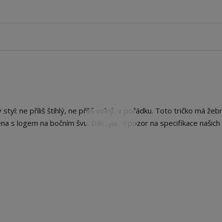
tyl: ne příliš štíhlý, ne příliš volný, v pořádku. Toto tričko má že
ena s logem na bočním švu. Dávejte si pozor na specifikace našich