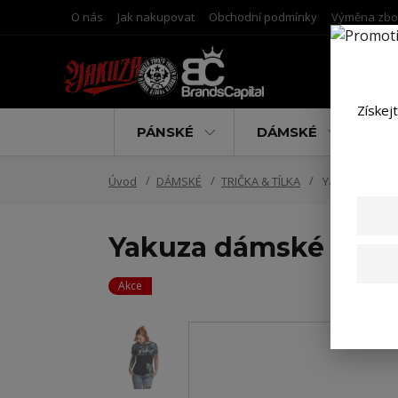
O nás
Jak nakupovat
Obchodní podmínky
Výměna zbo
Získej
PÁNSKÉ
DÁMSKÉ
D
Úvod
DÁMSKÉ
TRIČKA & TÍLKA
Yakuza dámské
Yakuza dámské tílko
Akce