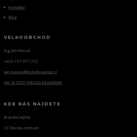
Kontakty
Blog
VELKOOBCHOD
Ing. Jan Mazač
+420 737 977 223
jan.mazac@brandscapital.cz
JAK SE STÁT YAKUZA DEALEREM!
KDE NÁS NAJDETE
BrandsCapital
OC Bondy centrum