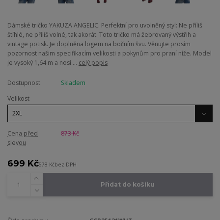
Dámské tričko YAKUZA ANGELIC. Perfektní pro uvolněný styl: Ne příliš
štíhlé, ne příliš volné, tak akorát. Toto tričko má žebrovaný výstřih a
vintage potisk. Je doplněna logem na bočním švu. Věnujte prosím
pozornost našim specifikacím velikosti a pokynům pro praní níže. Model
je vysoký 1,64 m a nosí ...
celý popis
Dostupnost
Skladem
Velikost
Cena před
873 Kč
slevou
699 Kč
578 Kč
bez DPH
Přidat do košíku