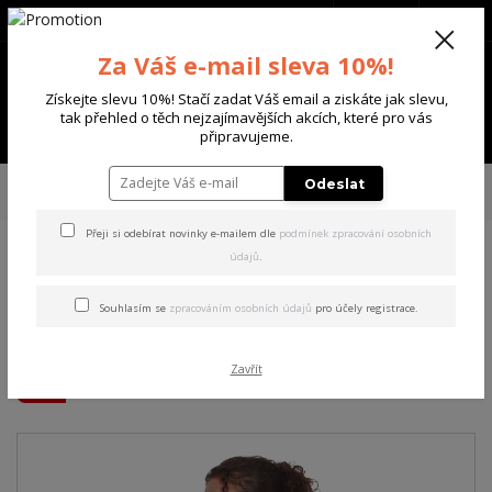
+420 702 136 620
(Po-Ne, 8-20 hod.)
CZK
0
Za Váš e-mail sleva 10%!
0 Kč
Získejte slevu 10%! Stačí zadat Váš email a ziskáte jak slevu,
tak přehled o těch nejzajímavějších akcích, které pro vás
Menu
připravujeme.
Úvod
DÁMSKÉ
TRIČKA & TÍLKA
Yakuza dámské tílko Angelic Urban
Odeslat
Crew Neck T-Shirt white 2XL
Přeji si odebírat novinky e-mailem dle
podmínek zpracování osobních
údajů
.
Yakuza dámské tílko Angelic
Urban Crew Neck T-Shirt
Souhlasím se
zpracováním osobních údajů
pro účely registrace.
white 2XL
Zavřít
Akce