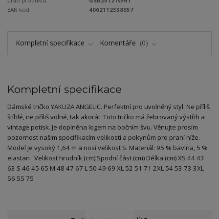
Číslo produktu:
GSB25121WHT
EAN kód:
4062112338057
Kompletní specifikace
Komentáře
0
Kompletní specifikace
Dámské tričko YAKUZA ANGELIC. Perfektní pro uvolněný styl: Ne příliš
štíhlé, ne příliš volné, tak akorát. Toto tričko má žebrovaný výstřih a
vintage potisk. Je doplněna logem na bočním švu. Věnujte prosím
pozornost našim specifikacím velikosti a pokynům pro praní níže.
Model je vysoký 1,64 m a nosí velikost S. Materiál: 95 % bavlna, 5 %
elastan Velikost hrudník (cm) Spodní část (cm) Délka (cm) XS 44 43
63 S 46 45 65 M 48 47 67 L 50 49 69 XL 52 51 71 2XL 54 53 73 3XL
56 55 75