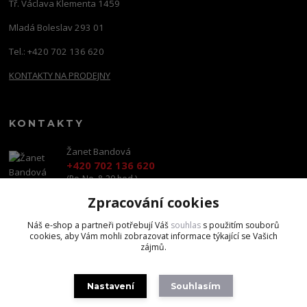
Tř. Václava Klementa 1459
Mladá Boleslav 293 01
Tel.: +420 702 136 620
KONTAKTY NA PRODEJNY
KONTAKTY
Žanet Bandová
+420 702 136 620
(Po-Ne, 8-20 hod.)
Zpracování cookies
shop@brandscapital.cz
Náš e-shop a partneři potřebují Váš
souhlas
s použitím souborů
cookies, aby Vám mohli zobrazovat informace týkající se Vašich
zájmů.
Nastavení
Souhlasím
Copyright 2020 BrandsCapital s.r.o.