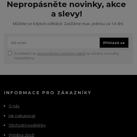
Nepropásněte novinky, akce
a slevy!
Můžete se kdykoli odhlásit. Zasíláme max. jednou za 14 dní.
Přihlásit se
Souhlasím se
zpracováním osobních údajů
za účelem rozesílky
newsletteru.
INFORMACE PRO ZÁKAZNÍKY
O nás
Jak nakupovat
Obchodní podmínky
Výměna zboží