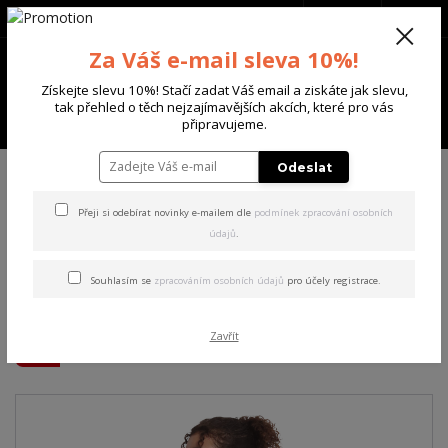
+420 702 136 620
(Po-Ne, 8-20 hod.)
CZK
0
Za Váš e-mail sleva 10%!
0 Kč
Získejte slevu 10%! Stačí zadat Váš email a ziskáte jak slevu,
tak přehled o těch nejzajímavějších akcích, které pro vás
Menu
připravujeme.
Úvod
DÁMSKÉ
TRIČKA & TÍLKA
Yakuza dámské tílko Angelic Urban
Odeslat
Crew Neck T-Shirt black XL
Přeji si odebírat novinky e-mailem dle
podmínek zpracování osobních
údajů
.
Yakuza dámské tílko Angelic
Urban Crew Neck T-Shirt
Souhlasím se
zpracováním osobních údajů
pro účely registrace.
black XL
Zavřít
Akce