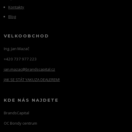
Kontakty
Blog
VELKOOBCHOD
Ing. Jan Mazač
+420 737 977 223
jan.mazac@brandscapital.cz
JAK SE STÁT YAKUZA DEALEREM!
KDE NÁS NAJDETE
BrandsCapital
OC Bondy centrum