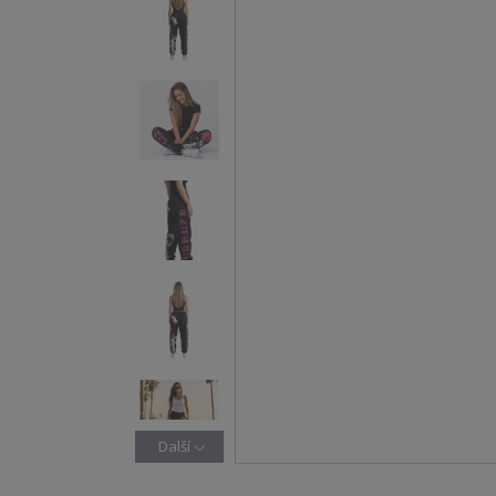
Další