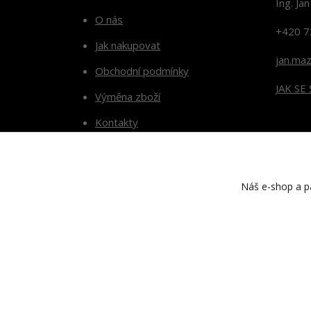
Ing. Ja
O nás
+420 7
Jak nakupovat
jan.ma
Obchodní podmínky
JAK SE
Výměna zboží
Kontakty
Blog
Náš e-shop a pa