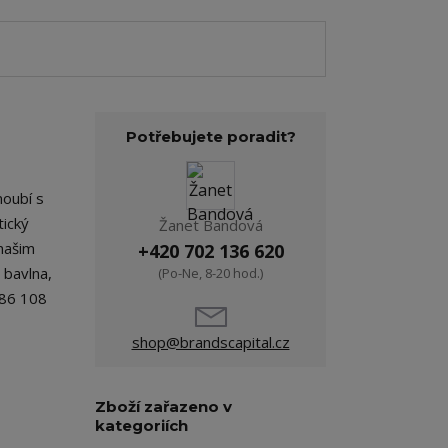
Potřebujete poradit?
oubí s
tický
Žanet Bandová
našim
+420 702 136 620
 bavlna,
(Po-Ne, 8-20 hod.)
 86 108
shop@brandscapital.cz
Zboží zařazeno v
kategoriích