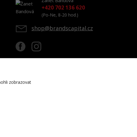
Žanet Bandová
+420 702 136 620
(Po-Ne, 8-20 hod.)
shop@brandscapital.cz
ohli zobrazovat