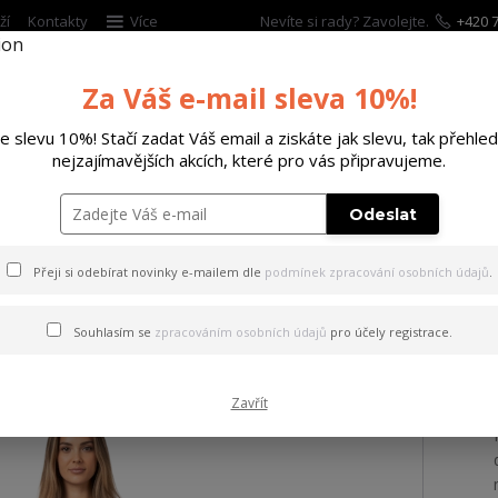
ží
Kontakty
Více
Nevíte si rady? Zavolejte.
+420 7
Za Váš e-mail sleva 10%!
Hleda
te slevu 10%! Stačí zadat Váš email a ziskáte jak slevu, tak přehled
nejzajímavějších akcích, které pro vás připravujeme.
ĚTSKÉ
DOPLŇKY
DÁRKOVÉ POUKAZY
Odeslat
ky Flowers Loose Joggers black XL
Přeji si odebírat novinky e-mailem dle
podmínek zpracování osobních údajů
.
ky Flowers Loose Joggers bl
Souhlasím se
zpracováním osobních údajů
pro účely registrace.
Zavřít