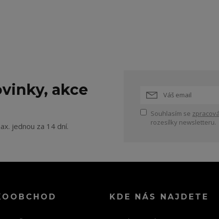
vinky, akce
Souhlasím se
zpracová
rozesílky newsletteru.
ax. jednou za 14 dní.
KOOBCHOD
KDE NÁS NAJDETE