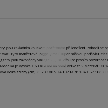
 jsou základním kouskem potřebným při lenošení. Pohodlí se sn
 mít tvar. Tyto manžetové joggery mají super měkkou podšívku, elas
Joggery jsou zakončeny vintage logem. Věnujte prosím pozornost 
. Modelka je vysoká 1,63 m a má na sobě velikost S. Materiál: 90 %
ová délka strany (cm) XS 70 100 S 74 102 M 78 104 L 82 106 XL