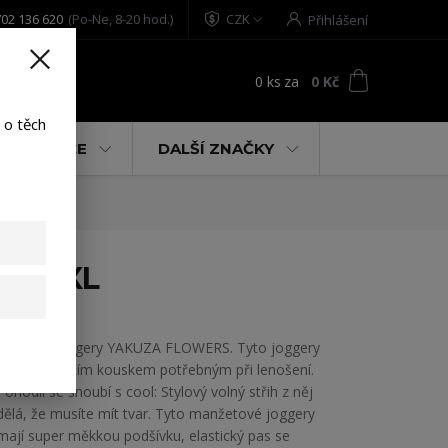
02 136 620
(Po-Ne, 8-20 hod.)
CZK
Přihlášení
0
ks
za
0 Kč
t
 o těch
% AKCE
DALŠÍ ZNAČKY
ack XL
Dámské joggery YAKUZA FLOWERS. Tyto joggery
jsou základním kouskem potřebným při lenošení.
Pohodlí se snoubí s cool: Stylový volný střih z něj
dělá, že musíte mít tvar. Tyto manžetové joggery
mají super měkkou podšívku, elastický pas se