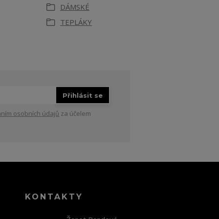
DÁMSKÉ
TEPLÁKY
Přihlásit se
ním osobních údajů
za účelem
KONTAKTY