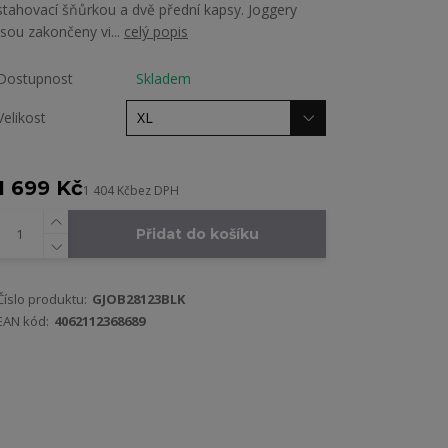
stahovací šňůrkou a dvě přední kapsy. Joggery
jsou zakončeny vi...
celý popis
Dostupnost
Skladem
Velikost
1 699 Kč
1 404 Kč
bez DPH
Přidat do košíku
Číslo produktu:
GJOB28123BLK
EAN kód:
4062112368689