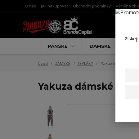
O nás
Jak nakupovat
Obchodní podmínky
Výměna zbo
Získej
PÁNSKÉ
DÁMSKÉ
D
Úvod
DÁMSKÉ
TEPLÁKY
Yakuza dámské teplá
Yakuza dámské teplá