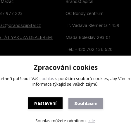
n Mazač
BrandsCapital
37 977 223
OC Bondy centrum
zac@brandscapital.cz
Tř. Václava Klementa 1459
 STÁT YAKUZA DEALEREM!
Mladá Boleslav 293 01
Tel.: +420 702 136 620
KONTAKTY NA PRODEJNY
Zpracování cookies
rtneři potřebují Váš
souhlas
s použitím souborů cookies, aby Vám m
informace týkající se Vašich zájmů.
Copyright 2020 BrandsCapital s.r.o.
Nastavení
Souhlasím
Souhlas můžete odmítnout
zde
.