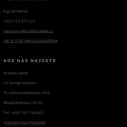
Ing. Jan Mazač
+420 737 977 223
jan.mazac@brandscapital.cz
JAK SE STÁT YAKUZA DEALEREM!
KDE NÁS NAJDETE
BrandsCapital
OC Bondy centrum
Tř. Václava Klementa 1459
Mladá Boleslav 293 01
Tel.: +420 702 136 620
KONTAKTY NA PRODEJNY