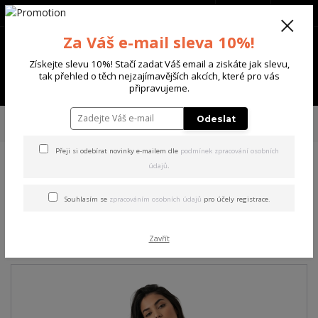
+420 702 136 620
(Po-Ne, 8-20 hod.)
CZK
0
Za Váš e-mail sleva 10%!
0 Kč
Získejte slevu 10%! Stačí zadat Váš email a ziskáte jak slevu,
tak přehled o těch nejzajímavějších akcích, které pro vás
Menu
připravujeme.
Úvod
DÁMSKÉ
ŠATY
Yakuza dámské šaty Winged Casual T-Shirt Dress
Odeslat
mottled/black L
Přeji si odebírat novinky e-mailem dle
podmínek zpracování osobních
údajů
.
Yakuza dámské šaty Winged
Casual T-Shirt Dress
Souhlasím se
zpracováním osobních údajů
pro účely registrace.
mottled/black L
Zavřít