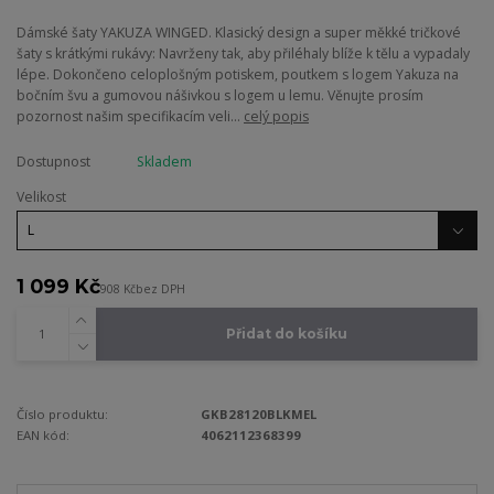
Dámské šaty YAKUZA WINGED. Klasický design a super měkké tričkové
šaty s krátkými rukávy: Navrženy tak, aby přiléhaly blíže k tělu a vypadaly
lépe. Dokončeno celoplošným potiskem, poutkem s logem Yakuza na
bočním švu a gumovou nášivkou s logem u lemu. Věnujte prosím
pozornost našim specifikacím veli...
celý popis
Dostupnost
Skladem
Velikost
1 099 Kč
908 Kč
bez DPH
Přidat do košíku
Číslo produktu:
GKB28120BLKMEL
EAN kód:
4062112368399