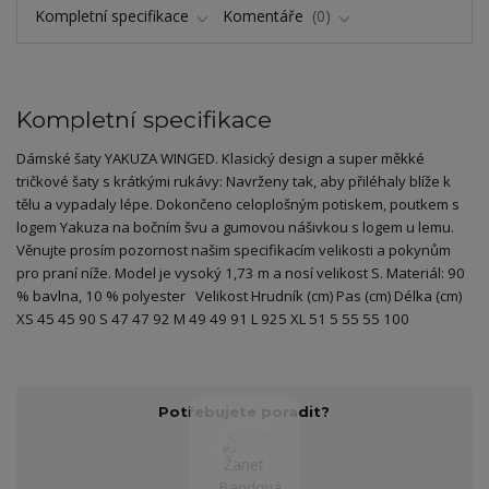
Kompletní specifikace
Komentáře
0
Kompletní specifikace
Dámské šaty YAKUZA WINGED. Klasický design a super měkké
tričkové šaty s krátkými rukávy: Navrženy tak, aby přiléhaly blíže k
tělu a vypadaly lépe. Dokončeno celoplošným potiskem, poutkem s
logem Yakuza na bočním švu a gumovou nášivkou s logem u lemu.
Věnujte prosím pozornost našim specifikacím velikosti a pokynům
pro praní níže. Model je vysoký 1,73 m a nosí velikost S. Materiál: 90
% bavlna, 10 % polyester Velikost Hrudník (cm) Pas (cm) Délka (cm)
XS 45 45 90 S 47 47 92 M 49 49 91 L 925 XL 51 5 55 55 100
Potřebujete poradit?