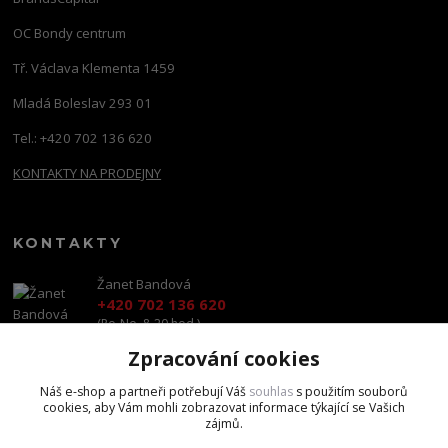
OC Bondy centrum
Tř. Václava Klementa 1459
Mladá Boleslav 293 01
Tel.: +420 702 136 620
KONTAKTY NA PRODEJNY
KONTAKTY
Žanet Bandová
+420 702 136 620
(Po-Ne, 8-20 hod.)
Zpracování cookies
shop@brandscapital.cz
Náš e-shop a partneři potřebují Váš
souhlas
s použitím souborů
cookies, aby Vám mohli zobrazovat informace týkající se Vašich
zájmů.