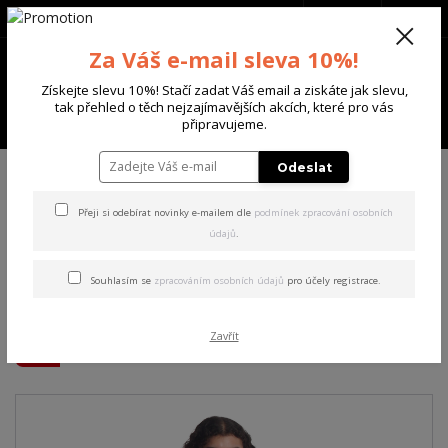
+420 702 136 620
(Po-Ne, 8-20 hod.)
CZK
0
Za Váš e-mail sleva 10%!
0 Kč
Získejte slevu 10%! Stačí zadat Váš email a ziskáte jak slevu,
tak přehled o těch nejzajímavějších akcích, které pro vás
Menu
připravujeme.
Úvod
DÁMSKÉ
ŠATY
Yakuza dámské šaty Thorns Allover Sweat Dress
Odeslat
mocha/mousse XS
Přeji si odebírat novinky e-mailem dle
podmínek zpracování osobních
údajů
.
Yakuza dámské šaty Thorns
Allover Sweat Dress
Souhlasím se
zpracováním osobních údajů
pro účely registrace.
mocha/mousse XS
Zavřít
Akce