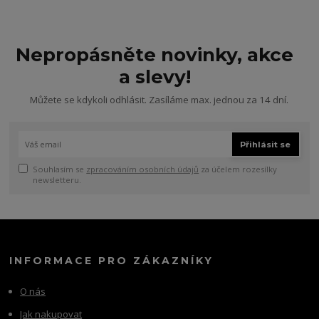
Nepropásněte novinky, akce
a slevy!
Můžete se kdykoli odhlásit. Zasíláme max. jednou za 14 dní.
Přihlásit se
Souhlasím se
zpracováním osobních údajů
za účelem rozesílky
newsletteru.
INFORMACE PRO ZÁKAZNÍKY
O nás
Jak nakupovat