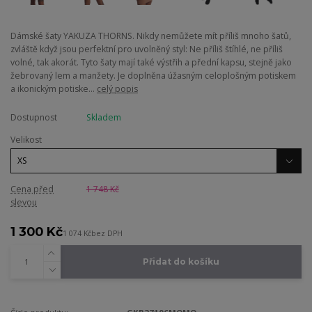
Dámské šaty YAKUZA THORNS. Nikdy nemůžete mít příliš mnoho šatů,
zvláště když jsou perfektní pro uvolněný styl: Ne příliš štíhlé, ne příliš
volné, tak akorát. Tyto šaty mají také výstřih a přední kapsu, stejně jako
žebrovaný lem a manžety. Je doplněna úžasným celoplošným potiskem
a ikonickým potiske...
celý popis
Dostupnost
Skladem
Velikost
Cena před
1 748 Kč
slevou
1 300 Kč
1 074 Kč
bez DPH
Přidat do košíku