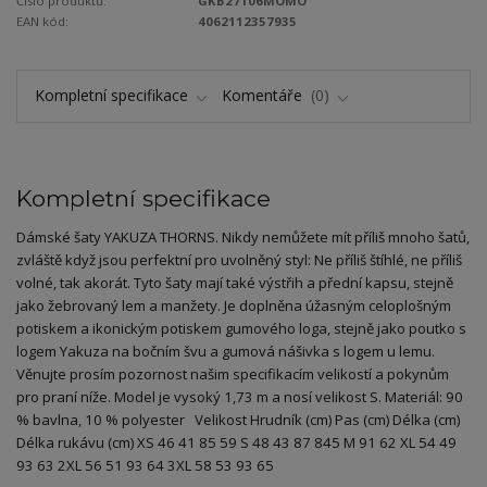
Číslo produktu:
GKB27106MOMO
EAN kód:
4062112357935
Kompletní specifikace
Komentáře
0
Kompletní specifikace
Dámské šaty YAKUZA THORNS. Nikdy nemůžete mít příliš mnoho šatů,
zvláště když jsou perfektní pro uvolněný styl: Ne příliš štíhlé, ne příliš
volné, tak akorát. Tyto šaty mají také výstřih a přední kapsu, stejně
jako žebrovaný lem a manžety. Je doplněna úžasným celoplošným
potiskem a ikonickým potiskem gumového loga, stejně jako poutko s
logem Yakuza na bočním švu a gumová nášivka s logem u lemu.
Věnujte prosím pozornost našim specifikacím velikostí a pokynům
pro praní níže. Model je vysoký 1,73 m a nosí velikost S. Materiál: 90
% bavlna, 10 % polyester Velikost Hrudník (cm) Pas (cm) Délka (cm)
Délka rukávu (cm) XS 46 41 85 59 S 48 43 87 845 M 91 62 XL 54 49
93 63 2XL 56 51 93 64 3XL 58 53 93 65