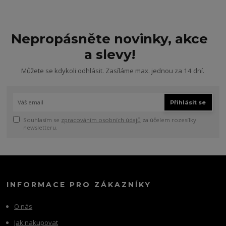
Nepropásněte novinky, akce
a slevy!
Můžete se kdykoli odhlásit. Zasíláme max. jednou za 14 dní.
Přihlásit se
Souhlasím se
zpracováním osobních údajů
za účelem rozesílky
newsletteru.
INFORMACE PRO ZÁKAZNÍKY
O nás
Jak nakupovat