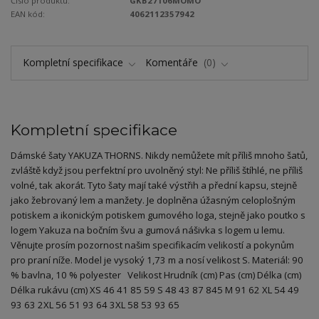
Číslo produktu:
GKB27106MOMO
EAN kód:
4062112357942
Kompletní specifikace
Komentáře
0
Kompletní specifikace
Dámské šaty YAKUZA THORNS. Nikdy nemůžete mít příliš mnoho šatů,
zvláště když jsou perfektní pro uvolněný styl: Ne příliš štíhlé, ne příliš
volné, tak akorát. Tyto šaty mají také výstřih a přední kapsu, stejně
jako žebrovaný lem a manžety. Je doplněna úžasným celoplošným
potiskem a ikonickým potiskem gumového loga, stejně jako poutko s
logem Yakuza na bočním švu a gumová nášivka s logem u lemu.
Věnujte prosím pozornost našim specifikacím velikostí a pokynům
pro praní níže. Model je vysoký 1,73 m a nosí velikost S. Materiál: 90
% bavlna, 10 % polyester Velikost Hrudník (cm) Pas (cm) Délka (cm)
Délka rukávu (cm) XS 46 41 85 59 S 48 43 87 845 M 91 62 XL 54 49
93 63 2XL 56 51 93 64 3XL 58 53 93 65