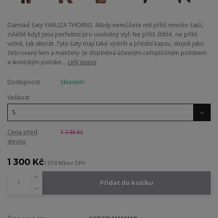
Dámské šaty YAKUZA THORNS. Nikdy nemůžete mít příliš mnoho šatů,
zvláště když jsou perfektní pro uvolněný styl: Ne příliš štíhlé, ne příliš
volné, tak akorát. Tyto šaty mají také výstřih a přední kapsu, stejně jako
žebrovaný lem a manžety. Je doplněna úžasným celoplošným potiskem
a ikonickým potiske...
celý popis
Dostupnost
Skladem
Velikost
Cena před
1 748 Kč
slevou
1 300 Kč
1 074 Kč
bez DPH
Přidat do košíku