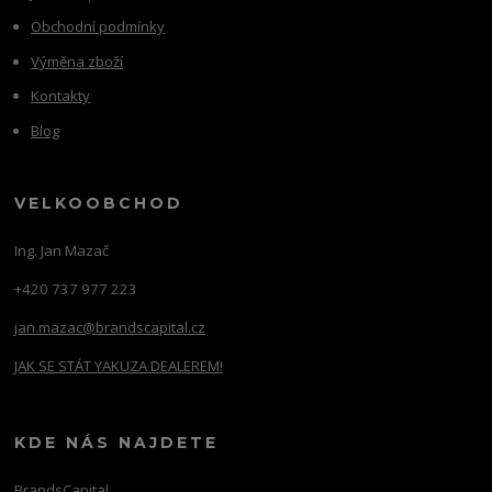
Obchodní podmínky
Výměna zboží
Kontakty
Blog
VELKOOBCHOD
Ing. Jan Mazač
+420 737 977 223
jan.mazac@brandscapital.cz
JAK SE STÁT YAKUZA DEALEREM!
KDE NÁS NAJDETE
BrandsCapital