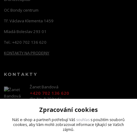
OC Bondy centrum
Tř. Václava Klementa 1459
Mladá Boleslav 293 01
Tel.: +420 702 136 620
KONTAKTY NA PRODEJNY
KONTAKTY
Žanet Bandová
+420 702 136 620
(Po-Ne, 8-20 hod.)
Zpracování cookies
shop@brandscapital.cz
Náš e-shop a partneři potřebují Váš
souhlas
s použitím souborů
cookies, aby Vám mohli zobrazovat informace týkající se Vašich
zájmů.