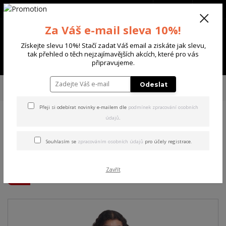
+420 702 136 620
(Po-Ne, 8-20 hod.)
CZK
0
Za Váš e-mail sleva 10%!
0 Kč
Získejte slevu 10%! Stačí zadat Váš email a ziskáte jak slevu,
tak přehled o těch nejzajímavějších akcích, které pro vás
Menu
připravujeme.
Úvod
DÁMSKÉ
ŠATY
Yakuza dámské šaty Thorns Allover Sweat Dress
Odeslat
mocha/mousse S
Přeji si odebírat novinky e-mailem dle
podmínek zpracování osobních
údajů
.
Yakuza dámské šaty Thorns
Allover Sweat Dress
Souhlasím se
zpracováním osobních údajů
pro účely registrace.
mocha/mousse S
Zavřít
Akce