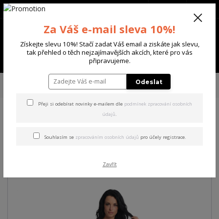
+420 702 136 620
(Po-Ne, 8-20 hod.)
CZK
0
Za Váš e-mail sleva 10%!
0 Kč
Získejte slevu 10%! Stačí zadat Váš email a ziskáte jak slevu,
tak přehled o těch nejzajímavějších akcích, které pro vás
Menu
připravujeme.
Úvod
DÁMSKÉ
ŠATY
Yakuza dámské šaty Spill Urban T-Shirt Dress
Odeslat
white XS
Přeji si odebírat novinky e-mailem dle
podmínek zpracování osobních
údajů
.
Yakuza dámské šaty Spill
Urban T-Shirt Dress white XS
Souhlasím se
zpracováním osobních údajů
pro účely registrace.
Akce
Zavřít