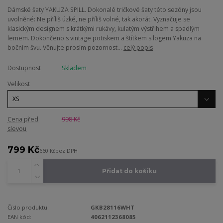
Dámské šaty YAKUZA SPILL. Dokonalé tričkové šaty této sezóny jsou
uvolněné: Ne příliš úzké, ne příliš volné, tak akorát. Vyznačuje se
klasickým designem s krátkými rukávy, kulatým výstřihem a spadlým
lemem. Dokončeno s vintage potiskem a štítkem s logem Yakuza na
bočním švu. Věnujte prosím pozornost...
celý popis
Dostupnost
Skladem
Velikost
Cena před
998 Kč
slevou
799 Kč
660 Kč
bez DPH
Přidat do košíku
Číslo produktu:
GKB28116WHT
EAN kód:
4062112368085