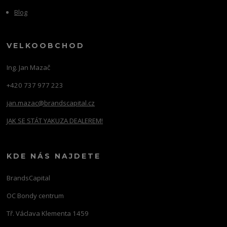
Blog
VELKOOBCHOD
Ing. Jan Mazač
+420 737 977 223
jan.mazac@brandscapital.cz
JAK SE STÁT YAKUZA DEALEREM!
KDE NÁS NAJDETE
BrandsCapital
OC Bondy centrum
Tř. Václava Klementa 1459