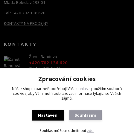
Mladá Boleslav 293 01
Tel.: +420 702 136 620
KONTAKTY NA PRODEJNY
KONTAKTY
Žanet Bandová
+420 702 136 620
(Po-Ne, 8-20 hod.)
Zpracování cookies
shop@brandscapital.cz
Náš e-shop a partneři potřebují Váš
souhlas
s použitím souborů
cookies, aby Vám mohli zobrazovat informace týkající se Vašich
zájmů.
Nastavení
Souhlasím
Copyright 2020 BrandsCapital s.r.o.
Souhlas můžete odmítnout
zde
.