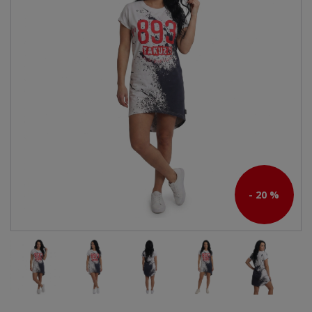
- 20 %