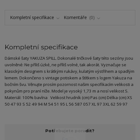
Kompletní specifikace
Komentáře
0
Kompletní specifikace
Dámské šaty YAKUZA SPILL. Dokonalé tričkové šaty této sezóny jsou
uvolněné: Ne příliš úzké, ne příliš volné, tak akorát. Vyznačuje se
klasickým designem s krátkými rukávy, kulatým výstřihem a spadlým
lemem. Dokončeno s vintage potiskem a štítkem s logem Yakuza na
bočním švu. Věnujte prosím pozornost našim specifikacím velikosti a
pokynům pro praní níže. Model je vysoký 1,73 m a nosí velikost S.
Materiál: 100% bavlna Velikost hrudník (cm) Pas (cm) Délka (cm) XS
50 47 93 S 52 49 94 M 54 51 95 L 56 587 057 XL 97 3XL 62 59 97
Potřebujete poradit?