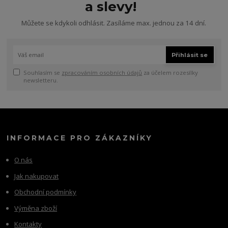
a slevy!
Můžete se kdykoli odhlásit. Zasíláme max. jednou za 14 dní.
Přihlásit se
Souhlasím se
zpracováním osobních údajů
za účelem rozesílky
newsletteru.
INFORMACE PRO ZÁKAZNÍKY
O nás
Jak nakupovat
Obchodní podmínky
Výměna zboží
Kontakty