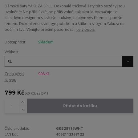
Dámské šaty YAKUZA SPILL. Dokonalé tričkové šaty této sezóny jsou
uvolněné: Ne příliš úzké, ne příliš volné, tak akorát. Vyznačuje se
klasickým designem s krátkými rukávy, kulatým výstřihem a spadlým
lemem. Dokončeno s vintage potiskem a štítkem s logem Yakuza na
bočním švu. Věnujte prosím pozornost...
celý popis
Dostupnost
Skladem
Velikost
Cena před
998 Kč
slevou
799 Kč
660 Kč
bez DPH
Přidat do košíku
Číslo produktu:
GKB28116WHT
EAN kód:
4062112368122