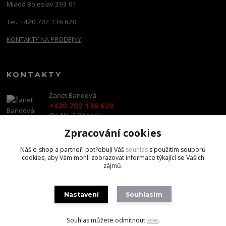
Mladá Boleslav 293 01
Tel.: +420 702 136 620
KONTAKTY NA PRODEJNY
KONTAKTY
Žanet Bandová
+420 702 136 620
(Po-Ne, 8-20 hod.)
Zpracování cookies
shop@brandscapital.cz
Náš e-shop a partneři potřebují Váš
souhlas
s použitím souborů
cookies, aby Vám mohli zobrazovat informace týkající se Vašich
zájmů.
Nastavení
Souhlasím
Copyright 2020 BrandsCapital s.r.o.
Souhlas můžete odmítnout
zde
.