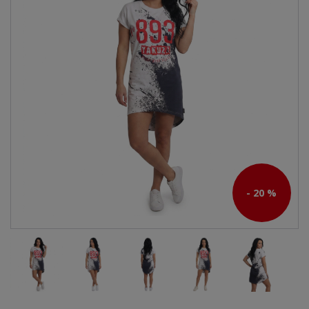
- 20 %