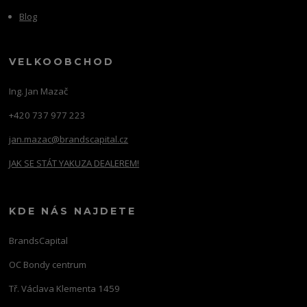
Blog
VELKOOBCHOD
Ing. Jan Mazač
+420 737 977 223
jan.mazac@brandscapital.cz
JAK SE STÁT YAKUZA DEALEREM!
KDE NÁS NAJDETE
BrandsCapital
OC Bondy centrum
Tř. Václava Klementa 1459