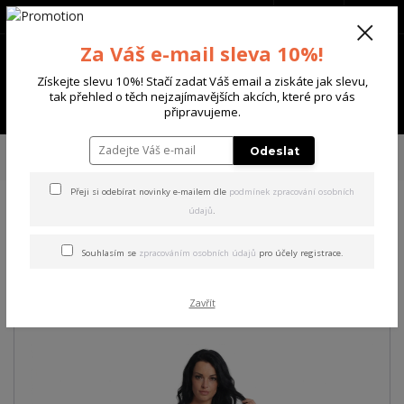
+420 702 136 620
(Po-Ne, 8-20 hod.)
CZK
0
Za Váš e-mail sleva 10%!
0 Kč
Získejte slevu 10%! Stačí zadat Váš email a ziskáte jak slevu,
tak přehled o těch nejzajímavějších akcích, které pro vás
Menu
připravujeme.
Úvod
DÁMSKÉ
ŠATY
Yakuza dámské šaty Spill Urban T-Shirt Dress
Odeslat
white XL
Přeji si odebírat novinky e-mailem dle
podmínek zpracování osobních
údajů
.
Yakuza dámské šaty Spill
Urban T-Shirt Dress white XL
Souhlasím se
zpracováním osobních údajů
pro účely registrace.
Akce
Zavřít