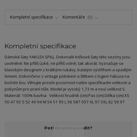
Kompletní specifikace
Komentáře
0
Kompletní specifikace
Dámské šaty YAKUZA SPILL. Dokonalé tričkové šaty této sezóny jsou
uvolněné: Ne příliš úzké, ne příliš volné, tak akorát. Vyznačuje se
klasickým designem s krátkými rukávy, kulatým výstřihem a spadlým
lemem. Dokončeno s vintage potiskem a štítkem s logem Yakuza na
bočním švu. Věnujte prosím pozornost našim specifikacím velikosti a
pokynům pro praní níže. Model je vysoký 1,73 m a nosí velikost S.
Materiál: 100% bavlna Velikost hrudník (cm) Pas (cm) Délka (cm) XS
50 47 93 S 52 49 94 M 54 51 95 L 56 587 057 XL 97 3XL 62 59 97
Potřebujete poradit?