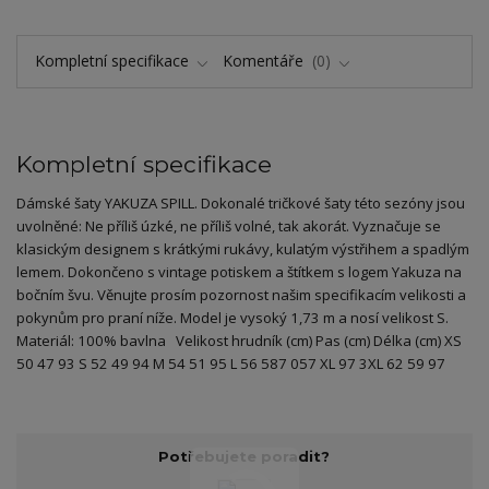
Kompletní specifikace
Komentáře
0
Kompletní specifikace
Dámské šaty YAKUZA SPILL. Dokonalé tričkové šaty této sezóny jsou
uvolněné: Ne příliš úzké, ne příliš volné, tak akorát. Vyznačuje se
klasickým designem s krátkými rukávy, kulatým výstřihem a spadlým
lemem. Dokončeno s vintage potiskem a štítkem s logem Yakuza na
bočním švu. Věnujte prosím pozornost našim specifikacím velikosti a
pokynům pro praní níže. Model je vysoký 1,73 m a nosí velikost S.
Materiál: 100% bavlna Velikost hrudník (cm) Pas (cm) Délka (cm) XS
50 47 93 S 52 49 94 M 54 51 95 L 56 587 057 XL 97 3XL 62 59 97
Potřebujete poradit?