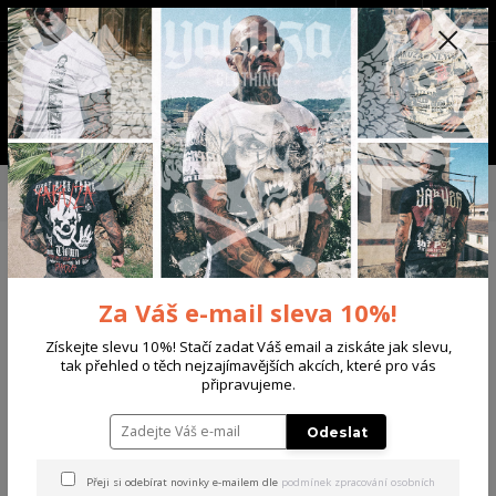
+420 702 136 620
(Po-Ne, 8-20 hod.)
CZK
0
0 Kč
Menu
Úvod
DÁMSKÉ
ŠATY
Yakuza dámské šaty Spill Urban T-Shirt Dress
white L
Yakuza dámské šaty Spill
Za Váš e-mail sleva 10%!
Urban T-Shirt Dress white L
Získejte slevu 10%! Stačí zadat Váš email a ziskáte jak slevu,
Akce
tak přehled o těch nejzajímavějších akcích, které pro vás
připravujeme.
Odeslat
Přeji si odebírat novinky e-mailem dle
podmínek zpracování osobních