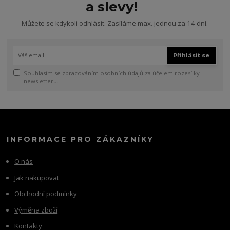
a slevy!
Můžete se kdykoli odhlásit. Zasíláme max. jednou za 14 dní.
Přihlásit se
Souhlasím se
zpracováním osobních údajů
za účelem rozesílky
newsletteru.
INFORMACE PRO ZÁKAZNÍKY
O nás
Jak nakupovat
Obchodní podmínky
Výměna zboží
Kontakty