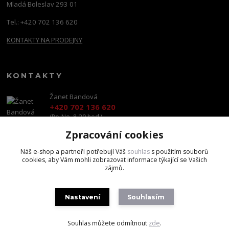
Mladá Boleslav 293 01
Tel.: +420 702 136 620
KONTAKTY NA PRODEJNY
KONTAKTY
Žanet Bandová
+420 702 136 620
(Po-Ne, 8-20 hod.)
Zpracování cookies
shop@brandscapital.cz
Náš e-shop a partneři potřebují Váš
souhlas
s použitím souborů
cookies, aby Vám mohli zobrazovat informace týkající se Vašich
zájmů.
Nastavení
Souhlasím
Copyright 2020 BrandsCapital s.r.o.
Souhlas můžete odmítnout
zde
.