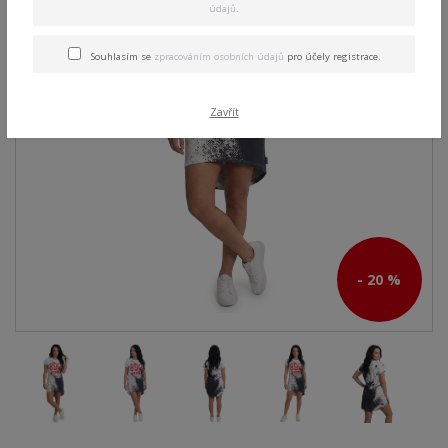
údajů
.
Souhlasím se
zpracováním osobních údajů
pro účely registrace.
Zavřít
- 20 %