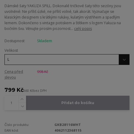
Dámské šaty YAKUZA SPILL. Dokonalé tričkové šaty této sezóny jsou
uvolněné: Ne příliš úzké, ne příliš volné, tak akorát. Vyznačuje se
klasickým designem s krátkými rukávy, kulatým výstřihem a spadlým
lemem. Dokončeno s vintage potiskem a štítkem s logem Yakuza na
bočním švu. Věnujte prosím pozornost...
celý popis
Dostupnost
Skladem
Velikost
Cena před
998 Kč
slevou
799 Kč
660 Kč
bez DPH
Přidat do košíku
Číslo produktu:
GKB28116WHT
EAN kód:
4062112368115