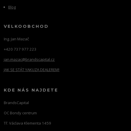
Blog
VELKOOBCHOD
Ing. Jan Mazač
+420 737 977 223
jan.mazac@brandscapital.cz
JAK SE STÁT YAKUZA DEALEREM!
KDE NÁS NAJDETE
BrandsCapital
OC Bondy centrum
Tř. Václava Klementa 1459