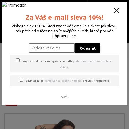
+420 702 136 620
(Po-Ne, 8-20 hod.)
CZK
0
Za Váš e-mail sleva 10%!
0 Kč
Získejte slevu 10%! Stačí zadat Váš email a ziskáte jak slevu,
tak přehled o těch nejzajímavějších akcích, které pro vás
Menu
připravujeme.
Úvod
DÁMSKÉ
ŠATY
Yakuza dámské šaty Some People Urban T-Shirt
Odeslat
Dress black M
Přeji si odebírat novinky e-mailem dle
podmínek zpracování osobních
údajů
.
Yakuza dámské šaty Some
People Urban T-Shirt Dress
Souhlasím se
zpracováním osobních údajů
pro účely registrace.
black M
Zavřít
Akce