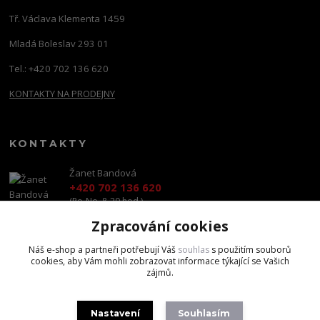
Tř. Václava Klementa 1459
Mladá Boleslav 293 01
Tel.: +420 702 136 620
KONTAKTY NA PRODEJNY
KONTAKTY
Žanet Bandová
+420 702 136 620
(Po-Ne, 8-20 hod.)
Zpracování cookies
shop@brandscapital.cz
Náš e-shop a partneři potřebují Váš
souhlas
s použitím souborů
cookies, aby Vám mohli zobrazovat informace týkající se Vašich
zájmů.
Nastavení
Souhlasím