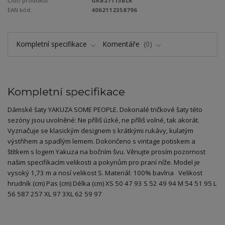
Číslo produktu:
GKB27113BLK
EAN kód:
4062112358796
Kompletní specifikace
Komentáře
0
Kompletní specifikace
Dámské šaty YAKUZA SOME PEOPLE. Dokonalé tričkové šaty této
sezóny jsou uvolněné: Ne příliš úzké, ne příliš volné, tak akorát.
Vyznačuje se klasickým designem s krátkými rukávy, kulatým
výstřihem a spadlým lemem. Dokončeno s vintage potiskem a
štítkem s logem Yakuza na bočním švu. Věnujte prosím pozornost
našim specifikacím velikosti a pokynům pro praní níže. Model je
vysoký 1,73 m a nosí velikost S. Materiál: 100% bavlna Velikost
hrudník (cm) Pas (cm) Délka (cm) XS 50 47 93 S 52 49 94 M 54 51 95 L
56 587 257 XL 97 3XL 62 59 97