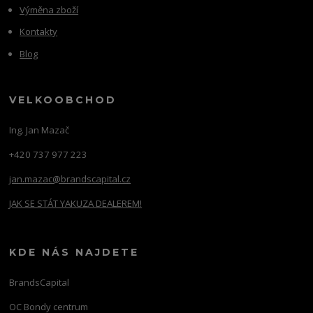
Výměna zboží
Kontakty
Blog
VELKOOBCHOD
Ing. Jan Mazač
+420 737 977 223
jan.mazac@brandscapital.cz
JAK SE STÁT YAKUZA DEALEREM!
KDE NÁS NAJDETE
BrandsCapital
OC Bondy centrum