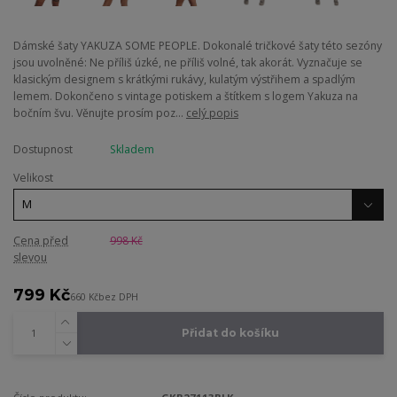
Dámské šaty YAKUZA SOME PEOPLE. Dokonalé tričkové šaty této sezóny
jsou uvolněné: Ne příliš úzké, ne příliš volné, tak akorát. Vyznačuje se
klasickým designem s krátkými rukávy, kulatým výstřihem a spadlým
lemem. Dokončeno s vintage potiskem a štítkem s logem Yakuza na
bočním švu. Věnujte prosím poz...
celý popis
Dostupnost
Skladem
Velikost
Cena před
998 Kč
slevou
799 Kč
660 Kč
bez DPH
Přidat do košíku