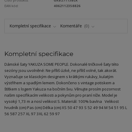
Číslo produktu:
GKB27113BLK
EAN kód:
4062112358826
Kompletní specifikace
Komentáře
0
Kompletní specifikace
Dámské šaty YAKUZA SOME PEOPLE. Dokonalé tričkové šaty této
sezóny jsou uvolněné: Ne příliš úzké, ne příliš volné, tak akorát.
Vyznačuje se klasickým designem s krátkými rukávy, kulatým
výstřihem a spadlým lemem. Dokončeno s vintage potiskem a
štítkem s logem Yakuza na bočním švu. Věnujte prosím pozornost
našim specifikacím velikosti a pokynům pro praní níže. Model je
vysoký 1,73 m a nosí velikost S. Materiál: 100% bavlna Velikost
hrudník (cm) Pas (cm) Délka (cm) XS 50 47 93 S 52 49 94 M 54 51 95 L
56 587 257 XL 97 3XL 62 59 97