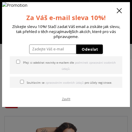
+420 702 136 620
(Po-Ne, 8-20 hod.)
CZK
0
Za Váš e-mail sleva 10%!
0 Kč
Získejte slevu 10%! Stačí zadat Váš email a ziskáte jak slevu,
tak přehled o těch nejzajímavějších akcích, které pro vás
Menu
připravujeme.
Úvod
DÁMSKÉ
ŠATY
Yakuza dámské šaty Some People Urban T-Shirt
Odeslat
Dress black 2XL
Přeji si odebírat novinky e-mailem dle
podmínek zpracování osobních
údajů
.
Yakuza dámské šaty Some
People Urban T-Shirt Dress
Souhlasím se
zpracováním osobních údajů
pro účely registrace.
black 2XL
Zavřít
Akce