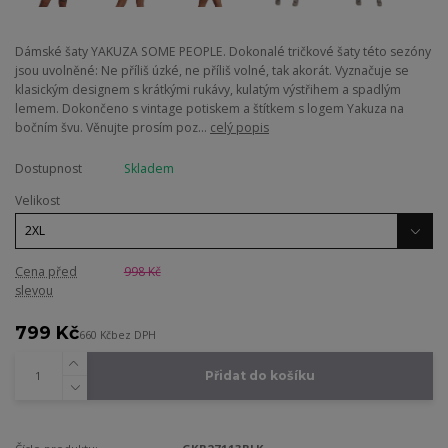
Dámské šaty YAKUZA SOME PEOPLE. Dokonalé tričkové šaty této sezóny
jsou uvolněné: Ne příliš úzké, ne příliš volné, tak akorát. Vyznačuje se
klasickým designem s krátkými rukávy, kulatým výstřihem a spadlým
lemem. Dokončeno s vintage potiskem a štítkem s logem Yakuza na
bočním švu. Věnujte prosím poz...
celý popis
Dostupnost
Skladem
Velikost
Cena před
998 Kč
slevou
799 Kč
660 Kč
bez DPH
Přidat do košíku