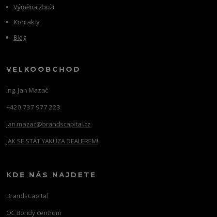
Výměna zboží
Kontakty
Blog
VELKOOBCHOD
Ing. Jan Mazač
+420 737 977 223
jan.mazac@brandscapital.cz
JAK SE STÁT YAKUZA DEALEREM!
KDE NÁS NAJDETE
BrandsCapital
OC Bondy centrum