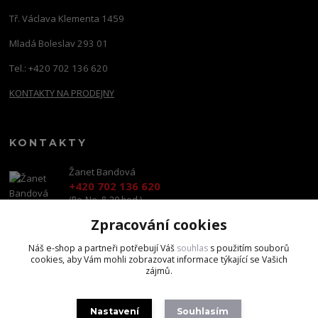
Tř. Václava Klementa 1459
Mladá Boleslav 293 01
Tel.: +420 702 136 620
KONTAKTY NA PRODEJNY
KONTAKTY
Žanet Bandová
+420 702 136 620
(Po-Ne, 8-20 hod.)
Zpracování cookies
shop@brandscapital.cz
Náš e-shop a partneři potřebují Váš
souhlas
s použitím souborů
cookies, aby Vám mohli zobrazovat informace týkající se Vašich
zájmů.
Nastavení
Souhlasím