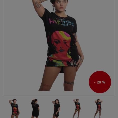
- 20 %