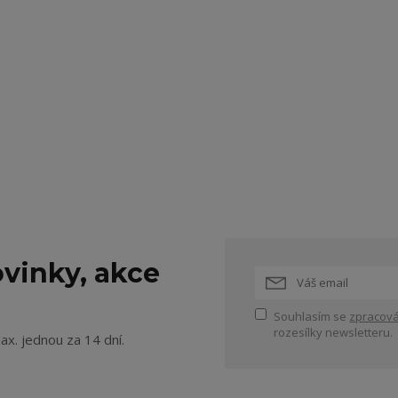
vinky, akce
Souhlasím se
zpracová
rozesílky newsletteru.
ax. jednou za 14 dní.