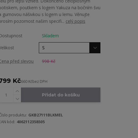
tělu pro lepší vzhled. Dokončeno celoplošným
potiskem, poutkem s logem Yakuza na bočním švu
a gumovou nášivkou s logem u lemu. Věnujte
prosím pozornost našim specifi...
celý popis
Dostupnost
Skladem
Velikost
Cena před slevou
998 Kč
799 Kč
660 Kč
bez DPH
Přidat do košíku
Číslo produktu:
GKB27111BLKMEL
EAN kód:
4062112358505