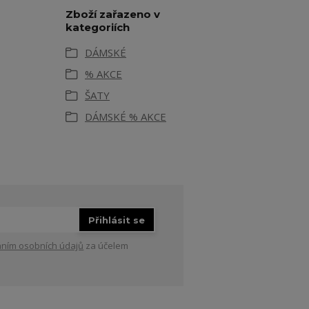
Zboží zařazeno v
kategoriích
DÁMSKÉ
% AKCE
ŠATY
DÁMSKÉ % AKCE
Přihlásit se
ním osobních údajů
za účelem