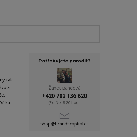
Potřebujete poradit?
ny tak,
švu a
Žanet Bandová
že.
+420 702 136 620
Délka
(Po-Ne, 8-20 hod.)
shop@brandscapital.cz