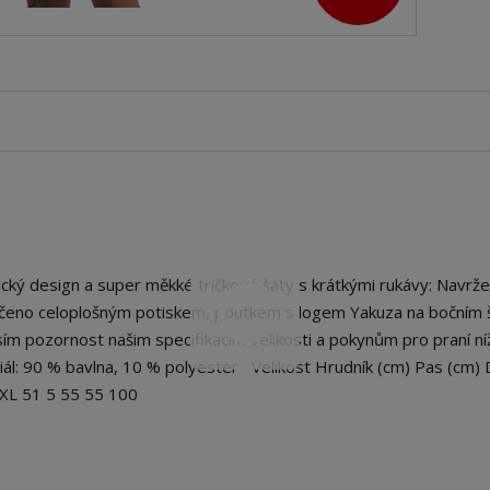
 design a super měkké tričkové šaty s krátkými rukávy: Navrže
okončeno celoplošným potiskem, poutkem s logem Yakuza na bočním 
m pozornost našim specifikacím velikosti a pokynům pro praní ní
riál: 90 % bavlna, 10 % polyester Velikost Hrudník (cm) Pas (cm) 
5 XL 51 5 55 55 100