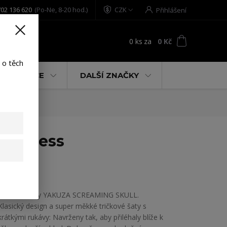
02 136 620
(Po-Ne, 8-20 hod.)
CZK
Přihlášení
0
ks
za
0 Kč
t
 o těch
% AKCE
DALŠÍ ZNAČKY
rt Dress
Dámské šaty YAKUZA SCREAMING SKULL.
Klasický design a super měkké tričkové šaty s
krátkými rukávy: Navrženy tak, aby přiléhaly blíže k