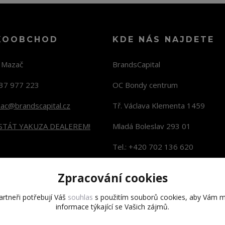
KOOBCHOD
KDE NÁS NAJDETE
n Mazač
BrandsCapital
37 977 223
OC Bondy centrum
zac@brandscapital.cz
Tř. Václava Klementa 1459
 STÁT YAKUZA DEALEREM!
Mladá Boleslav 293 01
Tel.: +420 702 136 620
KONTAKTY NA PRODEJNY
Zpracování cookies
rtneři potřebují Váš
souhlas
s použitím souborů cookies, aby Vám m
informace týkající se Vašich zájmů.