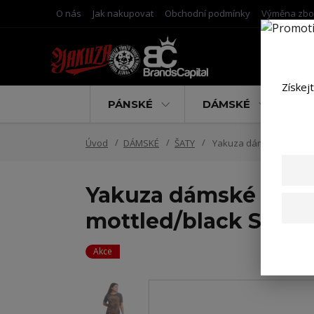
O nás
Jak nakupovat
Obchodní podmínky
Výměna zbo
Získej
PÁNSKÉ
DÁMSKÉ
D
Úvod
DÁMSKÉ
ŠATY
Yakuza dámské šaty Scre
Yakuza dámské šaty 
mottled/black S
Akce