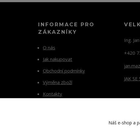
INFORMACE PRO
VEL
ZÁKAZNÍKY
Ing. Ja
O nás
+420 7
Jak nakupovat
jan.ma
Obchodní podmínky
JAK SE
Výměna zboží
Kontakty
Blog
Náš e-shop a pa