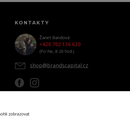
KONTAKTY
Žanet Bandová
+420 702 136 620
(Po-Ne, 8-20 hod.)
shop@brandscapital.cz
ohli zobrazovat