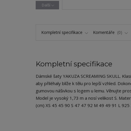
Další
Kompletní specifikace
Komentáře
0
Kompletní specifikace
Dámské šaty YAKUZA SCREAMING SKULL. Klasický
aby přiléhaly blíže k tělu pro lepší vzhled. D
gumovou nášivkou s logem u lemu. Věnujte prosí
Model je vysoký 1,73 m a nosí velikost S. Mate
(cm) XS 45 45 90 S 47 47 92 M 49 49 91 L 92