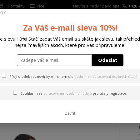
ží
Kontakty
Více
Nevíte si rady? Zavolejte.
+420 7
Za Váš e-mail sleva 10%!
Hleda
te slevu 10%! Stačí zadat Váš email a ziskáte jak slevu, tak přehled
nejzajímavějších akcích, které pro vás připravujeme.
ĚTSKÉ
DOPLŇKY
DÁRKOVÉ POUKAZY
Odeslat
aming Skull Casual T-Shirt Dress mottled/black S
Přeji si odebírat novinky e-mailem dle
podmínek zpracování osobních údajů
.
Screaming Skull Casual T-Shi
Souhlasím se
zpracováním osobních údajů
pro účely registrace.
Zavřít