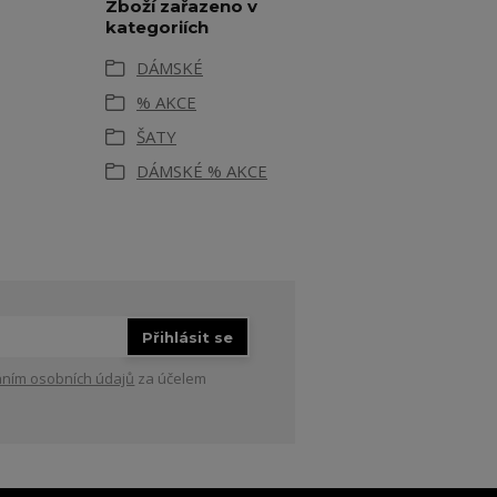
Zboží zařazeno v
kategoriích
DÁMSKÉ
% AKCE
ŠATY
DÁMSKÉ % AKCE
Přihlásit se
ním osobních údajů
za účelem