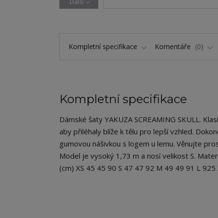
Další
Kompletní specifikace
Komentáře
0
Kompletní specifikace
Dámské šaty YAKUZA SCREAMING SKULL. Klasický
aby přiléhaly blíže k tělu pro lepší vzhled. D
gumovou nášivkou s logem u lemu. Věnujte prosí
Model je vysoký 1,73 m a nosí velikost S. Mate
(cm) XS 45 45 90 S 47 47 92 M 49 49 91 L 92