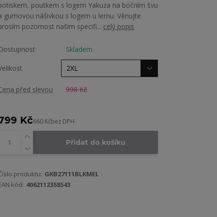
potiskem, poutkem s logem Yakuza na bočním švu
a gumovou nášivkou s logem u lemu. Věnujte
prosím pozornost našim specifi...
celý popis
Dostupnost
Skladem
Velikost
Cena před slevou
998 Kč
799 Kč
660 Kč
bez DPH
Přidat do košíku
Číslo produktu:
GKB27111BLKMEL
EAN kód:
4062112358543