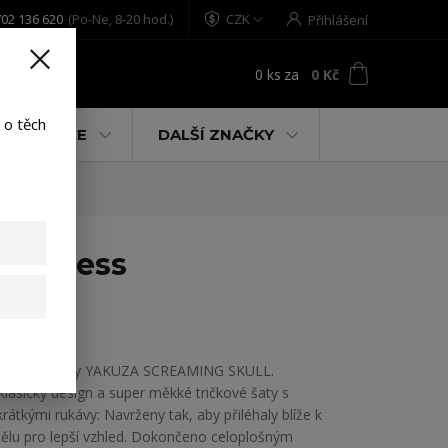
02 136 620
(Po-Ne, 8-20 hod.)
CZK
Přihlášení
0
ks
za
0 Kč
t
 o těch
% AKCE
DALŠÍ ZNAČKY
rt Dress
Dámské šaty YAKUZA SCREAMING SKULL.
Klasický design a super měkké tričkové šaty s
krátkými rukávy: Navrženy tak, aby přiléhaly blíže k
tělu pro lepší vzhled. Dokončeno celoplošným