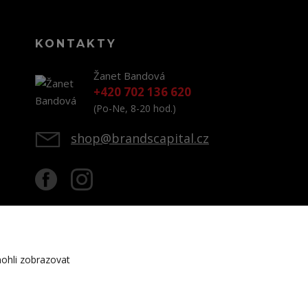
KONTAKTY
Žanet Bandová
+420 702 136 620
(Po-Ne, 8-20 hod.)
shop@brandscapital.cz
ohli zobrazovat