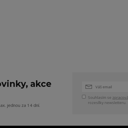
vinky, akce
Souhlasím se
zpracová
rozesílky newsletteru.
ax. jednou za 14 dní.