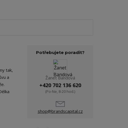
Potřebujete poradit?
ny tak,
švu a
Žanet Bandová
že.
+420 702 136 620
Délka
(Po-Ne, 8-20 hod.)
shop@brandscapital.cz