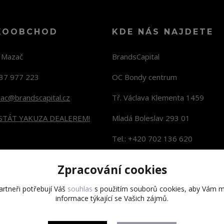
KOOBCHOD
KDE NÁS NAJDETE
n Mazač
BrandsCapital
37 977 223
OC Bondy centrum
zac@brandscapital.cz
Tř. Václava Klementa 1459
 STÁT YAKUZA DEALEREM!
Mladá Boleslav 293 01
Tel.: +420 702 136 620
KONTAKTY NA PRODEJNY
Zpracování cookies
rtneři potřebují Váš
souhlas
s použitím souborů cookies, aby Vám m
informace týkající se Vašich zájmů.