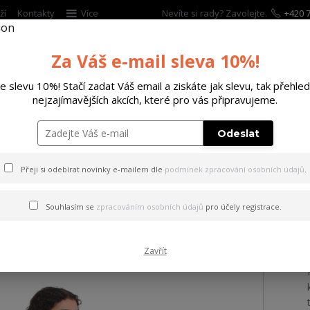
ží
Kontakty
Více
Nevíte si rady? Zavolejte.
+420 7
Hleda
Za Váš e-mail sleva 10%!
te slevu 10%! Stačí zadat Váš email a ziskáte jak slevu, tak přehled
ĚTSKÉ
DOPLŇKY
DÁRKOVÉ POUKAZY
nejzajímavějších akcích, které pro vás připravujeme.
aming Skull Casual T-Shirt Dress mottled/black 2XL
Odeslat
Přeji si odebírat novinky e-mailem dle
podmínek zpracování osobních údajů
.
Screaming Skull Casual T-Shi
Souhlasím se
zpracováním osobních údajů
pro účely registrace.
Zavřít