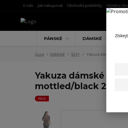
O nás
Jak nakupovat
Obchodní podmínky
Výměna zbo
Získej
PÁNSKÉ
DÁMSKÉ
D
Úvod
DÁMSKÉ
ŠATY
Yakuza dámské šaty Scre
Yakuza dámské šaty 
mottled/black 2XL
Akce