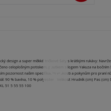
 design a super měkké tričkové šaty s krátkými rukávy: Navrže
okončeno celoplošným potiskem, poutkem s logem Yakuza na bočním 
m pozornost našim specifikacím velikosti a pokynům pro praní ní
riál: 90 % bavlna, 10 % polyester Velikost Hrudník (cm) Pas (cm) 
5 XL 51 5 55 55 100