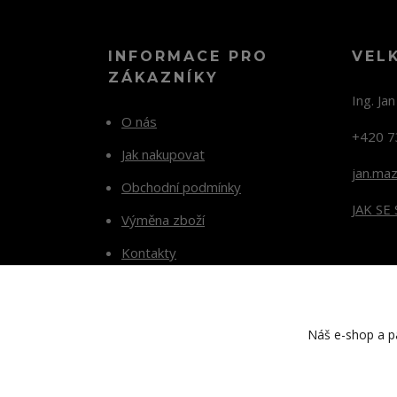
INFORMACE PRO
VEL
ZÁKAZNÍKY
Ing. Ja
O nás
+420 7
Jak nakupovat
jan.ma
Obchodní podmínky
JAK SE
Výměna zboží
Kontakty
Blog
Náš e-shop a pa