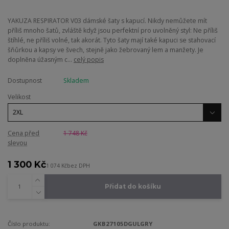
YAKUZA RESPIRATOR V03 dámské šaty s kapucí. Nikdy nemůžete mít
příliš mnoho šatů, zvláště když jsou perfektní pro uvolněný styl: Ne příliš
štíhlé, ne příliš volné, tak akorát. Tyto šaty mají také kapuci se stahovací
šňůrkou a kapsy ve švech, stejně jako žebrovaný lem a manžety. Je
doplněna úžasným c...
celý popis
Dostupnost
Skladem
Velikost
Cena před
1 748 Kč
slevou
1 300 Kč
1 074 Kč
bez DPH
Přidat do košíku
Číslo produktu:
GKB27105DGULGRY