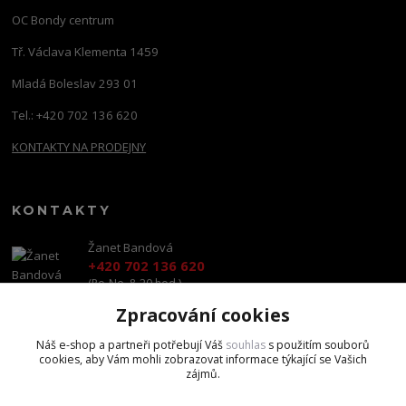
OC Bondy centrum
Tř. Václava Klementa 1459
Mladá Boleslav 293 01
Tel.: +420 702 136 620
KONTAKTY NA PRODEJNY
KONTAKTY
Žanet Bandová
+420 702 136 620
(Po-Ne, 8-20 hod.)
Zpracování cookies
shop@brandscapital.cz
Náš e-shop a partneři potřebují Váš
souhlas
s použitím souborů
cookies, aby Vám mohli zobrazovat informace týkající se Vašich
zájmů.