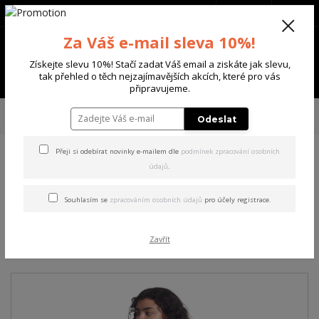
+420 702 136 620
(Po-Ne, 8-20 hod.)
CZK
0
Za Váš e-mail sleva 10%!
0 Kč
Získejte slevu 10%! Stačí zadat Váš email a ziskáte jak slevu,
Menu
tak přehled o těch nejzajímavějších akcích, které pro vás
připravujeme.
Úvod
DÁMSKÉ
ŠATY
Yakuza dámské šaty Respirator V03 Sweat Dress
Odeslat
dark/gull/gray 2XL
Přeji si odebírat novinky e-mailem dle
podmínek zpracování osobních
údajů
.
Yakuza dámské šaty
Respirator V03 Sweat Dress
Souhlasím se
zpracováním osobních údajů
pro účely registrace.
dark/gull/gray 2XL
Zavřít
Akce