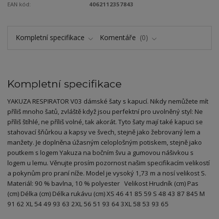
EAN kód:
4062112357843
Kompletní specifikace
Komentáře
0
Kompletní specifikace
YAKUZA RESPIRATOR V03 dámské šaty s kapucí. Nikdy nemůžete mít
příliš mnoho šatů, zvláště když jsou perfektní pro uvolněný styl: Ne
příliš štíhlé, ne příliš volné, tak akorát. Tyto šaty mají také kapuci se
stahovací šňůrkou a kapsy ve švech, stejně jako žebrovaný lem a
manžety. Je doplněna úžasným celoplošným potiskem, stejně jako
poutkem s logem Yakuza na bočním švu a gumovou nášivkou s
logem u lemu. Věnujte prosím pozornost našim specifikacím velikostí
a pokynům pro praní níže. Model je vysoký 1,73 m a nosí velikost S.
Materiál: 90 % bavlna, 10 % polyester Velikost Hrudník (cm) Pas
(cm) Délka (cm) Délka rukávu (cm) XS 46 41 85 59 S 48 43 87 845 M
91 62 XL 54 49 93 63 2XL 56 51 93 64 3XL 58 53 93 65