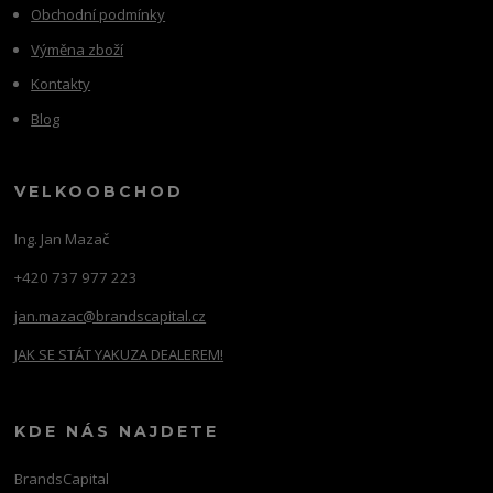
Obchodní podmínky
Výměna zboží
Kontakty
Blog
VELKOOBCHOD
Ing. Jan Mazač
+420 737 977 223
jan.mazac@brandscapital.cz
JAK SE STÁT YAKUZA DEALEREM!
KDE NÁS NAJDETE
BrandsCapital