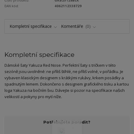
Číslo produktu:
GKB25128BLK
EAN kód:
4062112338729
Kompletní specifikace
Komentáře
0
Kompletní specifikace
Dámské šaty Yakuza Red Nose. Perfektní šaty s tričkem v této
sezóně jsou uvolněné: ne příliš štíhlé, ne příliš volné, v pořádku. Je
vybaven klasickým designem s krátkými rukávy, krkem posádky a
spadnutým lemem. Dokončeno s designem grafického tisku a kartou
loga Yakuza na bočním švu. Dávejte si pozor na specifikace našich
velikostí a pokyny pro mytí níže.
Potřebujete poradit?