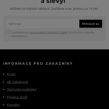
a slevy!
Můžete se kdykoli odhlásit. Zasíláme max. jednou za 14 dní.
Přihlásit se
Souhlasím se
zpracováním osobních údajů
za účelem rozesílky
newsletteru.
INFORMACE PRO ZÁKAZNÍKY
O nás
Jak nakupovat
Obchodní podmínky
Výměna zboží
Kontakty