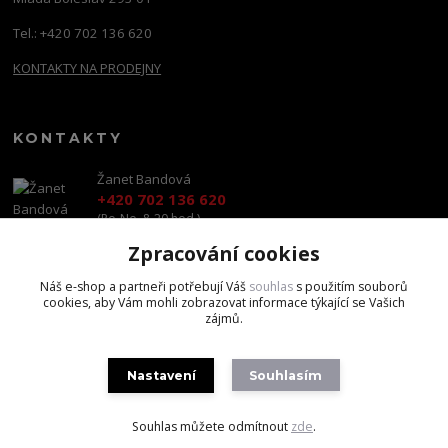
Tel.: +420 702 136 620
KONTAKTY NA PRODEJNY
KONTAKTY
Žanet Bandová
+420 702 136 620
(Po-Ne, 8-20 hod.)
Zpracování cookies
shop@brandscapital.cz
Náš e-shop a partneři potřebují Váš
souhlas
s použitím souborů
cookies, aby Vám mohli zobrazovat informace týkající se Vašich
zájmů.
Nastavení
Souhlasím
Copyright 2020 BrandsCapital s.r.o.
Souhlas můžete odmítnout
zde
.