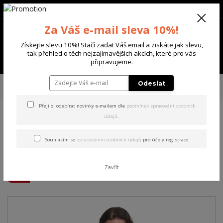
+420 702 136 620
(Po-Ne, 8-20 hod.)
CZK
0
Za Váš e-mail sleva 10%!
0 Kč
Získejte slevu 10%! Stačí zadat Váš email a ziskáte jak slevu,
tak přehled o těch nejzajímavějších akcích, které pro vás
Menu
připravujeme.
Úvod
DÁMSKÉ
ŠATY
Yakuza dámské šaty Red Nose Urban T-Shirt
Odeslat
Dress black M
Přeji si odebírat novinky e-mailem dle
podmínek zpracování osobních
údajů
.
Yakuza dámské šaty Red
Nose Urban T-Shirt Dress
Souhlasím se
zpracováním osobních údajů
pro účely registrace.
black M
Zavřít
Akce