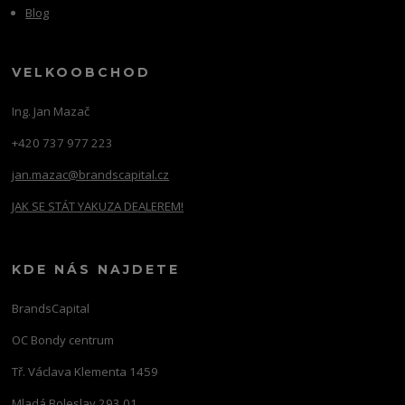
Blog
VELKOOBCHOD
Ing. Jan Mazač
+420 737 977 223
jan.mazac@brandscapital.cz
JAK SE STÁT YAKUZA DEALEREM!
KDE NÁS NAJDETE
BrandsCapital
OC Bondy centrum
Tř. Václava Klementa 1459
Mladá Boleslav 293 01