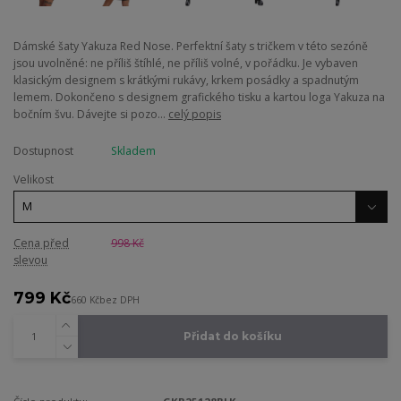
Dámské šaty Yakuza Red Nose. Perfektní šaty s tričkem v této sezóně
jsou uvolněné: ne příliš štíhlé, ne příliš volné, v pořádku. Je vybaven
klasickým designem s krátkými rukávy, krkem posádky a spadnutým
lemem. Dokončeno s designem grafického tisku a kartou loga Yakuza na
bočním švu. Dávejte si pozo...
celý popis
Dostupnost
Skladem
Velikost
Cena před
998 Kč
slevou
799 Kč
660 Kč
bez DPH
Přidat do košíku