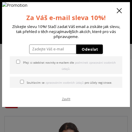
+420 702 136 620
(Po-Ne, 8-20 hod.)
CZK
0
Za Váš e-mail sleva 10%!
0 Kč
Získejte slevu 10%! Stačí zadat Váš email a ziskáte jak slevu,
tak přehled o těch nejzajímavějších akcích, které pro vás
Menu
připravujeme.
Úvod
DÁMSKÉ
ŠATY
Yakuza dámské šaty Red Nose Urban T-Shirt
Odeslat
Dress black 2XL
Přeji si odebírat novinky e-mailem dle
podmínek zpracování osobních
údajů
.
Yakuza dámské šaty Red
Nose Urban T-Shirt Dress
Souhlasím se
zpracováním osobních údajů
pro účely registrace.
black 2XL
Zavřít
Akce