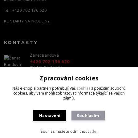
Tel.: +420 702 136 620
KONTAKTY NA PRODEJNY
KONTAKTY
Žanet Bandová
+420 702 136 620
(Po-Ne, 8-20 hod.)
Zpracování cookies
shop@brandscapital.cz
Náš e-shop a partneři potřebují Váš
souhlas
s použitím souborů
cookies, aby Vám mohli zobrazovat informace týkající se Vašich
zájmů.
Nastavení
Souhlasím
Copyright 2020 BrandsCapital s.r.o.
Souhlas můžete odmítnout
zde
.