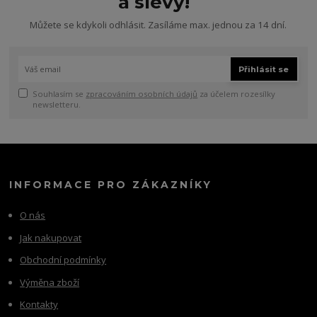
a slevy!
Můžete se kdykoli odhlásit. Zasíláme max. jednou za 14 dní.
Přihlásit se
Souhlasím se
zpracováním osobních údajů
za účelem rozesílky
newsletteru.
INFORMACE PRO ZÁKAZNÍKY
O nás
Jak nakupovat
Obchodní podmínky
Výměna zboží
Kontakty