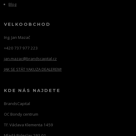
Blog
VELKOOBCHOD
Ing. Jan Mazač
+420 737 977 223
jan.mazac@brandscapital.cz
JAK SE STÁT YAKUZA DEALEREM!
KDE NÁS NAJDETE
BrandsCapital
OC Bondy centrum
Tř. Václava Klementa 1459
Mladá Boleslav 293 01