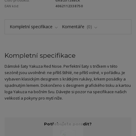
Číslo produktu:
GKB25128BLK
EAN kód:
4062112338750
Kompletní specifikace
Komentáře
0
Kompletní specifikace
Dámské šaty Yakuza Red Nose. Perfektní šaty s tričkem v této
sezóně jsou uvolněné: ne příliš štíhlé, ne příliš volné, v pořádku. Je
vybaven klasickým designem s krátkými rukávy, krkem posádky a
spadnutým lemem. Dokončeno s designem grafického tisku a kartou
loga Yakuza na bočním švu. Dávejte si pozor na specifikace našich
velikostí a pokyny pro mytí níže.
Potřebujete poradit?