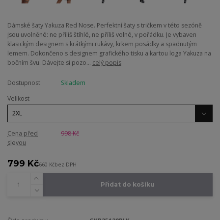
Dámské šaty Yakuza Red Nose. Perfektní šaty s tričkem v této sezóně
jsou uvolněné: ne příliš štíhlé, ne příliš volné, v pořádku. Je vybaven
klasickým designem s krátkými rukávy, krkem posádky a spadnutým
lemem. Dokončeno s designem grafického tisku a kartou loga Yakuza na
bočním švu. Dávejte si pozo...
celý popis
Dostupnost
Skladem
Velikost
Cena před
998 Kč
slevou
799 Kč
660 Kč
bez DPH
Přidat do košíku