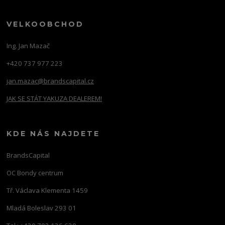
VELKOOBCHOD
Ing. Jan Mazač
+420 737 977 223
jan.mazac@brandscapital.cz
JAK SE STÁT YAKUZA DEALEREM!
KDE NÁS NAJDETE
BrandsCapital
OC Bondy centrum
Tř. Václava Klementa 1459
Mladá Boleslav 293 01