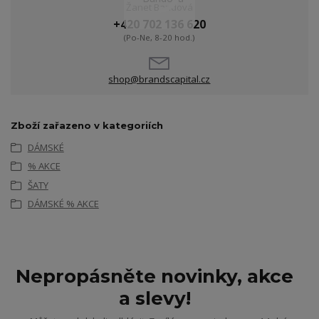
Žanet Bandová
+420 702 136 620
(Po-Ne, 8-20 hod.)
shop@brandscapital.cz
Zboží zařazeno v kategoriích
DÁMSKÉ
% AKCE
ŠATY
DÁMSKÉ % AKCE
Nepropásněte novinky, akce
a slevy!