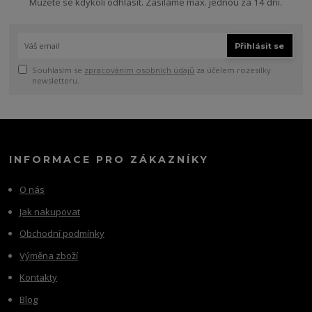
Můžete se kdykoli odhlásit. Zasíláme max. jednou za 14 dní.
Přihlásit se
Souhlasím se
zpracováním osobních údajů
za účelem rozesílky
newsletteru.
INFORMACE PRO ZÁKAZNÍKY
O nás
Jak nakupovat
Obchodní podmínky
Výměna zboží
Kontakty
Blog