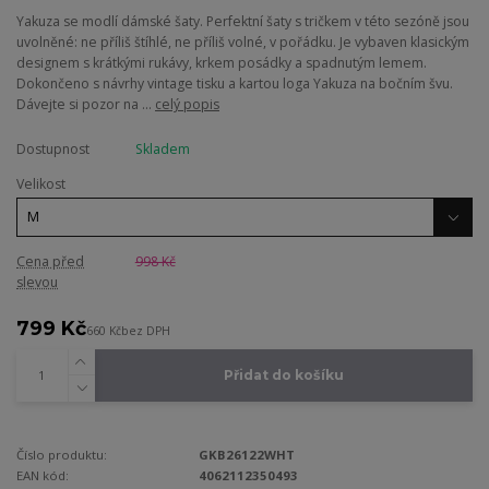
Yakuza se modlí dámské šaty. Perfektní šaty s tričkem v této sezóně jsou
uvolněné: ne příliš štíhlé, ne příliš volné, v pořádku. Je vybaven klasickým
designem s krátkými rukávy, krkem posádky a spadnutým lemem.
Dokončeno s návrhy vintage tisku a kartou loga Yakuza na bočním švu.
Dávejte si pozor na ...
celý popis
Dostupnost
Skladem
Velikost
Cena před
998 Kč
slevou
799 Kč
660 Kč
bez DPH
Přidat do košíku
Číslo produktu:
GKB26122WHT
EAN kód:
4062112350493