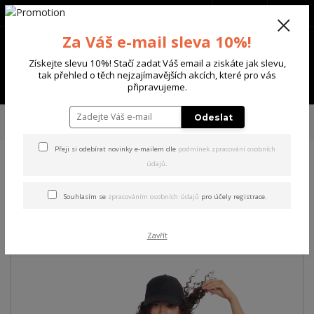
+420 702 136 620
(Po-Ne, 8-20 hod.)
CZK
0
Za Váš e-mail sleva 10%!
0 Kč
Získejte slevu 10%! Stačí zadat Váš email a ziskáte jak slevu,
tak přehled o těch nejzajímavějších akcích, které pro vás
Menu
připravujeme.
Úvod
DÁMSKÉ
ŠATY
Yakuza dámské šaty Pray Urban T-Shirt Dress
Odeslat
white M
Přeji si odebírat novinky e-mailem dle
podmínek zpracování osobních
údajů
.
Yakuza dámské šaty Pray
Urban T-Shirt Dress white M
Souhlasím se
zpracováním osobních údajů
pro účely registrace.
Akce
Zavřít