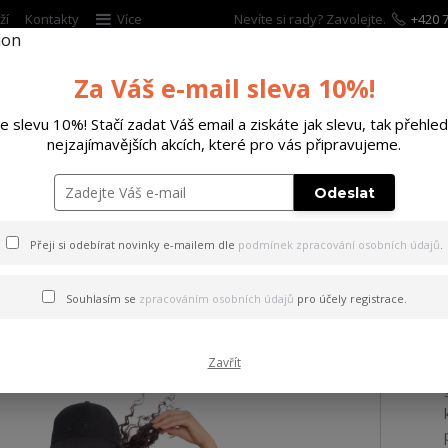
ží
Kontakty
Více
Nevíte si rady? Zavolejte.
+420 7
Za Váš e-mail sleva 10%!
Hleda
te slevu 10%! Stačí zadat Váš email a ziskáte jak slevu, tak přehled
nejzajímavějších akcích, které pro vás připravujeme.
ĚTSKÉ
DOPLŇKY
DÁRKOVÉ POUKAZY
Odeslat
 Urban T-Shirt Dress white L
Přeji si odebírat novinky e-mailem dle
podmínek zpracování osobních údajů
.
ray Urban T-Shirt Dress whi
Souhlasím se
zpracováním osobních údajů
pro účely registrace.
Zavřít