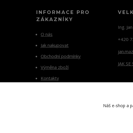
INFORMACE PRO
VEL
ZÁKAZNÍKY
Ing. Ja
O nás
+420 7
Jak nakupovat
jan.ma
Obchodní podmínky
JAK SE
Výměna zboží
Kontakty
Blog
Náš e-shop a pa