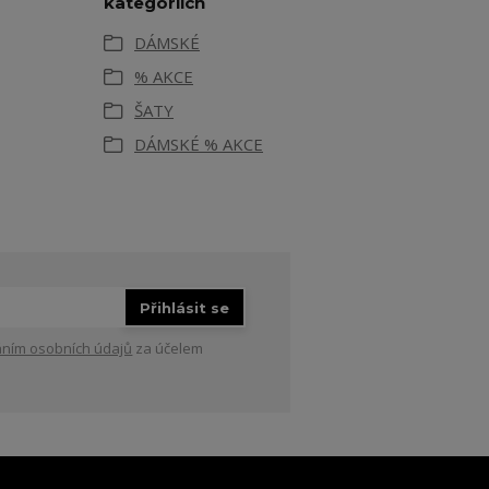
kategoriích
DÁMSKÉ
% AKCE
ŠATY
DÁMSKÉ % AKCE
Přihlásit se
ním osobních údajů
za účelem