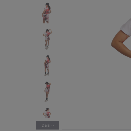
Další