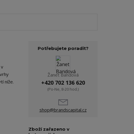
Potřebujete poradit?
 v
vrhy
Žanet Bandová
tí níže.
+420 702 136 620
(Po-Ne, 8-20 hod.)
shop@brandscapital.cz
Zboží zařazeno v