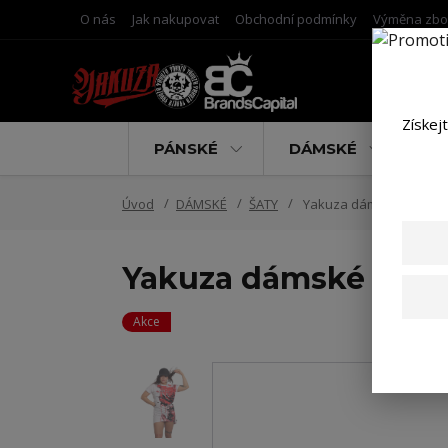
O nás
Jak nakupovat
Obchodní podmínky
Výměna zbo
Získej
PÁNSKÉ
DÁMSKÉ
D
Úvod
DÁMSKÉ
ŠATY
Yakuza dámské šaty Pray
Yakuza dámské šaty P
Akce