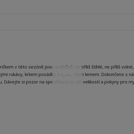
čkem v této sezóně jsou uvolněné: ne příliš štíhlé, ne příliš volné,
tkými rukávy, krkem posádky a spadnutým lemem. Dokončeno s ná
. Dávejte si pozor na specifikace našich velikostí a pokyny pro my