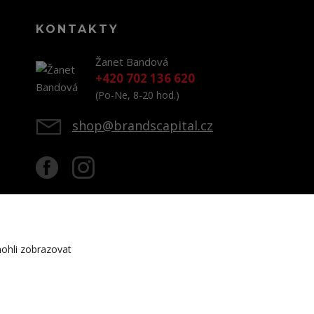
KONTAKTY
Žanet Bandová
+420 702 136 620
(Po-Ne, 8-20 hod.)
shop@brandscapital.cz
ohli zobrazovat