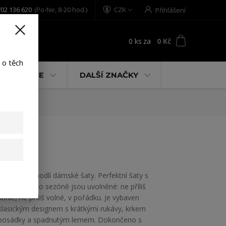
02 136 620
(Po-Ne, 8-20 hod.)
CZK
Přihlášení
0
ks
za
0 Kč
t
 o těch
% AKCE
DALŠÍ ZNAČKY
te L
Yakuza se modlí dámské šaty. Perfektní šaty s
tričkem v této sezóně jsou uvolněné: ne příliš
štíhlé, ne příliš volné, v pořádku. Je vybaven
klasickým designem s krátkými rukávy, krkem
posádky a spadnutým lemem. Dokončeno s