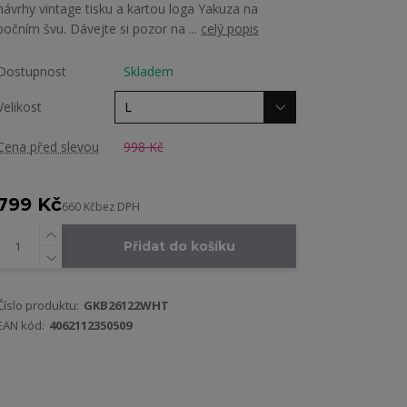
návrhy vintage tisku a kartou loga Yakuza na
bočním švu. Dávejte si pozor na ...
celý popis
Dostupnost
Skladem
Velikost
Cena před slevou
998 Kč
799 Kč
660 Kč
bez DPH
Přidat do košíku
Číslo produktu:
GKB26122WHT
EAN kód:
4062112350509