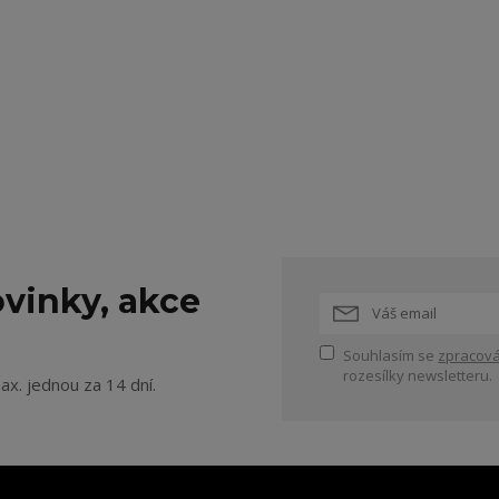
vinky, akce
Souhlasím se
zpracová
rozesílky newsletteru.
ax. jednou za 14 dní.