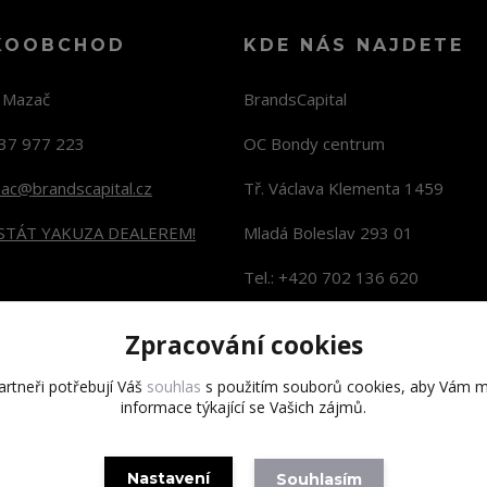
KOOBCHOD
KDE NÁS NAJDETE
n Mazač
BrandsCapital
37 977 223
OC Bondy centrum
zac@brandscapital.cz
Tř. Václava Klementa 1459
 STÁT YAKUZA DEALEREM!
Mladá Boleslav 293 01
Tel.: +420 702 136 620
KONTAKTY NA PRODEJNY
Zpracování cookies
rtneři potřebují Váš
souhlas
s použitím souborů cookies, aby Vám m
informace týkající se Vašich zájmů.
Copyright 2020 BrandsCapital s.r.o.
Nastavení
Souhlasím