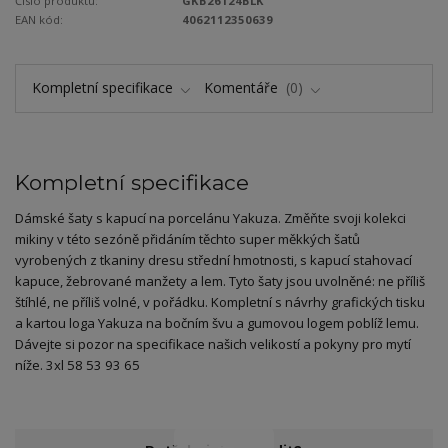
Číslo produktu:
GKB26124BLK
EAN kód:
4062112350639
Kompletní specifikace
Komentáře
0
Kompletní specifikace
Dámské šaty s kapucí na porcelánu Yakuza. Změňte svoji kolekci
mikiny v této sezóně přidáním těchto super měkkých šatů
vyrobených z tkaniny dresu střední hmotnosti, s kapucí stahovací
kapuce, žebrované manžety a lem. Tyto šaty jsou uvolněné: ne příliš
štíhlé, ne příliš volné, v pořádku. Kompletní s návrhy grafických tisku
a kartou loga Yakuza na bočním švu a gumovou logem poblíž lemu.
Dávejte si pozor na specifikace našich velikostí a pokyny pro mytí
níže. 3xl 58 53 93 65