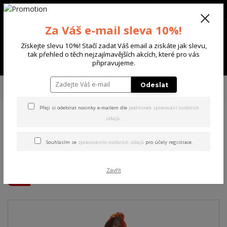
+420 702 136 620
(Po-Ne, 8-20 hod.)
CZK
0
Za Váš e-mail sleva 10%!
0 Kč
Získejte slevu 10%! Stačí zadat Váš email a ziskáte jak slevu,
tak přehled o těch nejzajímavějších akcích, které pro vás
Menu
připravujeme.
Úvod
DÁMSKÉ
ŠATY
Yakuza dámské šaty Porcelain Lite Hoodie
Odeslat
Dress black M
Přeji si odebírat novinky e-mailem dle
podmínek zpracování osobních
údajů
.
Yakuza dámské šaty
Porcelain Lite Hoodie Dress
Souhlasím se
zpracováním osobních údajů
pro účely registrace.
black M
Zavřít
Akce