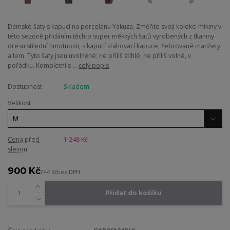
Dámské šaty s kapucí na porcelánu Yakuza. Změňte svoji kolekci mikiny v
této sezóně přidáním těchto super měkkých šatů vyrobených z tkaniny
dresu střední hmotnosti, s kapucí stahovací kapuce, žebrované manžety
a lem. Tyto šaty jsou uvolněné: ne příliš štíhlé, ne příliš volné, v
pořádku. Kompletní s ...
celý popis
Dostupnost
Skladem
Velikost
Cena před
1 248 Kč
slevou
900 Kč
744 Kč
bez DPH
Přidat do košíku