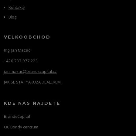
Kontakty
Blog
VELKOOBCHOD
Ing. Jan Mazač
+420 737 977 223
jan.mazac@brandscapital.cz
JAK SE STÁT YAKUZA DEALEREM!
KDE NÁS NAJDETE
BrandsCapital
OC Bondy centrum