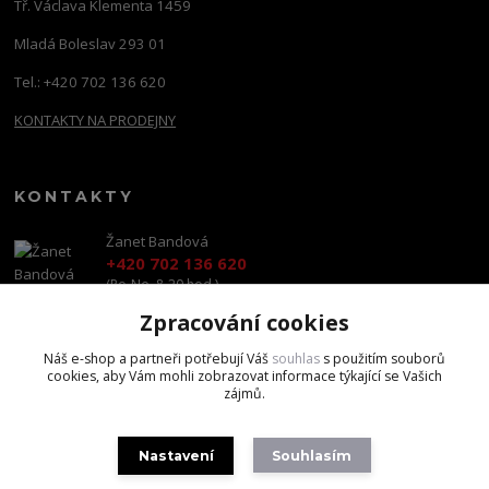
Tř. Václava Klementa 1459
Mladá Boleslav 293 01
Tel.: +420 702 136 620
KONTAKTY NA PRODEJNY
KONTAKTY
Žanet Bandová
+420 702 136 620
(Po-Ne, 8-20 hod.)
Zpracování cookies
shop@brandscapital.cz
Náš e-shop a partneři potřebují Váš
souhlas
s použitím souborů
cookies, aby Vám mohli zobrazovat informace týkající se Vašich
zájmů.
Nastavení
Souhlasím
Copyright 2020 BrandsCapital s.r.o.