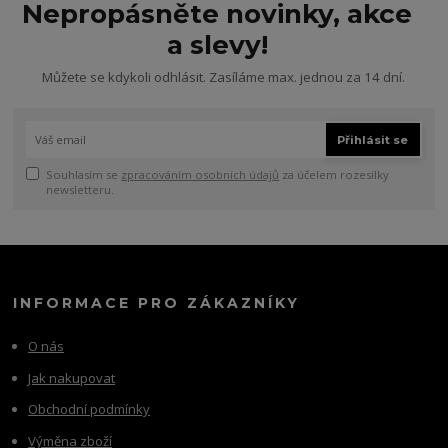
Nepropásněte novinky, akce
a slevy!
Můžete se kdykoli odhlásit. Zasíláme max. jednou za 14 dní.
Přihlásit se
Souhlasím se
zpracováním osobních údajů
za účelem rozesílky
newsletteru.
INFORMACE PRO ZÁKAZNÍKY
O nás
Jak nakupovat
Obchodní podmínky
Výměna zboží