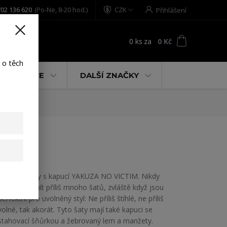
02 136 620
(Po-Ne, 8-20 hod.)
CZK
Přihlášení
0
ks
za
0 Kč
t
 o těch
% AKCE
DALŠÍ ZNAČKY
Dámské šaty s kapucí YAKUZA NO VICTIM. Nikdy
nemůžete mít příliš mnoho šatů, zvláště když jsou
perfektní pro uvolněný styl: Ne příliš štíhlé, ne příliš
volné, tak akorát. Tyto šaty mají také kapuci se
stahovací šňůrkou a žebrovaný lem a manžety.