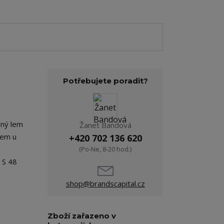
Potřebujete poradit?
vaný lem
Žanet Bandová
gem u
+420 702 136 620
(Po-Ne, 8-20 hod.)
 S 48
shop@brandscapital.cz
Zboží zařazeno v