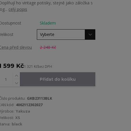
Doplňují ho vintage potisky, stejně jako záložka s
log...
celý popis
Dostupnost
Skladem
Velikost
Cena před slevou
2 248 Kč
1 599 Kč
1 321 Kč
bez DPH
Přidat do košíku
Číslo produktu:
GKB23113BLK
EAN kód:
4062112302027
Výrobce:
Yakuza
Velikost:
XS
Barva:
black