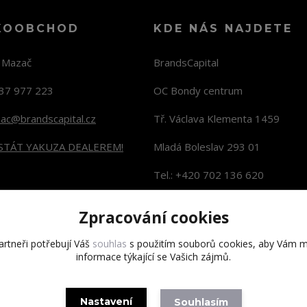
KOOBCHOD
KDE NÁS NAJDETE
n Mazač
BrandsCapital
37 977 223
OC Bondy centrum
zac@brandscapital.cz
Tř. Václava Klementa 1459
 STÁT YAKUZA DEALEREM!
Mladá Boleslav 293 01
Tel.: +420 702 136 620
KONTAKTY NA PRODEJNY
Zpracování cookies
rtneři potřebují Váš
souhlas
s použitím souborů cookies, aby Vám m
informace týkající se Vašich zájmů.
Copyright 2020 BrandsCapital s.r.o.
Nastavení
Souhlasím