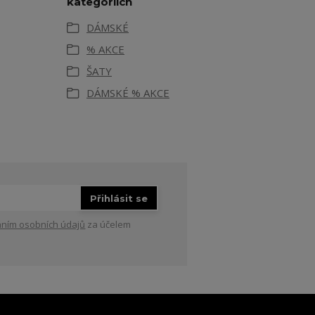
kategoriích
DÁMSKÉ
% AKCE
ŠATY
DÁMSKÉ % AKCE
Přihlásit se
ním osobních údajů
za účelem