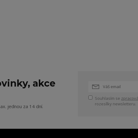
vinky, akce
Souhlasím se
zpracová
rozesílky newsletteru.
ax. jednou za 14 dní.