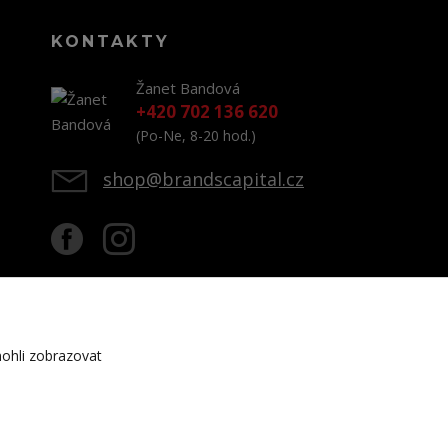
KONTAKTY
Žanet Bandová
+420 702 136 620
(Po-Ne, 8-20 hod.)
shop@brandscapital.cz
ohli zobrazovat