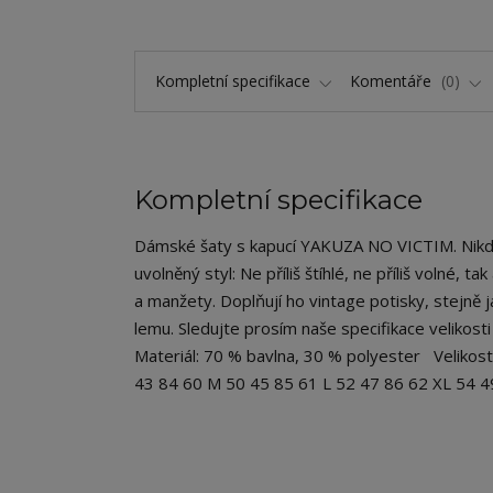
Kompletní specifikace
Komentáře
0
Kompletní specifikace
Dámské šaty s kapucí YAKUZA NO VICTIM. Nikdy 
uvolněný styl: Ne příliš štíhlé, ne příliš volné,
a manžety. Doplňují ho vintage potisky, stejně
lemu. Sledujte prosím naše specifikace velikosti
Materiál: 70 % bavlna, 30 % polyester Velikost
43 84 60 M 50 45 85 61 L 52 47 86 62 XL 54 4