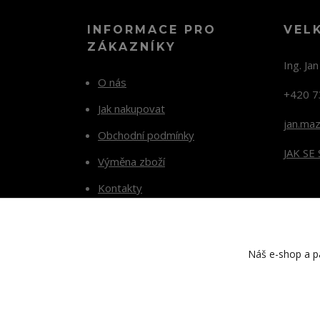
INFORMACE PRO
VEL
ZÁKAZNÍKY
Ing. Ja
O nás
+420 7
Jak nakupovat
jan.ma
Obchodní podmínky
JAK SE
Výměna zboží
Kontakty
Blog
Náš e-shop a pa