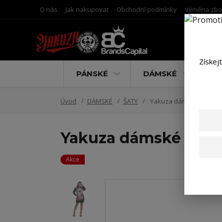
O nás
Jak nakupovat
Obchodní podmínky
Výměna zbo
Získej
PÁNSKÉ
DÁMSKÉ
D
Úvod
DÁMSKÉ
ŠATY
Yakuza dámské šaty No 
Yakuza dámské šaty 
Akce