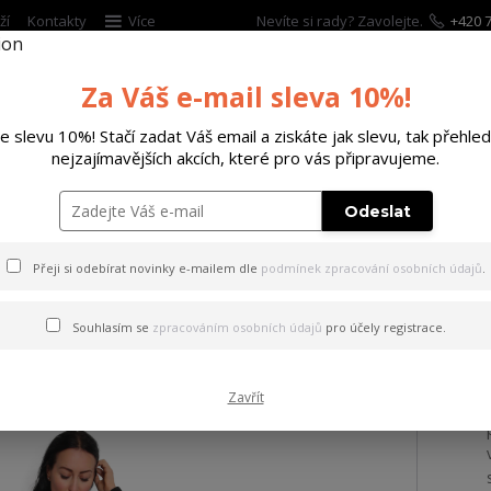
ží
Kontakty
Více
Nevíte si rady? Zavolejte.
+420 7
Za Váš e-mail sleva 10%!
Hleda
te slevu 10%! Stačí zadat Váš email a ziskáte jak slevu, tak přehled
nejzajímavějších akcích, které pro vás připravujeme.
ĚTSKÉ
DOPLŇKY
DÁRKOVÉ POUKAZY
Odeslat
Victim Sweat Dress
Přeji si odebírat novinky e-mailem dle
podmínek zpracování osobních údajů
.
No Victim Sweat Dress
Souhlasím se
zpracováním osobních údajů
pro účely registrace.
Zavřít