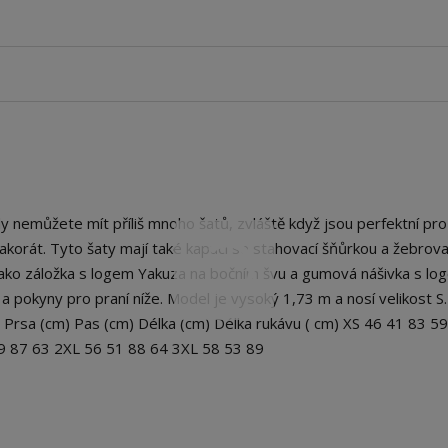
nemůžete mít příliš mnoho šatů, zvláště když jsou perfektní pro
 tak akorát. Tyto šaty mají také kapuci se stahovací šňůrkou a žebro
 jako záložka s logem Yakuza na bočním švu a gumová nášivka s lo
 a pokyny pro praní níže. Model je vysoký 1,73 m a nosí velikost S.
 Prsa (cm) Pas (cm) Délka (cm) Délka rukávu ( cm) XS 46 41 83 59
9 87 63 2XL 56 51 88 64 3XL 58 53 89