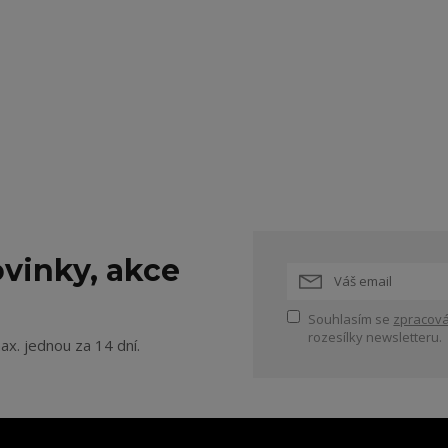
vinky, akce
Souhlasím se
zpracová
rozesílky newsletteru.
ax. jednou za 14 dní.