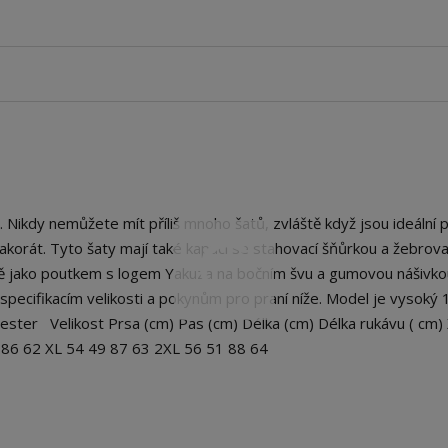
kdy nemůžete mít příliš mnoho šatů, zvláště když jsou ideální 
 tak akorát. Tyto šaty mají také kapuci se stahovací šňůrkou a žebro
ně jako poutkem s logem Yakuza na bočním švu a gumovou nášivko
pecifikacím velikosti a pokynům pro praní níže. Model je vysoký 
lyester Velikost Prsa (cm) Pas (cm) Délka (cm) Délka rukávu ( cm)
7 86 62 XL 54 49 87 63 2XL 56 51 88 64