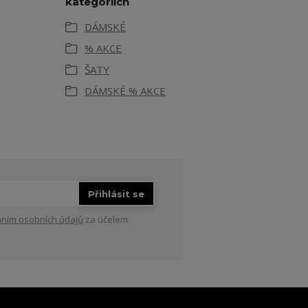
kategoriích
DÁMSKÉ
% AKCE
ŠATY
DÁMSKÉ % AKCE
Přihlásit se
ním osobních údajů
za účelem