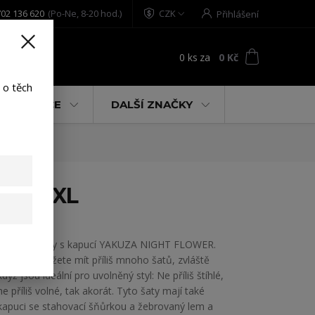
02 136 620
(Po-Ne, 8-20 hod.)
CZK
Přihlášení
0
ks
za
0 Kč
t
 o těch
% AKCE
DALŠÍ ZNAČKY
ack 2XL
Dámské šaty s kapucí YAKUZA NIGHT FLOWER.
Nikdy nemůžete mít příliš mnoho šatů, zvláště
když jsou ideální pro uvolněný styl: Ne příliš štíhlé,
ne příliš volné, tak akorát. Tyto šaty mají také
kapuci se stahovací šňůrkou a žebrovaný lem a