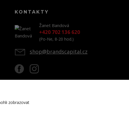
KONTAKTY
Žanet Bandová
+420 702 136 620
(Po-Ne, 8-20 hod.)
shop@brandscapital.cz
ohli zobrazovat