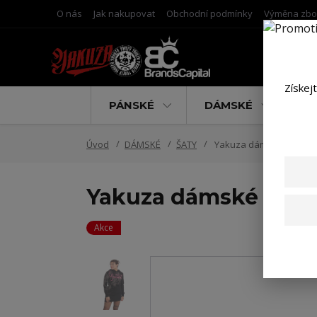
O nás
Jak nakupovat
Obchodní podmínky
Výměna zbo
Získej
PÁNSKÉ
DÁMSKÉ
D
Úvod
DÁMSKÉ
ŠATY
Yakuza dámské šaty Nig
Yakuza dámské šaty 
Akce