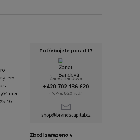
Potřebujete poradit?
pro
vaný lem
Žanet Bandová
u s
+420 702 136 620
1,64 m a
(Po-Ne, 8-20 hod.)
 XS 46
shop@brandscapital.cz
Zboží zařazeno v