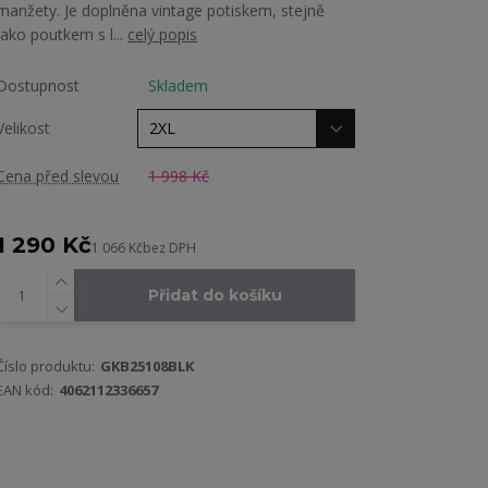
manžety. Je doplněna vintage potiskem, stejně
jako poutkem s l...
celý popis
Dostupnost
Skladem
Velikost
Cena před slevou
1 998 Kč
1 290 Kč
1 066 Kč
bez DPH
Přidat do košíku
Číslo produktu:
GKB25108BLK
EAN kód:
4062112336657