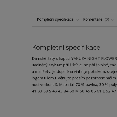
Kompletní specifikace
Komentáře
0
Kompletní specifikace
Dámské šaty s kapucí YAKUZA NIGHT FLOWER. Ni
uvolněný styl: Ne příliš štíhlé, ne příliš volné,
a manžety. Je doplněna vintage potiskem, stej
logem u lemu. Věnujte prosím pozornost našim s
nosí velikost S. Materiál: 70 % bavlna, 30 % po
41 83 59 S 48 43 84 60 M 50 45 85 61 L 52 4