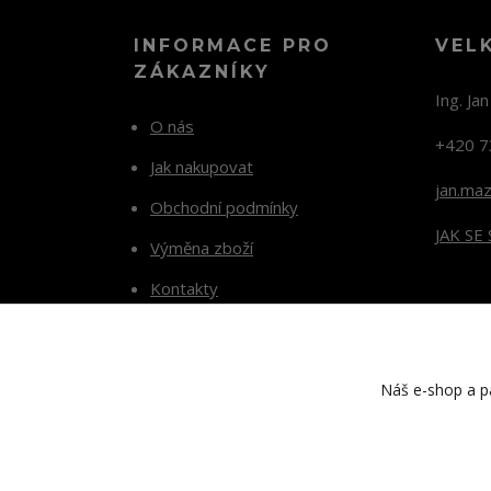
INFORMACE PRO
VEL
ZÁKAZNÍKY
Ing. Ja
O nás
+420 7
Jak nakupovat
jan.ma
Obchodní podmínky
JAK SE
Výměna zboží
Kontakty
Blog
Náš e-shop a pa