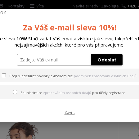
ží
Kontakty
Více
Nevíte si rady? Zavolejte.
+420 7
Za Váš e-mail sleva 10%!
Hleda
te slevu 10%! Stačí zadat Váš email a ziskáte jak slevu, tak přehled
nejzajímavějších akcích, které pro vás připravujeme.
ĚTSKÉ
DOPLŇKY
DÁRKOVÉ POUKAZY
Odeslat
ht Flower Sweat Dress black 2XL
Přeji si odebírat novinky e-mailem dle
podmínek zpracování osobních údajů
.
Night Flower Sweat Dress bl
Souhlasím se
zpracováním osobních údajů
pro účely registrace.
Zavřít