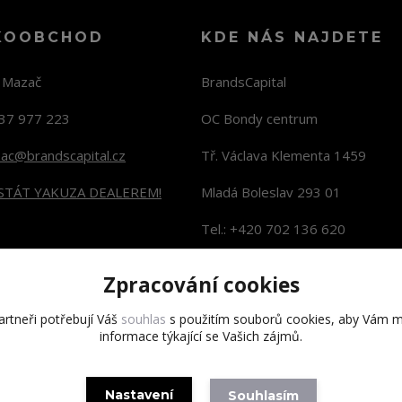
KOOBCHOD
KDE NÁS NAJDETE
n Mazač
BrandsCapital
37 977 223
OC Bondy centrum
zac@brandscapital.cz
Tř. Václava Klementa 1459
 STÁT YAKUZA DEALEREM!
Mladá Boleslav 293 01
Tel.: +420 702 136 620
KONTAKTY NA PRODEJNY
Zpracování cookies
rtneři potřebují Váš
souhlas
s použitím souborů cookies, aby Vám m
informace týkající se Vašich zájmů.
Copyright 2020 BrandsCapital s.r.o.
Nastavení
Souhlasím