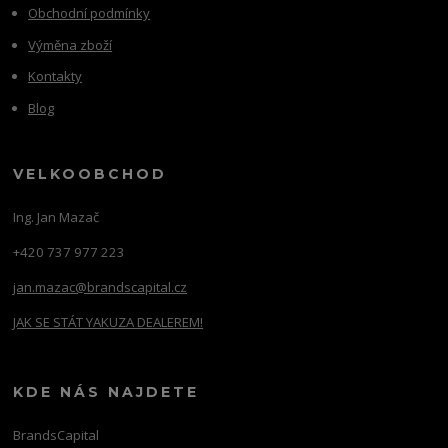
Obchodní podmínky
Výměna zboží
Kontakty
Blog
VELKOOBCHOD
Ing. Jan Mazač
+420 737 977 223
jan.mazac@brandscapital.cz
JAK SE STÁT YAKUZA DEALEREM!
KDE NÁS NAJDETE
BrandsCapital