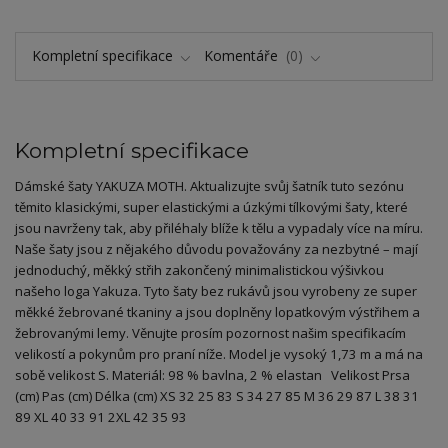
Kompletní specifikace
Komentáře
0
Kompletní specifikace
Dámské šaty YAKUZA MOTH. Aktualizujte svůj šatník tuto sezónu
těmito klasickými, super elastickými a úzkými tílkovými šaty, které
jsou navrženy tak, aby přiléhaly blíže k tělu a vypadaly více na míru.
Naše šaty jsou z nějakého důvodu považovány za nezbytné – mají
jednoduchý, měkký střih zakončený minimalistickou výšivkou
našeho loga Yakuza. Tyto šaty bez rukávů jsou vyrobeny ze super
měkké žebrované tkaniny a jsou doplněny lopatkovým výstřihem a
žebrovanými lemy. Věnujte prosím pozornost našim specifikacím
velikostí a pokynům pro praní níže. Model je vysoký 1,73 m a má na
sobě velikost S. Materiál: 98 % bavlna, 2 % elastan Velikost Prsa
(cm) Pas (cm) Délka (cm) XS 32 25 83 S 34 27 85 M 36 29 87 L 38 31
89 XL 40 33 91 2XL 42 35 93