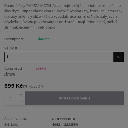
Dámské šaty YAKUZA MOTH. Aktualizujte svůj šatník tuto sezónu těmito
klasickými, super elastickými a úzkými tílkovými šaty, které jsou navrženy
tak, aby přiléhaly blíže k tělu a vypadaly více na míru. Naše šaty jsou z
nějakého důvodu považovány za nezbytné – mají jednoduchý, měkký
střih zakončený mi...
celý popis
Dostupnost
Skladem
Velikost
Cena před
998 Kč
slevou
699 Kč
578 Kč
bez DPH
Přidat do košíku
Číslo produktu:
GKB22153BLK
EAN kód:
4062112288550