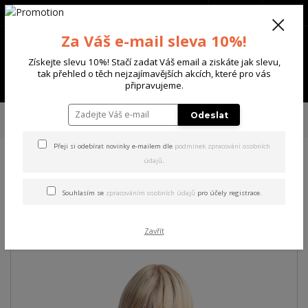
+420 702 136 620
(Po-Ne, 8-20 hod.)
CZK
0
Za Váš e-mail sleva 10%!
0 Kč
Získejte slevu 10%! Stačí zadat Váš email a ziskáte jak slevu,
tak přehled o těch nejzajímavějších akcích, které pro vás
Menu
připravujeme.
Úvod
DÁMSKÉ
ŠATY
Yakuza dámské šaty Moth Bodycon Dress black
Odeslat
L
Přeji si odebírat novinky e-mailem dle
podmínek zpracování osobních
údajů
.
Yakuza dámské šaty Moth
Bodycon Dress black L
Souhlasím se
zpracováním osobních údajů
pro účely registrace.
Akce
Zavřít