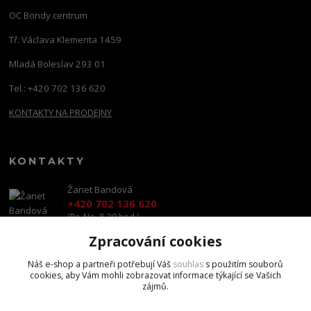
OC Bondy centrum
Tř. Václava Klementa 1459
Mladá Boleslav 293 01
Tel.: +420 702 136 620
KONTAKTY NA PRODEJNY
KONTAKTY
Žanet Bandová
+420 702 136 620
(Po-Ne, 8-20 hod.)
Zpracování cookies
shop@brandscapital.cz
Náš e-shop a partneři potřebují Váš
souhlas
s použitím souborů
cookies, aby Vám mohli zobrazovat informace týkající se Vašich
zájmů.