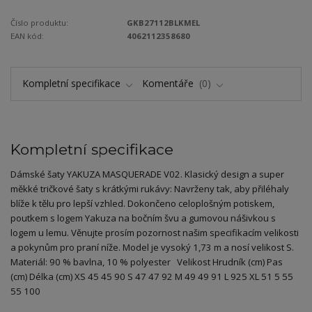
Číslo produktu:
GKB27112BLKMEL
EAN kód:
4062112358680
Kompletní specifikace
Komentáře
0
Kompletní specifikace
Dámské šaty YAKUZA MASQUERADE V02. Klasický design a super
měkké tričkové šaty s krátkými rukávy: Navrženy tak, aby přiléhaly
blíže k tělu pro lepší vzhled. Dokončeno celoplošným potiskem,
poutkem s logem Yakuza na bočním švu a gumovou nášivkou s
logem u lemu. Věnujte prosím pozornost našim specifikacím velikosti
a pokynům pro praní níže. Model je vysoký 1,73 m a nosí velikost S.
Materiál: 90 % bavlna, 10 % polyester Velikost Hrudník (cm) Pas
(cm) Délka (cm) XS 45 45 90 S 47 47 92 M 49 49 91 L 925 XL 51 5 55
55 100