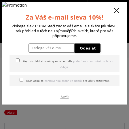
+420 702 136 620
(Po-Ne, 8-20 hod.)
CZK
0
Za Váš e-mail sleva 10%!
0 Kč
Získejte slevu 10%! Stačí zadat Váš email a ziskáte jak slevu,
tak přehled o těch nejzajímavějších akcích, které pro vás
Menu
připravujeme.
Úvod
DÁMSKÉ
ŠATY
Yakuza dámské šaty Masquerade V02 Casual T-
Odeslat
Shirt Dress mottled/black 2XL
Přeji si odebírat novinky e-mailem dle
podmínek zpracování osobních
údajů
.
Yakuza dámské šaty
Masquerade V02 Casual T-
Souhlasím se
zpracováním osobních údajů
pro účely registrace.
Shirt Dress mottled/black
Zavřít
2XL
Akce