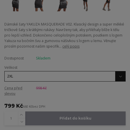
Dámské šaty YAKUZA MASQUERADE V02. Klasický design a super měkké
tričkové šaty s krátkými rukávy: Navrženy tak, aby přiléhaly blíže k tělu
pro lepší vzhled. Dokončeno celoplošným potiskem, poutkem s logem
Yakuza na bočním švu a gumovou nášivkou s logem u lemu. Věnujte
prosím pozornost našim specifik...
celý popis
Dostupnost
Skladem
Velikost
Cena před
998 Kč
slevou
799 Kč
660 Kč
bez DPH
Přidat do košíku