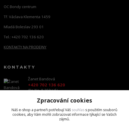
OC Bondy centrum
Tř. Václava Klementa 1459
Mladá Boleslav 293 01
Tel.: +420 702 136 620
KONTAKTY NA PRODEJNY
KONTAKTY
Žanet Bandová
+420 702 136 620
(Po-Ne, 8-20 hod.)
Zpracování cookies
shop@brandscapital.cz
Náš e-shop a partneři potřebují Váš
souhlas
s použitím souborů
cookies, aby Vám mohli zobrazovat informace týkající se Vašich
zájmů.