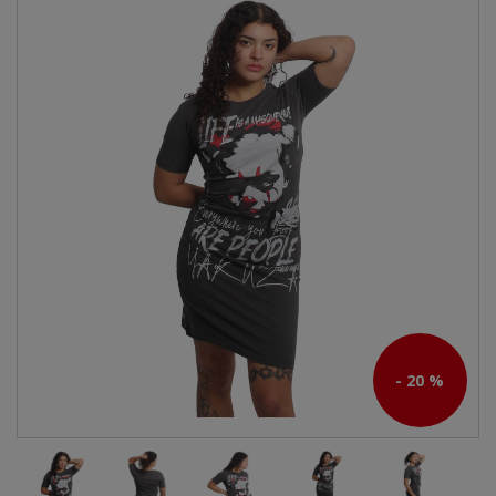
- 20 %