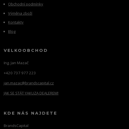
Obchodní podmínky
Výměna zboží
Kontakty
Blog
VELKOOBCHOD
Ing. Jan Mazač
+420 737 977 223
jan.mazac@brandscapital.cz
JAK SE STÁT YAKUZA DEALEREM!
KDE NÁS NAJDETE
BrandsCapital