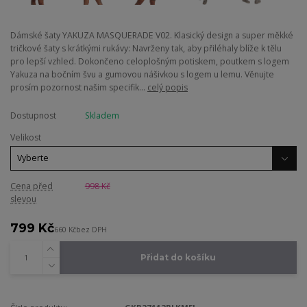
Dámské šaty YAKUZA MASQUERADE V02. Klasický design a super měkké
tričkové šaty s krátkými rukávy: Navrženy tak, aby přiléhaly blíže k tělu
pro lepší vzhled. Dokončeno celoplošným potiskem, poutkem s logem
Yakuza na bočním švu a gumovou nášivkou s logem u lemu. Věnujte
prosím pozornost našim specifik...
celý popis
Dostupnost
Skladem
Velikost
Cena před
998 Kč
slevou
799 Kč
660 Kč
bez DPH
Přidat do košíku