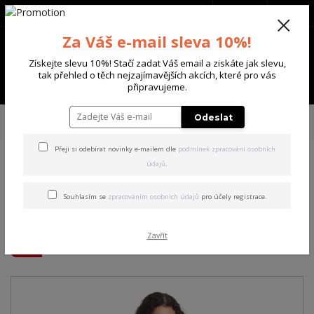
+420 702 136 620
(Po-Ne, 8-20 hod.)
CZK
0
Za Váš e-mail sleva 10%!
0 Kč
Získejte slevu 10%! Stačí zadat Váš email a ziskáte jak slevu,
tak přehled o těch nejzajímavějších akcích, které pro vás
Menu
připravujeme.
Úvod
DÁMSKÉ
ŠATY
Yakuza dámské šaty Masquerade V02 Casual T-
Odeslat
Shirt Dress
Přeji si odebírat novinky e-mailem dle
podmínek zpracování osobních
údajů
.
Yakuza dámské šaty
Masquerade V02 Casual T-
Souhlasím se
zpracováním osobních údajů
pro účely registrace.
Shirt Dress
Zavřít
Akce