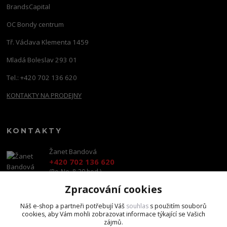
BrandsCapital
OC Bondy centrum
Tř. Václava Klementa 1459
Mladá Boleslav 293 01
Tel.: +420 702 136 620
KONTAKTY NA PRODEJNY
KONTAKTY
Žanet Bandová
+420 702 136 620
(Po-Ne, 8-20 hod.)
Zpracování cookies
shop@brandscapital.cz
Náš e-shop a partneři potřebují Váš
souhlas
s použitím souborů
cookies, aby Vám mohli zobrazovat informace týkající se Vašich
zájmů.