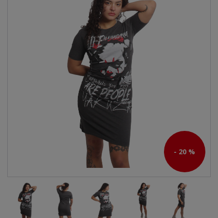
- 20 %