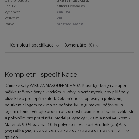
Číslo produktu:
GKB27112BLKMEL
EAN kód:
4062112358680
Výrobce:
Yakuza
Velikost:
2XL
Barva:
mottled black
Kompletní specifikace
Komentáře
0
Kompletní specifikace
Dámské šaty YAKUZA MASQUERADE V02. Klasický design a super
měkké tričkové šaty s krátkými rukávy: Navrženy tak, aby přiléhaly
blíže k tělu pro lepší vzhled. Dokončeno celoplošným potiskem,
poutkem s logem Yakuza na bočním švu a gumovou nášivkou s
logem u lemu. Věnujte prosím pozornost našim specifikacím velikosti
a pokynům pro praní níže. Model je vysoký 1,73 m a nosí velikost S.
Materiál: 90 % bavlna, 10 % polyester Velikost Hrudník (cm) Pas
(cm) Délka (cm) XS 45 45 90 S 47 47 92 M 49 49 91 L 925 XL 51 5 55
55 100