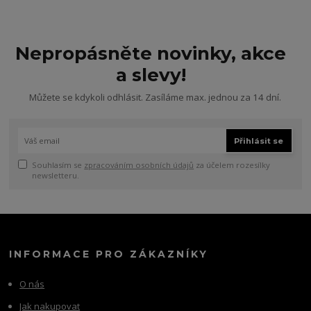
Nepropásněte novinky, akce
a slevy!
Můžete se kdykoli odhlásit. Zasíláme max. jednou za 14 dní.
Přihlásit se
Souhlasím se
zpracováním osobních údajů
za účelem rozesílky
newsletteru.
INFORMACE PRO ZÁKAZNÍKY
O nás
Jak nakupovat