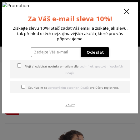
+420 702 136 620
(Po-Ne, 8-20 hod.)
CZK
0
Za Váš e-mail sleva 10%!
0 Kč
Získejte slevu 10%! Stačí zadat Váš email a ziskáte jak slevu,
tak přehled o těch nejzajímavějších akcích, které pro vás
Menu
připravujeme.
Úvod
DÁMSKÉ
ŠATY
Yakuza dámské šaty Love The End Sweat Dress
Odeslat
black XL
Přeji si odebírat novinky e-mailem dle
podmínek zpracování osobních
údajů
.
Yakuza dámské šaty Love
The End Sweat Dress black
Souhlasím se
zpracováním osobních údajů
pro účely registrace.
XL
Zavřít
Akce