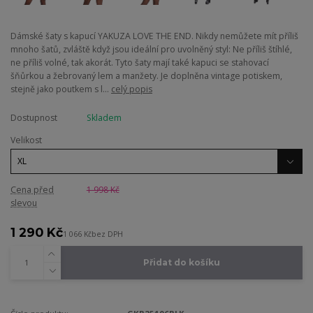
Dámské šaty s kapucí YAKUZA LOVE THE END. Nikdy nemůžete mít příliš
mnoho šatů, zvláště když jsou ideální pro uvolněný styl: Ne příliš štíhlé,
ne příliš volné, tak akorát. Tyto šaty mají také kapuci se stahovací
šňůrkou a žebrovaný lem a manžety. Je doplněna vintage potiskem,
stejně jako poutkem s l...
celý popis
Dostupnost
Skladem
Velikost
Cena před
1 998 Kč
slevou
1 290 Kč
1 066 Kč
bez DPH
Přidat do košíku