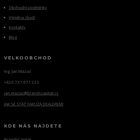
Obchodní podmínky
Výměna zboží
Kontakty
Blog
VELKOOBCHOD
Ing. Jan Mazač
+420 737 977 223
jan.mazac@brandscapital.cz
JAK SE STÁT YAKUZA DEALEREM!
KDE NÁS NAJDETE
BrandsCapital