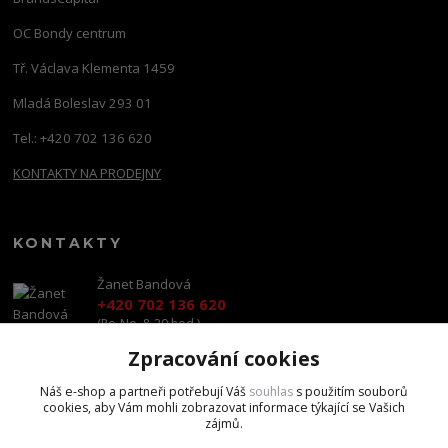
OC Bondy centrum
Tř. Václava Klementa 1459
Mladá Boleslav 293 01
Tel.: +420 702 136 620
KONTAKTY NA PRODEJNY
KONTAKTY
Žanet Bandová
+420 702 136 620
(Po-Ne, 8-20 hod.)
Zpracování cookies
shop@brandscapital.cz
Náš e-shop a partneři potřebují Váš
souhlas
s použitím souborů
cookies, aby Vám mohli zobrazovat informace týkající se Vašich
zájmů.