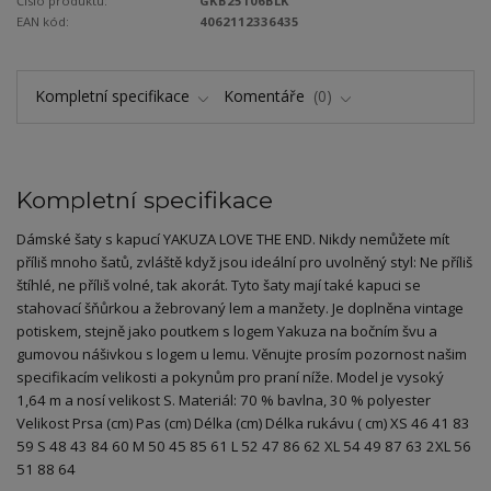
Číslo produktu:
GKB25106BLK
EAN kód:
4062112336435
Kompletní specifikace
Komentáře
0
Kompletní specifikace
Dámské šaty s kapucí YAKUZA LOVE THE END. Nikdy nemůžete mít
příliš mnoho šatů, zvláště když jsou ideální pro uvolněný styl: Ne příliš
štíhlé, ne příliš volné, tak akorát. Tyto šaty mají také kapuci se
stahovací šňůrkou a žebrovaný lem a manžety. Je doplněna vintage
potiskem, stejně jako poutkem s logem Yakuza na bočním švu a
gumovou nášivkou s logem u lemu. Věnujte prosím pozornost našim
specifikacím velikosti a pokynům pro praní níže. Model je vysoký
1,64 m a nosí velikost S. Materiál: 70 % bavlna, 30 % polyester
Velikost Prsa (cm) Pas (cm) Délka (cm) Délka rukávu ( cm) XS 46 41 83
59 S 48 43 84 60 M 50 45 85 61 L 52 47 86 62 XL 54 49 87 63 2XL 56
51 88 64