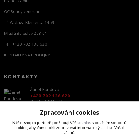
BrandsCapital
OC Bondy centrum
Tř. Václava Klementa 1459
Mladá Boleslav 293 01
Tel.: +420 702 136 620
KONTAKTY NA PRODEJNY
KONTAKTY
Žanet Bandová
+420 702 136 620
(Po-Ne, 8-20 hod.)
Zpracování cookies
shop@brandscapital.cz
Náš e-shop a partneři potřebují Váš
souhlas
s použitím souborů
cookies, aby Vám mohli zobrazovat informace týkající se Vašich
zájmů.