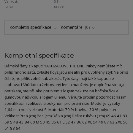
Velikost:
XS
Barva:
black
Kompletní specifikace
Komentáře
0
Kompletní specifikace
Dámské šaty s kapucí YAKUZA LOVE THE END. Nikdy nemůžete mít
příliš mnoho šatů, zvláště když jsou ideální pro uvolněný styl: Ne příliš
štíhlé, ne příliš volné, tak akorát. Tyto šaty mají také kapuci se
stahovací šňůrkou a žebrovaný lem a manžety. Je doplněna vintage
potiskem, stejně jako poutkem s logem Yakuza na bočním švu a
gumovou nášivkou s logem u lemu. Věnujte prosím pozornost našim
specifikacím velikosti a pokynům pro praní níže. Model je vysoký
1,64 m a nosí velikost S. Materiál: 70 % bavlna, 30 % polyester
Velikost Prsa (cm) Pas (cm) Délka (cm) Délka rukávu ( cm) XS 46 41 83
59 S 48 43 84 60 M 50 45 85 61 L 52 47 86 62 XL 54 49 87 63 2XL 56
51 88 64