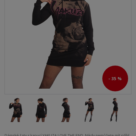
- 35 %
Dámské šaty s kapucí YAKUZA LOVE THE END. Nikdy nemůžete mít příliš