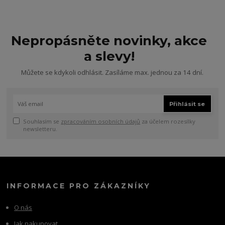
Nepropásněte novinky, akce
a slevy!
Můžete se kdykoli odhlásit. Zasíláme max. jednou za 14 dní.
Přihlásit se
Souhlasím se
zpracováním osobních údajů
za účelem rozesílky
newsletteru.
INFORMACE PRO ZÁKAZNÍKY
O nás
Jak nakupovat