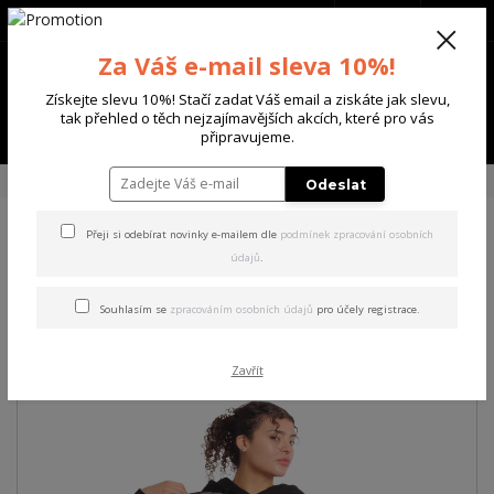
+420 702 136 620
(Po-Ne, 8-20 hod.)
CZK
0
Za Váš e-mail sleva 10%!
0 Kč
Získejte slevu 10%! Stačí zadat Váš email a ziskáte jak slevu,
tak přehled o těch nejzajímavějších akcích, které pro vás
Menu
připravujeme.
Úvod
DÁMSKÉ
ŠATY
Yakuza dámské šaty Love The End Sweat Dress
Odeslat
Přeji si odebírat novinky e-mailem dle
podmínek zpracování osobních
Yakuza dámské šaty Love
údajů
.
The End Sweat Dress
Souhlasím se
zpracováním osobních údajů
pro účely registrace.
Akce
Zavřít