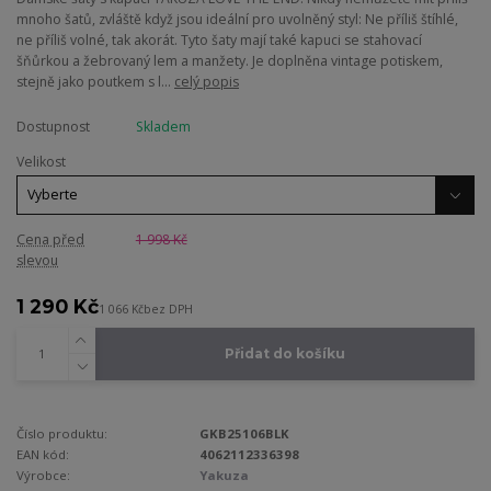
mnoho šatů, zvláště když jsou ideální pro uvolněný styl: Ne příliš štíhlé,
ne příliš volné, tak akorát. Tyto šaty mají také kapuci se stahovací
šňůrkou a žebrovaný lem a manžety. Je doplněna vintage potiskem,
stejně jako poutkem s l...
celý popis
Dostupnost
Skladem
Velikost
Cena před
1 998 Kč
slevou
1 290 Kč
1 066 Kč
bez DPH
Přidat do košíku
Číslo produktu:
GKB25106BLK
EAN kód:
4062112336398
Výrobce:
Yakuza