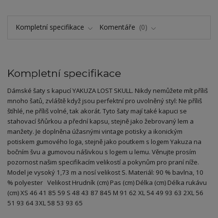
Kompletní specifikace
Komentáře
0
Kompletní specifikace
Dámské šaty s kapucí YAKUZA LOST SKULL. Nikdy nemůžete mít příliš
mnoho šatů, zvláště když jsou perfektní pro uvolněný styl: Ne příliš
štíhlé, ne příliš volné, tak akorát. Tyto šaty mají také kapuci se
stahovací šňůrkou a přední kapsu, stejně jako žebrovaný lem a
manžety. Je doplněna úžasnými vintage potisky a ikonickým
potiskem gumového loga, stejně jako poutkem s logem Yakuza na
bočním švu a gumovou nášivkou s logem u lemu. Věnujte prosím
pozornost našim specifikacím velikostí a pokynům pro praní níže.
Model je vysoký 1,73 m a nosí velikost S. Materiál: 90 % bavlna, 10
% polyester Velikost Hrudník (cm) Pas (cm) Délka (cm) Délka rukávu
(cm) XS 46 41 85 59 S 48 43 87 845 M 91 62 XL 54 49 93 63 2XL 56
51 93 64 3XL 58 53 93 65