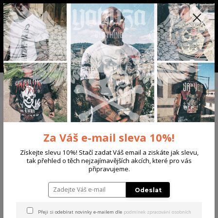
+420 702 136 620
(Po-Ne, 8-20 hod.)
CZK
0
0 Kč
Menu
Úvod
DÁMSKÉ
ŠATY
Yakuza dámské šaty Lost Skull Sweat Dress
black XL
Yakuza dámské šaty Lost
Za Váš e-mail sleva 10%!
Skull Sweat Dress black XL
Získejte slevu 10%! Stačí zadat Váš email a ziskáte jak slevu,
Akce
tak přehled o těch nejzajímavějších akcích, které pro vás
připravujeme.
Odeslat
Přeji si odebírat novinky e-mailem dle
podmínek zpracování osobních