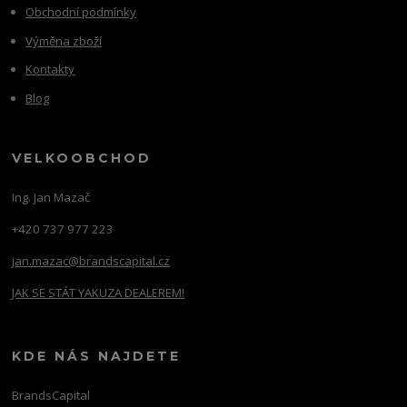
Obchodní podmínky
Výměna zboží
Kontakty
Blog
VELKOOBCHOD
Ing. Jan Mazač
+420 737 977 223
jan.mazac@brandscapital.cz
JAK SE STÁT YAKUZA DEALEREM!
KDE NÁS NAJDETE
BrandsCapital