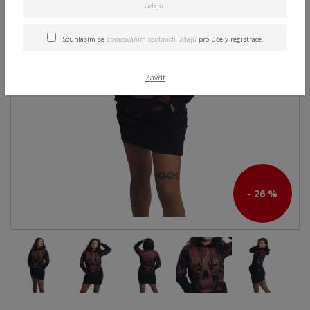
údajů
.
Souhlasím se
zpracováním osobních údajů
pro účely registrace.
Zavřít
- 26 %