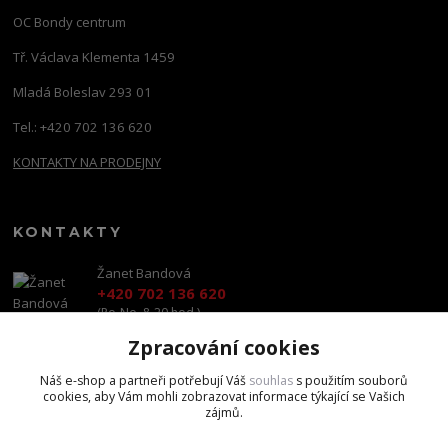
OC Bondy centrum
Tř. Václava Klementa 1459
Mladá Boleslav 293 01
Tel.: +420 702 136 620
KONTAKTY NA PRODEJNY
KONTAKTY
Žanet Bandová
+420 702 136 620
(Po-Ne, 8-20 hod.)
Zpracování cookies
shop@brandscapital.cz
Náš e-shop a partneři potřebují Váš
souhlas
s použitím souborů
cookies, aby Vám mohli zobrazovat informace týkající se Vašich
zájmů.