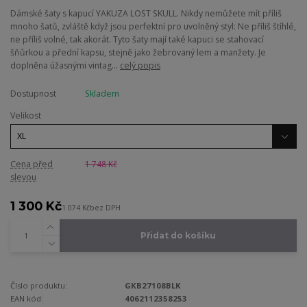
Dámské šaty s kapucí YAKUZA LOST SKULL. Nikdy nemůžete mít příliš
mnoho šatů, zvláště když jsou perfektní pro uvolněný styl: Ne příliš štíhlé,
ne příliš volné, tak akorát. Tyto šaty mají také kapuci se stahovací
šňůrkou a přední kapsu, stejně jako žebrovaný lem a manžety. Je
doplněna úžasnými vintag...
celý popis
Dostupnost
Skladem
Velikost
Cena před
1 748 Kč
slevou
1 300 Kč
1 074 Kč
bez DPH
Přidat do košíku
Číslo produktu:
GKB27108BLK
EAN kód:
4062112358253