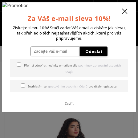
+420 702 136 620
(Po-Ne, 8-20 hod.)
CZK
0
Za Váš e-mail sleva 10%!
0 Kč
Získejte slevu 10%! Stačí zadat Váš email a ziskáte jak slevu,
tak přehled o těch nejzajímavějších akcích, které pro vás
Menu
připravujeme.
Úvod
DÁMSKÉ
ŠATY
Yakuza dámské šaty Lost Skull Sweat Dress
Odeslat
black S
Přeji si odebírat novinky e-mailem dle
podmínek zpracování osobních
údajů
.
Yakuza dámské šaty Lost
Skull Sweat Dress black S
Souhlasím se
zpracováním osobních údajů
pro účely registrace.
Akce
Zavřít