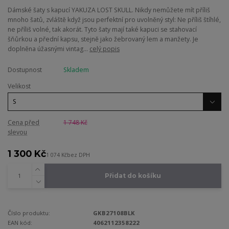
Dámské šaty s kapucí YAKUZA LOST SKULL. Nikdy nemůžete mít příliš
mnoho šatů, zvláště když jsou perfektní pro uvolněný styl: Ne příliš štíhlé,
ne příliš volné, tak akorát. Tyto šaty mají také kapuci se stahovací
šňůrkou a přední kapsu, stejně jako žebrovaný lem a manžety. Je
doplněna úžasnými vintag...
celý popis
Dostupnost
Skladem
Velikost
Cena před
1 748 Kč
slevou
1 300 Kč
1 074 Kč
bez DPH
Přidat do košíku
Číslo produktu:
GKB27108BLK
EAN kód:
4062112358222