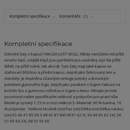
Kompletní specifikace
Komentáře
0
Kompletní specifikace
Dámské šaty s kapucí YAKUZA LOST SKULL. Nikdy nemůžete mít příliš
mnoho šatů, zvláště když jsou perfektní pro uvolněný styl: Ne příliš
štíhlé, ne příliš volné, tak akorát. Tyto šaty mají také kapuci se
stahovací šňůrkou a přední kapsu, stejně jako žebrovaný lem a
manžety. Je doplněna úžasnými vintage potisky a ikonickým
potiskem gumového loga, stejně jako poutkem s logem Yakuza na
bočním švu a gumovou nášivkou s logem u lemu. Věnujte prosím
pozornost našim specifikacím velikostí a pokynům pro praní níže.
Model je vysoký 1,73 m a nosí velikost S. Materiál: 90 % bavlna, 10
% polyester Velikost Hrudník (cm) Pas (cm) Délka (cm) Délka rukávu
(cm) XS 46 41 85 59 S 48 43 87 845 M 91 62 XL 54 49 93 63 2XL 56
51 93 64 3XL 58 53 93 65