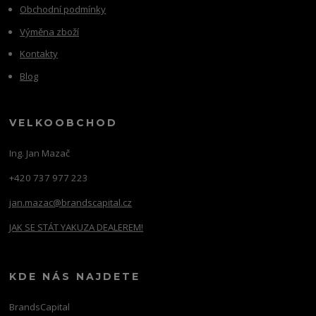
Obchodní podmínky
Výměna zboží
Kontakty
Blog
VELKOOBCHOD
Ing. Jan Mazač
+420 737 977 223
jan.mazac@brandscapital.cz
JAK SE STÁT YAKUZA DEALEREM!
KDE NÁS NAJDETE
BrandsCapital