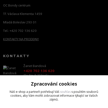
OC Bondy centrum
Tř. Václava Klementa 1459
Mladá Boleslav 293 01
Tel.: +420 702 136 620
KONTAKTY NA PRODEJNY
KONTAKTY
Žanet Bandová
+420 702 136 620
(Po-Ne, 8-20 hod.)
Zpracování cookies
shop@brandscapital.cz
Náš e-shop a partneři potřebují Váš
souhlas
s použitím souborů
cookies, aby Vám mohli zobrazovat informace týkající se Vašich
zájmů.