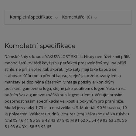
Kompletní specifikace
Komentáře
0
Kompletní specifikace
Dámské šaty s kapucí YAKUZA LOST SKULL. Nikdy nemůžete mít příliš
mnoho šatů, zvláště když jsou perfektní pro uvolněný styl: Ne příliš
štíhlé, ne příliš volné, tak akorát. Tyto šaty mají také kapuci se
stahovací šňůrkou a přední kapsu, stejně jako žebrovaný lem a
manžety. Je doplněna úžasnými vintage potisky a ikonickým
potiskem gumového loga, stejně jako poutkem s logem Yakuza na
bočním švu a gumovou nášivkou s logem u lemu. Věnujte prosím
pozornost našim specifikacím velikostí a pokynům pro praní níže.
Model je vysoký 1,73 m a nosí velikost S. Materiál: 90 % bavlna, 10
% polyester Velikost Hrudník (cm) Pas (cm) Délka (cm) Délka rukávu
(cm) XS 46 41 85 59 S 48 43 87 845 M 91 62 XL 54 49 93 63 2XL 56
51 93 64 3XL 58 53 93 65