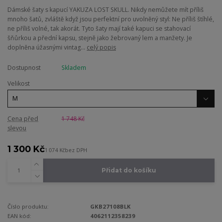
Dámské šaty s kapucí YAKUZA LOST SKULL. Nikdy nemůžete mít příliš
mnoho šatů, zvláště když jsou perfektní pro uvolněný styl: Ne příliš štíhlé,
ne příliš volné, tak akorát. Tyto šaty mají také kapuci se stahovací
šňůrkou a přední kapsu, stejně jako žebrovaný lem a manžety. Je
doplněna úžasnými vintag...
celý popis
Dostupnost
Skladem
Velikost
Cena před
1 748 Kč
slevou
1 300 Kč
1 074 Kč
bez DPH
Přidat do košíku
Číslo produktu:
GKB27108BLK
EAN kód:
4062112358239