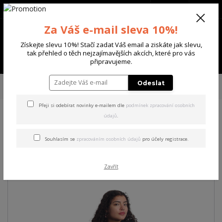
+420 702 136 620
(Po-Ne, 8-20 hod.)
CZK
0
Za Váš e-mail sleva 10%!
0 Kč
Získejte slevu 10%! Stačí zadat Váš email a ziskáte jak slevu,
tak přehled o těch nejzajímavějších akcích, které pro vás
Menu
připravujeme.
Úvod
DÁMSKÉ
ŠATY
Yakuza dámské šaty Lost Skull Sweat Dress
Odeslat
black M
Přeji si odebírat novinky e-mailem dle
podmínek zpracování osobních
údajů
.
Yakuza dámské šaty Lost
Skull Sweat Dress black M
Souhlasím se
zpracováním osobních údajů
pro účely registrace.
Akce
Zavřít