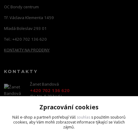
OC Bondy centrum
Tř. Václava Klementa 1459
Mladá Boleslav 293 01
Tel.: +420 702 136 620
KONTAKTY NA PRODEJNY
KONTAKTY
Žanet Bandová
+420 702 136 620
(Po-Ne, 8-20 hod.)
Zpracování cookies
shop@brandscapital.cz
Náš e-shop a partneři potřebují Váš
souhlas
s použitím souborů
cookies, aby Vám mohli zobrazovat informace týkající se Vašich
zájmů.