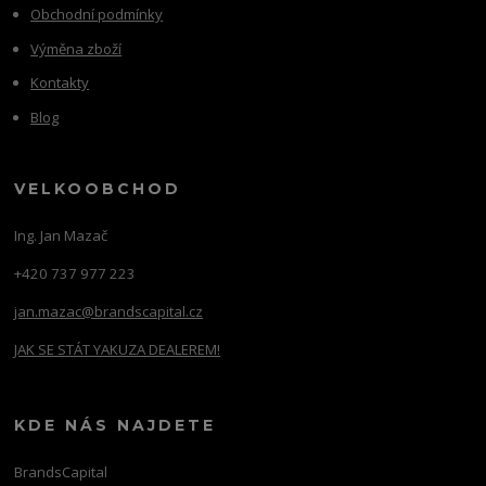
Obchodní podmínky
Výměna zboží
Kontakty
Blog
VELKOOBCHOD
Ing. Jan Mazač
+420 737 977 223
jan.mazac@brandscapital.cz
JAK SE STÁT YAKUZA DEALEREM!
KDE NÁS NAJDETE
BrandsCapital