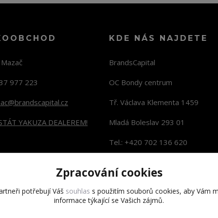
KOOBCHOD
KDE NÁS NAJDETE
n Mazač
BrandsCapital
37 977 223
OC Bondy centrum
zac@brandscapital.cz
Tř. Václava Klementa 1459
 STÁT YAKUZA DEALEREM!
Mladá Boleslav 293 01
Tel.: +420 702 136 620
KONTAKTY NA PRODEJNY
Zpracování cookies
rtneři potřebují Váš
souhlas
s použitím souborů cookies, aby Vám m
informace týkající se Vašich zájmů.