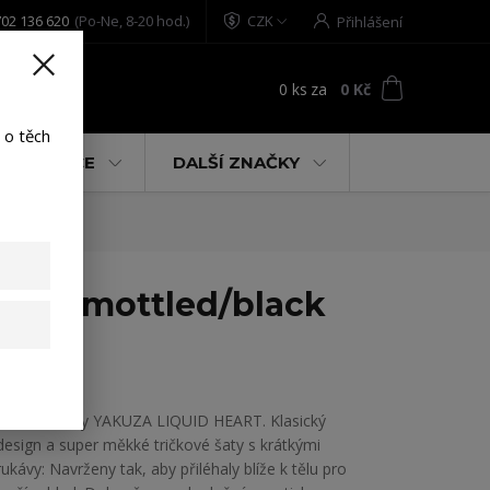
02 136 620
(Po-Ne, 8-20 hod.)
CZK
Přihlášení
0
ks
za
0 Kč
t
 o těch
% AKCE
DALŠÍ ZNAČKY
Dress mottled/black
Dámské šaty YAKUZA LIQUID HEART. Klasický
design a super měkké tričkové šaty s krátkými
rukávy: Navrženy tak, aby přiléhaly blíže k tělu pro