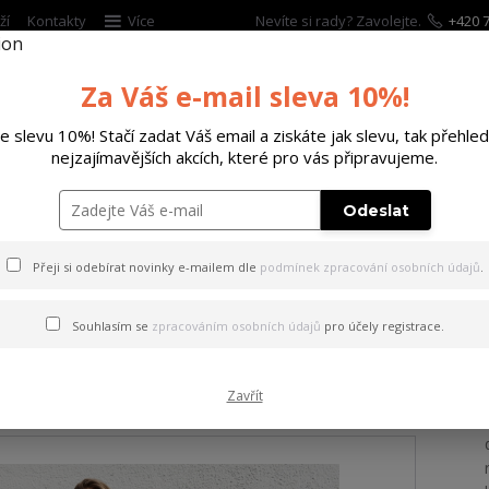
ží
Kontakty
Více
Nevíte si rady? Zavolejte.
+420 7
Za Váš e-mail sleva 10%!
Hleda
te slevu 10%! Stačí zadat Váš email a ziskáte jak slevu, tak přehled
nejzajímavějších akcích, které pro vás připravujeme.
ĚTSKÉ
DOPLŇKY
DÁRKOVÉ POUKAZY
Odeslat
id Heart Casual T-Shirt Dress mottled/black XL
Přeji si odebírat novinky e-mailem dle
podmínek zpracování osobních údajů
.
iquid Heart Casual T-Shirt 
Souhlasím se
zpracováním osobních údajů
pro účely registrace.
Zavřít