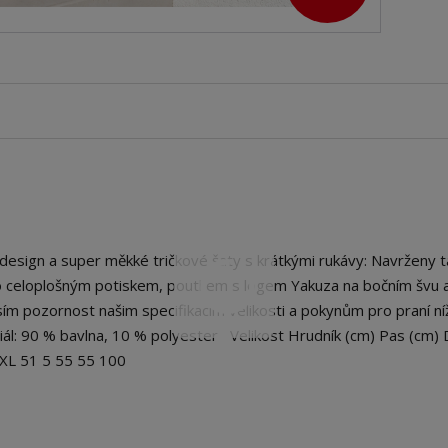
sign a super měkké tričkové šaty s krátkými rukávy: Navrženy t
čeno celoplošným potiskem, poutkem s logem Yakuza na bočním švu 
m pozornost našim specifikacím velikosti a pokynům pro praní ní
riál: 90 % bavlna, 10 % polyester Velikost Hrudník (cm) Pas (cm) 
5 XL 51 5 55 55 100