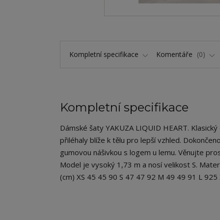
Kompletní specifikace
Komentáře
0
Kompletní specifikace
Dámské šaty YAKUZA LIQUID HEART. Klasický de
přiléhaly blíže k tělu pro lepší vzhled. Dokon
gumovou nášivkou s logem u lemu. Věnujte prosí
Model je vysoký 1,73 m a nosí velikost S. Mate
(cm) XS 45 45 90 S 47 47 92 M 49 49 91 L 92