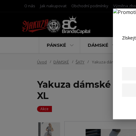
O nás
Jak nakupovat
Obchodní podmínky
Výměna zbo
Získej
PÁNSKÉ
DÁMSKÉ
D
Úvod
DÁMSKÉ
ŠATY
Yakuza dámské šaty Liqu
Yakuza dámské šaty L
XL
Akce