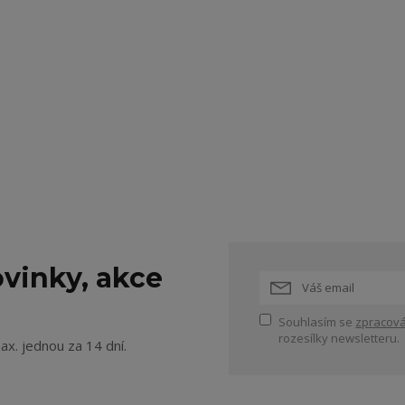
vinky, akce
Souhlasím se
zpracová
rozesílky newsletteru.
ax. jednou za 14 dní.