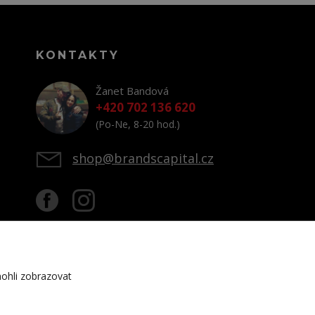
KONTAKTY
Žanet Bandová
+420 702 136 620
(Po-Ne, 8-20 hod.)
shop@brandscapital.cz
ohli zobrazovat