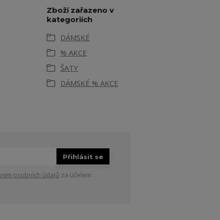
Zboží zařazeno v
kategoriích
DÁMSKÉ
% AKCE
ŠATY
DÁMSKÉ % AKCE
Přihlásit se
ním osobních údajů
za účelem