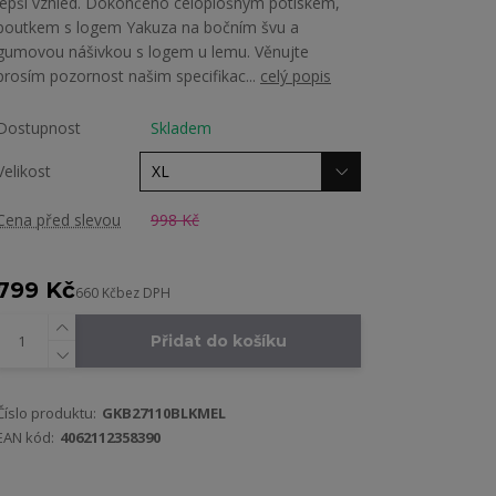
lepší vzhled. Dokončeno celoplošným potiskem,
poutkem s logem Yakuza na bočním švu a
gumovou nášivkou s logem u lemu. Věnujte
prosím pozornost našim specifikac...
celý popis
Dostupnost
Skladem
Velikost
Cena před slevou
998 Kč
799 Kč
660 Kč
bez DPH
Přidat do košíku
Číslo produktu:
GKB27110BLKMEL
EAN kód:
4062112358390