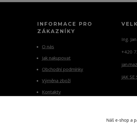
INFORMACE PRO
VEL
ZÁKAZNÍKY
Ing. Ja
O nás
+420 7
Jak nakupovat
jan.ma
Obchodní podmínky
JAK SE
Výměna zboží
Kontakty
Blog
Náš e-shop a pa