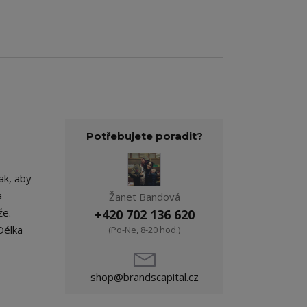
Potřebujete poradit?
ak, aby
a
Žanet Bandová
že.
+420 702 136 620
Délka
(Po-Ne, 8-20 hod.)
shop@brandscapital.cz