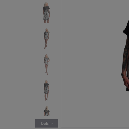
Další