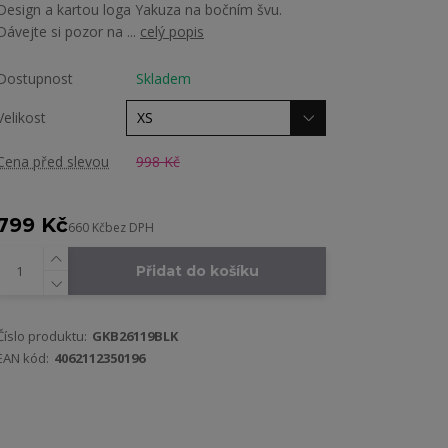
Design a kartou loga Yakuza na bočním švu.
Dávejte si pozor na ...
celý popis
Dostupnost
Skladem
Velikost
Cena před slevou
998 Kč
799 Kč
660 Kč
bez DPH
Přidat do košíku
Číslo produktu:
GKB26119BLK
EAN kód:
4062112350196