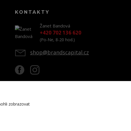
KONTAKTY
Žanet Bandová
+420 702 136 620
(Po-Ne, 8-20 hod.)
shop@brandscapital.cz
ohli zobrazovat