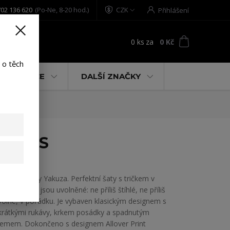
02 136 620
(Po-Ne, 8-20 hod.)
CZK
Přihlášení
0
ks
za
0 Kč
t
 o těch
% AKCE
DALŠÍ ZNAČKY
ack XS
Dámské šaty Yakuza. Perfektní šaty s tričkem v
této sezóně jsou uvolněné: ne příliš štíhlé, ne příliš
volné, v pořádku. Je vybaven klasickým designem s
krátkými rukávy, krkem posádky a spadnutým
lemem. Dokončeno s designem Allover Print