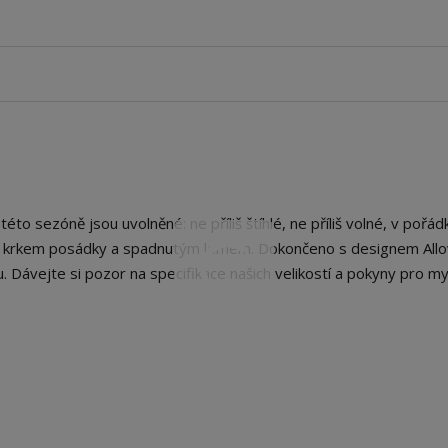
to sezóně jsou uvolněné: ne příliš štíhlé, ne příliš volné, v pořádk
y, krkem posádky a spadnutým lemem. Dokončeno s designem Allo
. Dávejte si pozor na specifikace našich velikostí a pokyny pro my