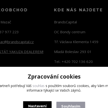
KOOBCHOD
KDE NÁS NAJDETE
n Mazač
BrandsCapital
37 977 223
OC Bondy centrum
zac@brandscapital.cz
Tř. Václava Klementa 1459
 STÁT YAKUZA DEALEREM!
Mladá Boleslav 293 01
Tel.: +420 702 136 620
KONTAKTY NA PRODEJNY
Zpracování cookies
rtneři potřebují Váš
souhlas
s použitím souborů cookies, aby Vám m
informace týkající se Vašich zájmů.
Copyright 2020 BrandsCapital s.r.o.
Nastavení
Souhlasím