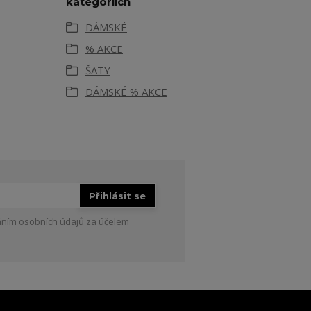
kategoriích
DÁMSKÉ
% AKCE
ŠATY
DÁMSKÉ % AKCE
Přihlásit se
ním osobních údajů
za účelem