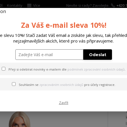
ží
Kontakty
Více
Nevíte si rady? Zavolejte.
+420 7
Za Váš e-mail sleva 10%!
Hleda
te slevu 10%! Stačí zadat Váš email a ziskáte jak slevu, tak přehled
nejzajímavějších akcích, které pro vás připravujeme.
ĚTSKÉ
DOPLŇKY
DÁRKOVÉ POUKAZY
Odeslat
d Urban T-Shirt Dress black XS
Přeji si odebírat novinky e-mailem dle
podmínek zpracování osobních údajů
.
Inked Urban T-Shirt Dress bl
Souhlasím se
zpracováním osobních údajů
pro účely registrace.
Zavřít