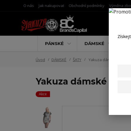
O nás
Jak nakupovat
Obchodní podmínky
Výměna zbo
Získej
PÁNSKÉ
DÁMSKÉ
D
Úvod
DÁMSKÉ
ŠATY
Yakuza dámské šaty Inke
Yakuza dámské šaty 
Akce