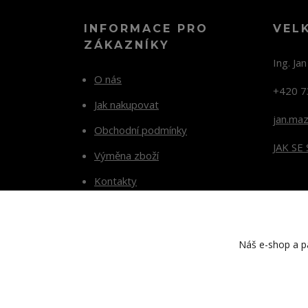
INFORMACE PRO
VEL
ZÁKAZNÍKY
Ing. Ja
O nás
+420 7
Jak nakupovat
jan.ma
Obchodní podmínky
JAK SE
Výměna zboží
Kontakty
Blog
Náš e-shop a pa