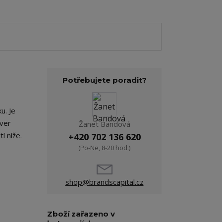
Potřebujete poradit?
u. Je
ver
Žanet Bandová
tí níže.
+420 702 136 620
(Po-Ne, 8-20 hod.)
shop@brandscapital.cz
Zboží zařazeno v