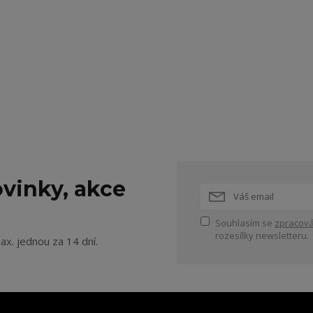
vinky, akce
Souhlasím se
zpracová
rozesílky newsletteru.
ax. jednou za 14 dní.