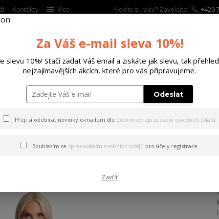
ží
Kontakty
Více
Nevíte si rady? Zavolejte.
+420 7
Za Váš e-mail sleva 10%!
Hleda
te slevu 10%! Stačí zadat Váš email a ziskáte jak slevu, tak přehled
nejzajímavějších akcích, které pro vás připravujeme.
ĚTSKÉ
DOPLŇKY
DÁRKOVÉ POUKAZY
Odeslat
d Urban T-Shirt Dress black L
Přeji si odebírat novinky e-mailem dle
podmínek zpracování osobních údajů
.
nked Urban T-Shirt Dress bl
Souhlasím se
zpracováním osobních údajů
pro účely registrace.
Zavřít