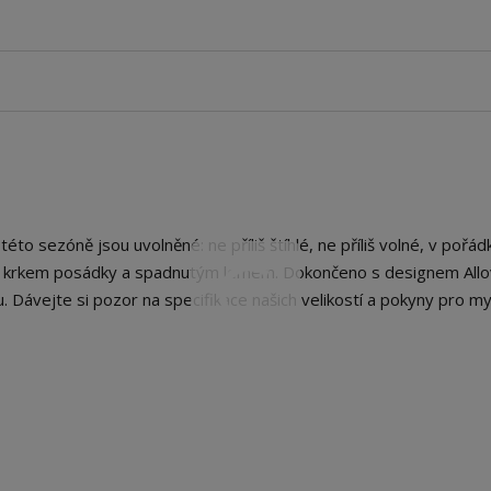
to sezóně jsou uvolněné: ne příliš štíhlé, ne příliš volné, v pořádk
y, krkem posádky a spadnutým lemem. Dokončeno s designem Allo
. Dávejte si pozor na specifikace našich velikostí a pokyny pro my