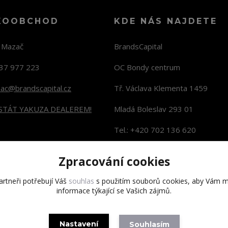
KOOBCHOD
KDE NÁS NAJDETE
n Mazač
BrandsCapital
37 977 223
OC Bondy centrum
zac@brandscapital.cz
Tř. Václava Klementa 1459
 STÁT YAKUZA DEALEREM!
Mladá Boleslav 293 01
Tel.: +420 702 136 620
KONTAKTY NA PRODEJNY
Zpracování cookies
rtneři potřebují Váš
souhlas
s použitím souborů cookies, aby Vám m
informace týkající se Vašich zájmů.
Copyright 2020 BrandsCapital s.r.o.
Nastavení
Souhlasím