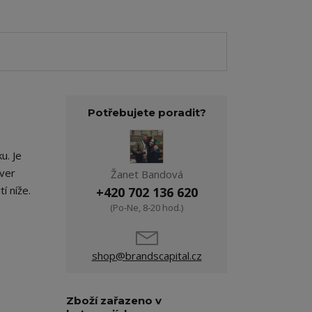
Potřebujete poradit?
u. Je
ver
Žanet Bandová
tí níže.
+420 702 136 620
(Po-Ne, 8-20 hod.)
shop@brandscapital.cz
Zboží zařazeno v