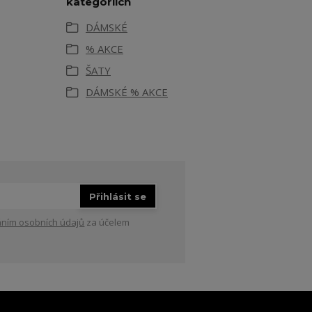
kategoriích
DÁMSKÉ
% AKCE
ŠATY
DÁMSKÉ % AKCE
Přihlásit se
ním osobních údajů
za účelem