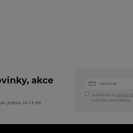
vinky, akce
Souhlasím se
zpracová
rozesílky newsletteru.
ax. jednou za 14 dní.