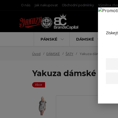
O nás
Jak nakupovat
Obchodní podmínky
Výměna zbo
Získej
PÁNSKÉ
DÁMSKÉ
D
Úvod
DÁMSKÉ
ŠATY
Yakuza dámské šaty Inke
Yakuza dámské šaty I
Akce