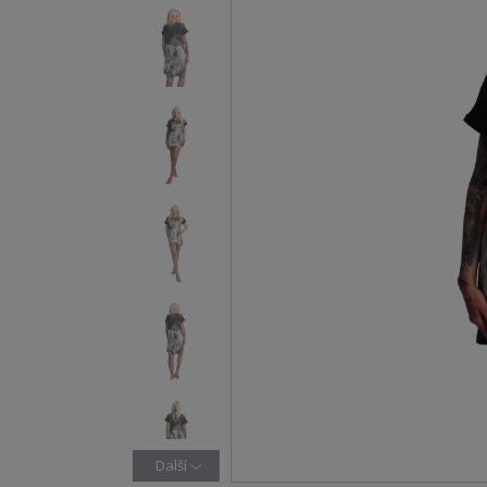
Další