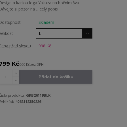
Design a kartou loga Yakuza na bočním švu.
Dávejte si pozor na ...
celý popis
Dostupnost
Skladem
Velikost
Cena před slevou
998 Kč
799 Kč
660 Kč
bez DPH
Přidat do košíku
Číslo produktu:
GKB26119BLK
EAN kód:
4062112350226