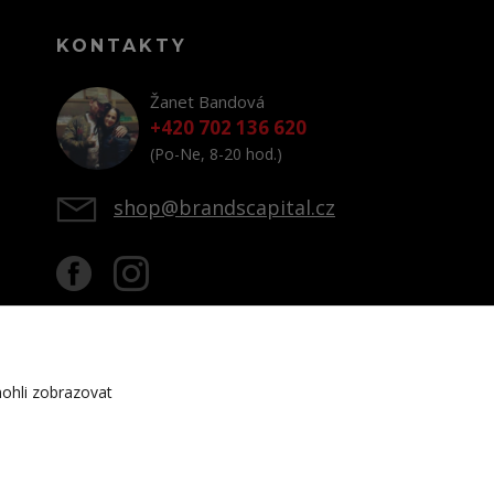
KONTAKTY
Žanet Bandová
+420 702 136 620
(Po-Ne, 8-20 hod.)
shop@brandscapital.cz
ohli zobrazovat