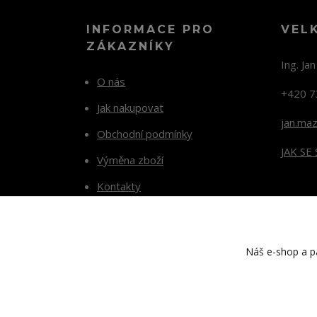
INFORMACE PRO
VEL
ZÁKAZNÍKY
Ing. Ja
O nás
+420 7
Jak nakupovat
jan.ma
Obchodní podmínky
JAK SE
Výměna zboží
Kontakty
Blog
Náš e-shop a pa