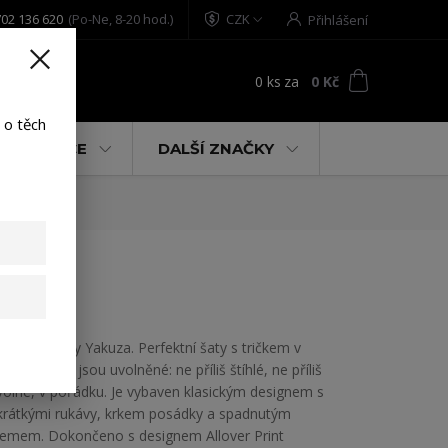
02 136 620
(Po-Ne, 8-20 hod.)
CZK
Přihlášení
0
ks
za
0 Kč
t
 o těch
% AKCE
DALŠÍ ZNAČKY
ack L
Dámské šaty Yakuza. Perfektní šaty s tričkem v
této sezóně jsou uvolněné: ne příliš štíhlé, ne příliš
volné, v pořádku. Je vybaven klasickým designem s
krátkými rukávy, krkem posádky a spadnutým
lemem. Dokončeno s designem Allover Print