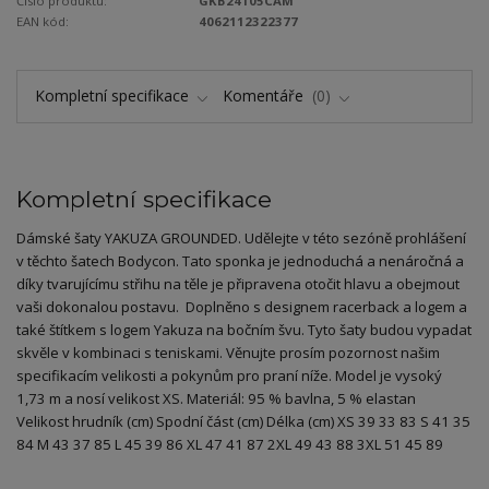
Číslo produktu:
GKB24105CAM
EAN kód:
4062112322377
Kompletní specifikace
Komentáře
0
Kompletní specifikace
Dámské šaty YAKUZA GROUNDED. Udělejte v této sezóně prohlášení
v těchto šatech Bodycon. Tato sponka je jednoduchá a nenáročná a
díky tvarujícímu střihu na těle je připravena otočit hlavu a obejmout
vaši dokonalou postavu. Doplněno s designem racerback a logem a
také štítkem s logem Yakuza na bočním švu. Tyto šaty budou vypadat
skvěle v kombinaci s teniskami. Věnujte prosím pozornost našim
specifikacím velikosti a pokynům pro praní níže. Model je vysoký
1,73 m a nosí velikost XS. Materiál: 95 % bavlna, 5 % elastan
Velikost hrudník (cm) Spodní část (cm) Délka (cm) XS 39 33 83 S 41 35
84 M 43 37 85 L 45 39 86 XL 47 41 87 2XL 49 43 88 3XL 51 45 89