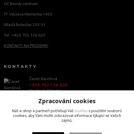
OC Bondy centrum
Tř. Václava Klementa 1459
Mladá Boleslav 293 01
Tel.: +420 702 136 620
KONTAKTY NA PRODEJNY
KONTAKTY
Žanet Bandová
+420 702 136 620
(Po-Ne, 8-20 hod.)
Zpracování cookies
shop@brandscapital.cz
Náš e-shop a partneři potřebují Váš
souhlas
s použitím souborů
cookies, aby Vám mohli zobrazovat informace týkající se Vašich
zájmů.