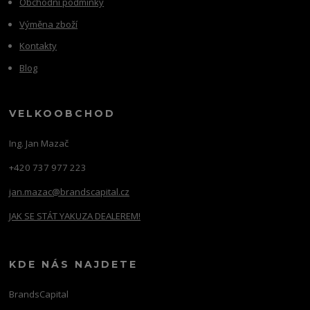
Obchodní podmínky
Výměna zboží
Kontakty
Blog
VELKOOBCHOD
Ing. Jan Mazač
+420 737 977 223
jan.mazac@brandscapital.cz
JAK SE STÁT YAKUZA DEALEREM!
KDE NÁS NAJDETE
BrandsCapital