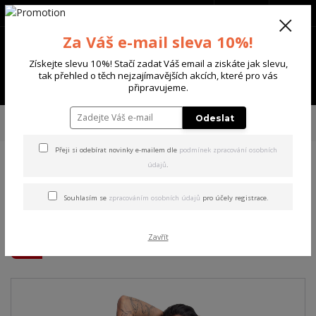
+420 702 136 620
(Po-Ne, 8-20 hod.)
CZK
0
Za Váš e-mail sleva 10%!
0 Kč
Získejte slevu 10%! Stačí zadat Váš email a ziskáte jak slevu,
tak přehled o těch nejzajímavějších akcích, které pro vás
Menu
připravujeme.
Úvod
DÁMSKÉ
ŠATY
Yakuza dámské šaty Grounded Bodycon Dress
Odeslat
camouflage XL
Přeji si odebírat novinky e-mailem dle
podmínek zpracování osobních
údajů
.
Yakuza dámské šaty
Grounded Bodycon Dress
Souhlasím se
zpracováním osobních údajů
pro účely registrace.
camouflage XL
Zavřít
Akce