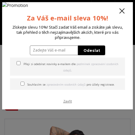
+420 702 136 620
(Po-Ne, 8-20 hod.)
CZK
0
Za Váš e-mail sleva 10%!
0 Kč
Získejte slevu 10%! Stačí zadat Váš email a ziskáte jak slevu,
tak přehled o těch nejzajímavějších akcích, které pro vás
Menu
připravujeme.
Úvod
DÁMSKÉ
ŠATY
Yakuza dámské šaty Grounded Bodycon Dress
Odeslat
camouflage 2XL
Přeji si odebírat novinky e-mailem dle
podmínek zpracování osobních
údajů
.
Yakuza dámské šaty
Grounded Bodycon Dress
Souhlasím se
zpracováním osobních údajů
pro účely registrace.
camouflage 2XL
Zavřít
Akce