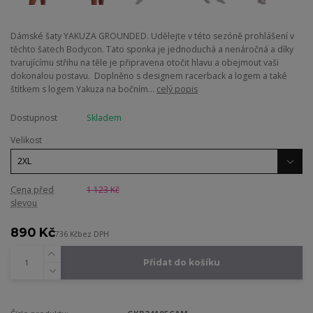
Dámské šaty YAKUZA GROUNDED. Udělejte v této sezóně prohlášení v
těchto šatech Bodycon. Tato sponka je jednoduchá a nenáročná a díky
tvarujícímu střihu na těle je připravena otočit hlavu a obejmout vaši
dokonalou postavu. Doplněno s designem racerback a logem a také
štítkem s logem Yakuza na bočním...
celý popis
Dostupnost
Skladem
Velikost
Cena před
1 123 Kč
slevou
890 Kč
736 Kč
bez DPH
Přidat do košíku