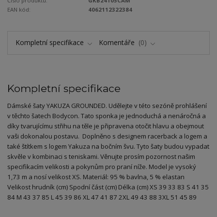
Číslo produktu:
GKB24105CAM
EAN kód:
4062112322384
Kompletní specifikace
Komentáře
0
Kompletní specifikace
Dámské šaty YAKUZA GROUNDED. Udělejte v této sezóně prohlášení
v těchto šatech Bodycon. Tato sponka je jednoduchá a nenáročná a
díky tvarujícímu střihu na těle je připravena otočit hlavu a obejmout
vaši dokonalou postavu. Doplněno s designem racerback a logem a
také štítkem s logem Yakuza na bočním švu. Tyto šaty budou vypadat
skvěle v kombinaci s teniskami. Věnujte prosím pozornost našim
specifikacím velikosti a pokynům pro praní níže. Model je vysoký
1,73 m a nosí velikost XS. Materiál: 95 % bavlna, 5 % elastan
Velikost hrudník (cm) Spodní část (cm) Délka (cm) XS 39 33 83 S 41 35
84 M 43 37 85 L 45 39 86 XL 47 41 87 2XL 49 43 88 3XL 51 45 89