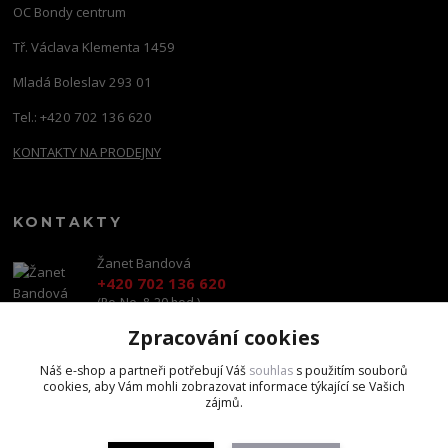
OC Bondy centrum
Tř. Václava Klementa 1459
Mladá Boleslav 293 01
Tel.: +420 702 136 620
KONTAKTY NA PRODEJNY
KONTAKTY
Žanet Bandová
+420 702 136 620
(Po-Ne, 8-20 hod.)
Zpracování cookies
shop@brandscapital.cz
Náš e-shop a partneři potřebují Váš
souhlas
s použitím souborů
cookies, aby Vám mohli zobrazovat informace týkající se Vašich
zájmů.