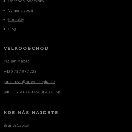
Obchodní podmínky
Výměna zboží
Kontakty
Blog
VELKOOBCHOD
Ing. Jan Mazač
+420 737 977 223
jan.mazac@brandscapital.cz
JAK SE STÁT YAKUZA DEALEREM!
KDE NÁS NAJDETE
BrandsCapital