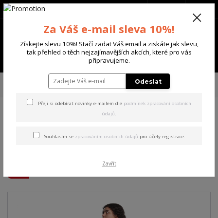
+420 702 136 620
(Po-Ne, 8-20 hod.)
CZK
0
Za Váš e-mail sleva 10%!
0 Kč
Získejte slevu 10%! Stačí zadat Váš email a ziskáte jak slevu,
tak přehled o těch nejzajímavějších akcích, které pro vás
Menu
připravujeme.
Úvod
DÁMSKÉ
ŠATY
Yakuza dámské šaty Good Girls Maxi T-Shirt
Odeslat
Dress white 3XL
Přeji si odebírat novinky e-mailem dle
podmínek zpracování osobních
údajů
.
Yakuza dámské šaty Good
Girls Maxi T-Shirt Dress white
Souhlasím se
zpracováním osobních údajů
pro účely registrace.
3XL
Zavřít
Akce