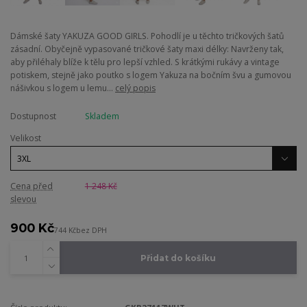
Dámské šaty YAKUZA GOOD GIRLS. Pohodlí je u těchto tričkových šatů
zásadní. Obyčejně vypasované tričkové šaty maxi délky: Navrženy tak,
aby přiléhaly blíže k tělu pro lepší vzhled. S krátkými rukávy a vintage
potiskem, stejně jako poutko s logem Yakuza na bočním švu a gumovou
nášivkou s logem u lemu...
celý popis
Dostupnost
Skladem
Velikost
Cena před
1 248 Kč
slevou
900 Kč
744 Kč
bez DPH
Přidat do košíku