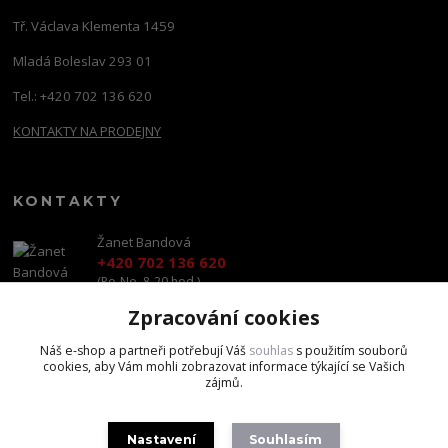
Tř. Václava Klementa 1459
Mladá Boleslav 293 01
Tel.: +420 702 136 620
KONTAKTY NA PRODEJNY
KONTAKTY
Žanet Bandová
+420 702 136 620
(Po-Ne, 8-20 hod.)
Zpracování cookies
shop@brandscapital.cz
Náš e-shop a partneři potřebují Váš
souhlas
s použitím souborů
cookies, aby Vám mohli zobrazovat informace týkající se Vašich
zájmů.
Nastavení
Souhlasím