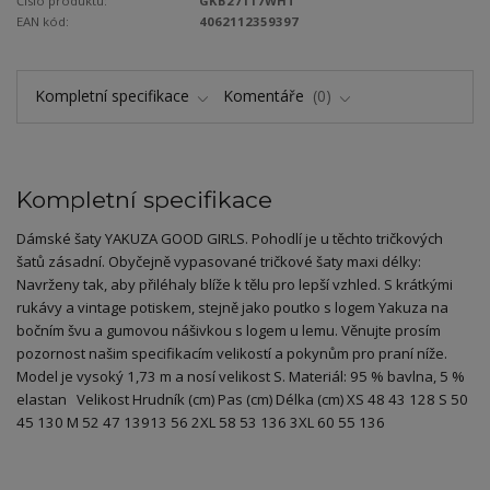
Číslo produktu:
GKB27117WHT
EAN kód:
4062112359397
Kompletní specifikace
Komentáře
0
Kompletní specifikace
Dámské šaty YAKUZA GOOD GIRLS. Pohodlí je u těchto tričkových
šatů zásadní. Obyčejně vypasované tričkové šaty maxi délky:
Navrženy tak, aby přiléhaly blíže k tělu pro lepší vzhled. S krátkými
rukávy a vintage potiskem, stejně jako poutko s logem Yakuza na
bočním švu a gumovou nášivkou s logem u lemu. Věnujte prosím
pozornost našim specifikacím velikostí a pokynům pro praní níže.
Model je vysoký 1,73 m a nosí velikost S. Materiál: 95 % bavlna, 5 %
elastan Velikost Hrudník (cm) Pas (cm) Délka (cm) XS 48 43 128 S 50
45 130 M 52 47 13913 56 2XL 58 53 136 3XL 60 55 136