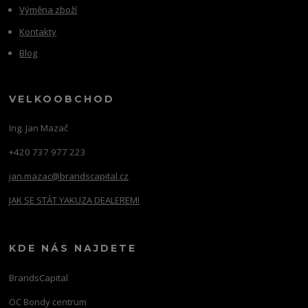
Výměna zboží
Kontakty
Blog
VELKOOBCHOD
Ing. Jan Mazač
+420 737 977 223
jan.mazac@brandscapital.cz
JAK SE STÁT YAKUZA DEALEREM!
KDE NÁS NAJDETE
BrandsCapital
OC Bondy centrum