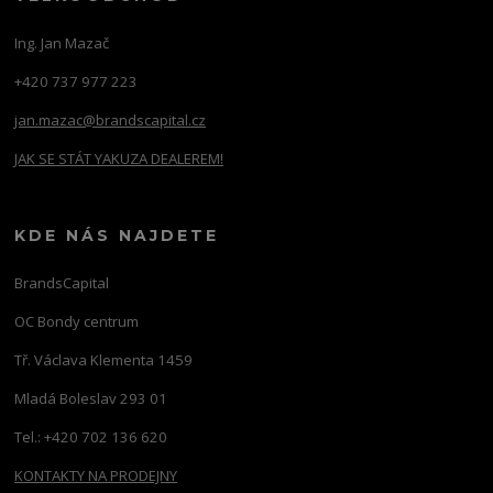
Ing. Jan Mazač
+420 737 977 223
jan.mazac@brandscapital.cz
JAK SE STÁT YAKUZA DEALEREM!
KDE NÁS NAJDETE
BrandsCapital
OC Bondy centrum
Tř. Václava Klementa 1459
Mladá Boleslav 293 01
Tel.: +420 702 136 620
KONTAKTY NA PRODEJNY