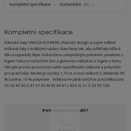
Kompletní specifikace
Komentáře
0
Kompletní specifikace
Dámské šaty YAKUZA FLOWERS. Klasický design a super měkké
tričkové šaty s krátkými rukávy: Navrženy tak, aby přiléhaly blíže k
tělu a vypadaly lépe. Dokončeno celoplošným potiskem, poutkem s
logem Yakuza na bočním švu a gumovou nášivkou s logem u lemu.
Věnujte prosím pozornost našim specifikacím velikosti a pokynům
pro praní níže. Model je vysoký 1,73 m a nosí velikost S. Materiál: 90
% bavlna, 10 % polyester Velikost Hrudník (cm) Pas (cm) Délka (cm)
XS 45 45 90 S 47 47 92 M 49 49 91 L 925 XL 51 5 55 55 100
Potřebujete poradit?