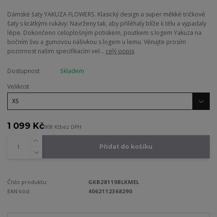
Dámské šaty YAKUZA FLOWERS. Klasický design a super měkké tričkové
šaty s krátkými rukávy: Navrženy tak, aby přiléhaly blíže k tělu a vypadaly
lépe. Dokončeno celoplošným potiskem, poutkem s logem Yakuza na
bočním švu a gumovou nášivkou s logem u lemu. Věnujte prosím
pozornost našim specifikacím vel...
celý popis
Dostupnost
Skladem
Velikost
1 099 Kč
908 Kč
bez DPH
Přidat do košíku
Číslo produktu:
GKB28119BLKMEL
EAN kód:
4062112368290