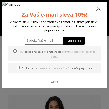
+420 702 136 620
(Po-Ne, 8-20 hod.)
CZK
0
Za Váš e-mail sleva 10%!
0 Kč
Získejte slevu 10%! Stačí zadat Váš email a ziskáte jak slevu,
tak přehled o těch nejzajímavějších akcích, které pro vás
Menu
připravujeme.
Úvod
DÁMSKÉ
ŠATY
Yakuza dámské šaty Flowers Casual T-Shirt
Odeslat
Dress mottled/black XS
Přeji si odebírat novinky e-mailem dle
podmínek zpracování osobních
údajů
.
Yakuza dámské šaty Flowers
Casual T-Shirt Dress
Souhlasím se
zpracováním osobních údajů
pro účely registrace.
mottled/black XS
Zavřít