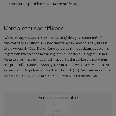
Kompletní specifikace
Komentáře
0
Kompletní specifikace
Dámské šaty YAKUZA FLOWERS. Klasický design a super měkké
tričkové šaty s krátkými rukávy: Navrženy tak, aby přiléhaly blíže k
tělu a vypadaly lépe. Dokončeno celoplošným potiskem, poutkem s
logem Yakuza na bočním švu a gumovou nášivkou s logem u lemu.
Věnujte prosím pozornost našim specifikacím velikosti a pokynům
pro praní níže. Model je vysoký 1,73 m a nosí velikost S. Materiál: 90
% bavlna, 10 % polyester Velikost Hrudník (cm) Pas (cm) Délka (cm)
XS 45 45 90 S 47 47 92 M 49 49 91 L 925 XL 51 5 55 55 100
Potřebujete poradit?