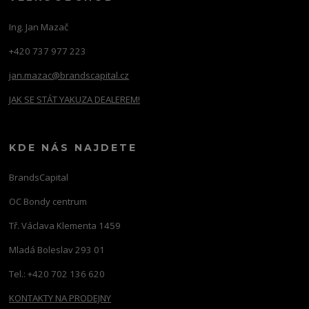
Ing. Jan Mazač
+420 737 977 223
jan.mazac@brandscapital.cz
JAK SE STÁT YAKUZA DEALEREM!
KDE NÁS NAJDETE
BrandsCapital
OC Bondy centrum
Tř. Václava Klementa 1459
Mladá Boleslav 293 01
Tel.: +420 702 136 620
KONTAKTY NA PRODEJNY