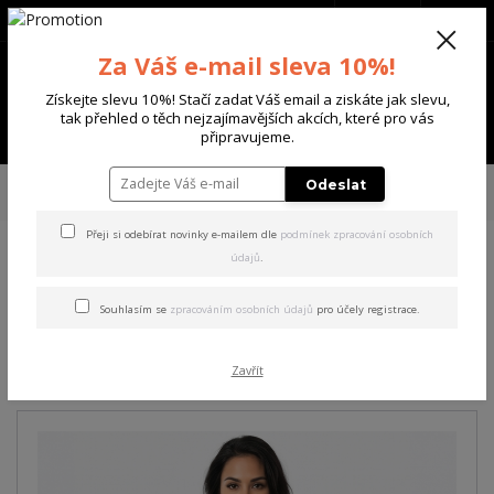
+420 702 136 620
(Po-Ne, 8-20 hod.)
CZK
0
Za Váš e-mail sleva 10%!
0 Kč
Získejte slevu 10%! Stačí zadat Váš email a ziskáte jak slevu,
tak přehled o těch nejzajímavějších akcích, které pro vás
Menu
připravujeme.
Úvod
DÁMSKÉ
ŠATY
Yakuza dámské šaty Flowers Casual T-Shirt
Odeslat
Dress mottled/black M
Přeji si odebírat novinky e-mailem dle
podmínek zpracování osobních
údajů
.
Yakuza dámské šaty Flowers
Casual T-Shirt Dress
Souhlasím se
zpracováním osobních údajů
pro účely registrace.
mottled/black M
Zavřít