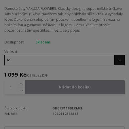
Dámské šaty YAKUZA FLOWERS. Klasický design a super měkké tričkové
šaty s krátkými rukávy: Navrženy tak, aby přiléhaly blíže k tělu a vypadaly
lépe. Dokončeno celoplošným potiskem, poutkem s logem Yakuza na
bočním švu a gumovou nášivkou s logem u lemu. Věnujte prosím
pozornost našim specifikacím vel...
celý popis
Dostupnost
Skladem
Velikost
1 099 Kč
908 Kč
bez DPH
Přidat do košíku
Číslo produktu:
GKB28119BLKMEL
EAN kód:
4062112368313