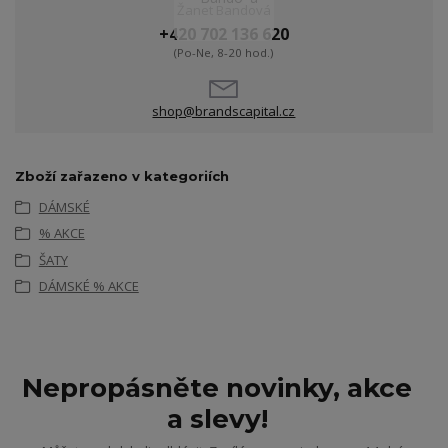
Žanet Bandová
+420 702 136 620
(Po-Ne, 8-20 hod.)
shop@brandscapital.cz
Zboží zařazeno v kategoriích
DÁMSKÉ
% AKCE
ŠATY
DÁMSKÉ % AKCE
Nepropásněte novinky, akce
a slevy!