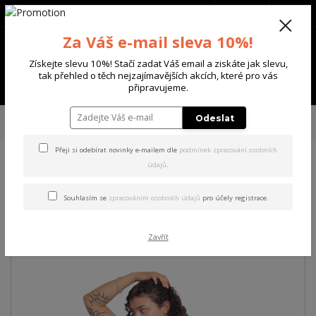
+420 702 136 620
(Po-Ne, 8-20 hod.)
CZK
0
Za Váš e-mail sleva 10%!
0 Kč
Získejte slevu 10%! Stačí zadat Váš email a ziskáte jak slevu,
tak přehled o těch nejzajímavějších akcích, které pro vás
Menu
připravujeme.
Úvod
DÁMSKÉ
ŠATY
Yakuza dámské šaty Donna Urban T-Shirt Dress
Odeslat
white XS
Přeji si odebírat novinky e-mailem dle
podmínek zpracování osobních
údajů
.
Yakuza dámské šaty Donna
Urban T-Shirt Dress white XS
Souhlasím se
zpracováním osobních údajů
pro účely registrace.
Akce
Zavřít