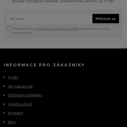
Můžete se kdykoli odhlásit. Zasíláme max. jednou za 14 dní.
Přihlásit se
Souhlasím se
zpracováním osobních údajů
za účelem rozesílky
newsletteru.
INFORMACE PRO ZÁKAZNÍKY
O nás
Jak nakupovat
Obchodní podmínky
Výměna zboží
Kontakty
Blog