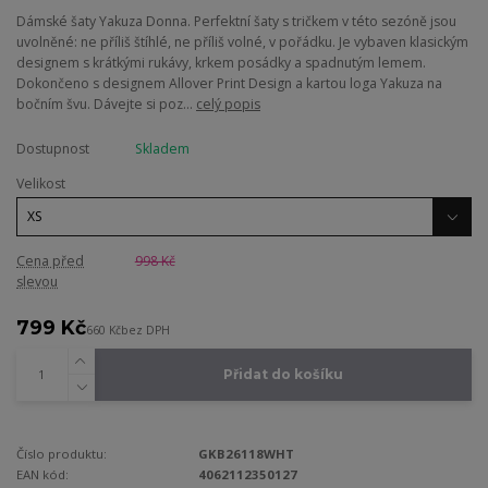
Dámské šaty Yakuza Donna. Perfektní šaty s tričkem v této sezóně jsou
uvolněné: ne příliš štíhlé, ne příliš volné, v pořádku. Je vybaven klasickým
designem s krátkými rukávy, krkem posádky a spadnutým lemem.
Dokončeno s designem Allover Print Design a kartou loga Yakuza na
bočním švu. Dávejte si poz...
celý popis
Dostupnost
Skladem
Velikost
Cena před
998 Kč
slevou
799 Kč
660 Kč
bez DPH
Přidat do košíku
Číslo produktu:
GKB26118WHT
EAN kód:
4062112350127