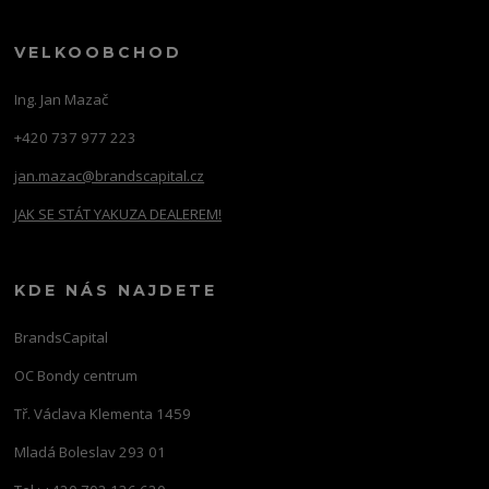
VELKOOBCHOD
Ing. Jan Mazač
+420 737 977 223
jan.mazac@brandscapital.cz
JAK SE STÁT YAKUZA DEALEREM!
KDE NÁS NAJDETE
BrandsCapital
OC Bondy centrum
Tř. Václava Klementa 1459
Mladá Boleslav 293 01