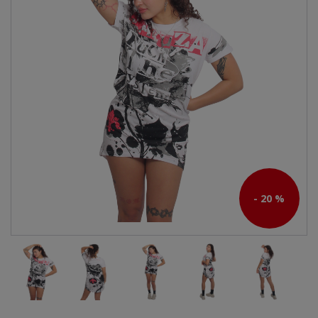
- 20 %