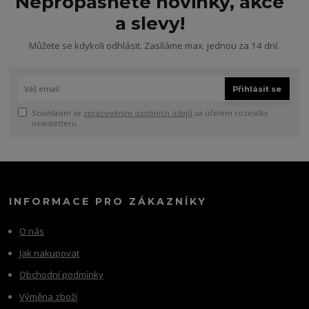
Nepropásněte novinky, akce
a slevy!
Můžete se kdykoli odhlásit. Zasíláme max. jednou za 14 dní.
Přihlásit se
Souhlasím se
zpracováním osobních údajů
za účelem rozesílky
newsletteru.
INFORMACE PRO ZÁKAZNÍKY
O nás
Jak nakupovat
Obchodní podmínky
Výměna zboží