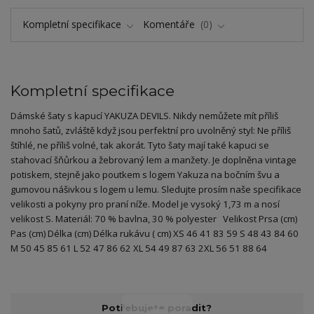
Kompletní specifikace
Komentáře
0
Kompletní specifikace
Dámské šaty s kapucí YAKUZA DEVILS. Nikdy nemůžete mít příliš
mnoho šatů, zvláště když jsou perfektní pro uvolněný styl: Ne příliš
štíhlé, ne příliš volné, tak akorát. Tyto šaty mají také kapuci se
stahovací šňůrkou a žebrovaný lem a manžety. Je doplněna vintage
potiskem, stejně jako poutkem s logem Yakuza na bočním švu a
gumovou nášivkou s logem u lemu. Sledujte prosím naše specifikace
velikosti a pokyny pro praní níže. Model je vysoký 1,73 m a nosí
velikost S. Materiál: 70 % bavlna, 30 % polyester Velikost Prsa (cm)
Pas (cm) Délka (cm) Délka rukávu ( cm) XS 46 41 83 59 S 48 43 84 60
M 50 45 85 61 L 52 47 86 62 XL 54 49 87 63 2XL 56 51 88 64
Potřebujete poradit?