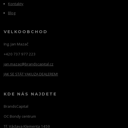
Kontakty
Blog
VELKOOBCHOD
Ing. Jan Mazač
+420 737 977 223
jan.mazac@brandscapital.cz
JAK SE STÁT YAKUZA DEALEREM!
KDE NÁS NAJDETE
BrandsCapital
OC Bondy centrum
Tř. Václava Klementa 1459