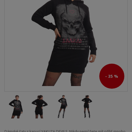
- 35 %
Dámské šaty s kapucí YAKUZA DEVILS. Nikdy nemůžete mít příliš mnoho