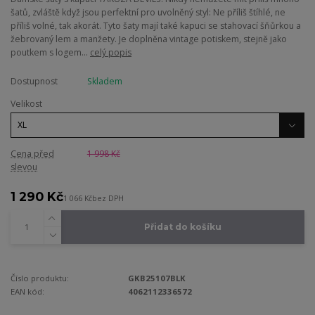
šatů, zvláště když jsou perfektní pro uvolněný styl: Ne příliš štíhlé, ne
příliš volné, tak akorát. Tyto šaty mají také kapuci se stahovací šňůrkou a
žebrovaný lem a manžety. Je doplněna vintage potiskem, stejně jako
poutkem s logem...
celý popis
Dostupnost
Skladem
Velikost
Cena před
1 998 Kč
slevou
1 290 Kč
1 066 Kč
bez DPH
Přidat do košíku
Číslo produktu:
GKB25107BLK
EAN kód:
4062112336572