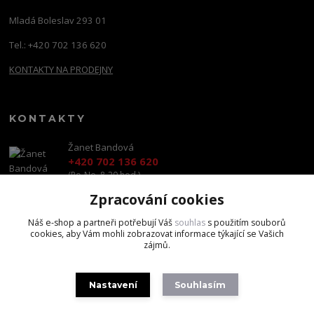
Mladá Boleslav 293 01
Tel.: +420 702 136 620
KONTAKTY NA PRODEJNY
KONTAKTY
Žanet Bandová
+420 702 136 620
(Po-Ne, 8-20 hod.)
Zpracování cookies
shop@brandscapital.cz
Náš e-shop a partneři potřebují Váš
souhlas
s použitím souborů
cookies, aby Vám mohli zobrazovat informace týkající se Vašich
zájmů.
Nastavení
Souhlasím
Copyright 2020 BrandsCapital s.r.o.