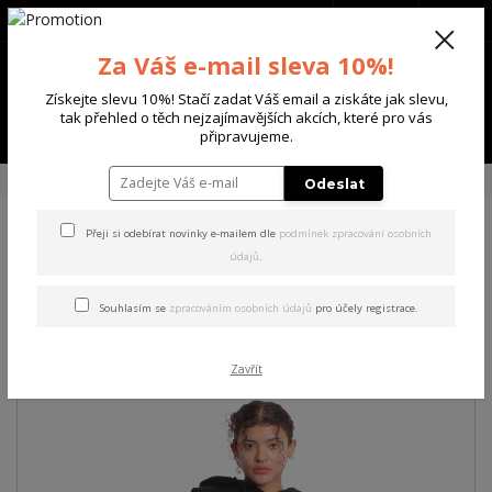
+420 702 136 620
(Po-Ne, 8-20 hod.)
CZK
0
Za Váš e-mail sleva 10%!
0 Kč
Získejte slevu 10%! Stačí zadat Váš email a ziskáte jak slevu,
tak přehled o těch nejzajímavějších akcích, které pro vás
Menu
připravujeme.
Úvod
DÁMSKÉ
ŠATY
Yakuza dámské šaty Devils Sweat Dress black XL
Odeslat
Přeji si odebírat novinky e-mailem dle
podmínek zpracování osobních
Yakuza dámské šaty Devils
údajů
.
Sweat Dress black XL
Souhlasím se
zpracováním osobních údajů
pro účely registrace.
Akce
Zavřít